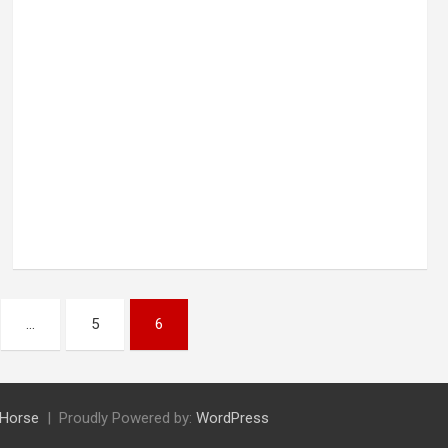
…
5
6
Horse
Proudly Powered by:
WordPress