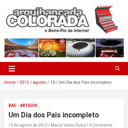
Skip
to
content
O Beira-Rio da Internet
Arquibancada Colorada
Home
2012
agosto
13
Um Dia dos Pais incompleto
BAC - ARTIGOS
Um Dia dos Pais incompleto
13 de agosto de 2012
Marco Vinicio Dutra
4 Comments