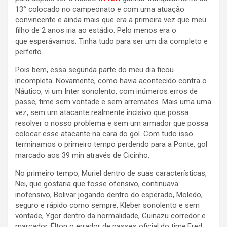
13° colocado no campeonato e com uma atuação
convincente e ainda mais que era a primeira vez que meu
filho de 2 anos iria ao estádio. Pelo menos era o
que esperávamos. Tinha tudo para ser um dia completo e
perfeito.
Pois bem, essa segunda parte do meu dia ficou
incompleta. Novamente, como havia acontecido contra o
Náutico, vi um Inter sonolento, com inúmeros erros de
passe, time sem vontade e sem arremates. Mais uma uma
vez, sem um atacante realmente incisivo que possa
resolver o nosso problema e sem um armador que possa
colocar esse atacante na cara do gol. Com tudo isso
terminamos o primeiro tempo perdendo para a Ponte, gol
marcado aos 39 min através de Cicinho.
No primeiro tempo, Muriel dentro de suas características,
Nei, que gostaria que fosse ofensivo, continuava
inofensivo, Bolivar jogando dentro do esperado, Moledo,
seguro e rápido como sempre, Kleber sonolento e sem
vontade, Ygor dentro da normalidade, Guinazu corredor e
marcador, Élton o errador de passes oficial do time,Fred