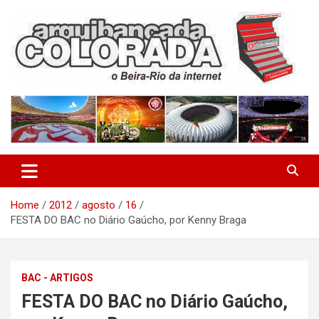
Skip
to
content
O Beira-Rio da Internet
Arquibancada Colorada
Home
2012
agosto
16
FESTA DO BAC no Diário Gaúcho, por Kenny Braga
BAC - ARTIGOS
FESTA DO BAC no Diário Gaúcho,