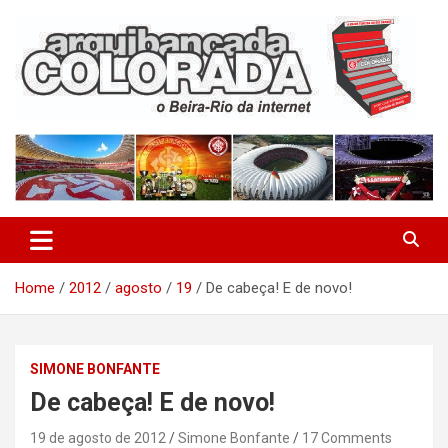
Skip
to
content
O Beira-Rio da Internet
Arquibancada Colorada
Home
2012
agosto
19
De cabeça! E de novo!
SIMONE BONFANTE
De cabeça! E de novo!
19 de agosto de 2012
Simone Bonfante
17 Comments