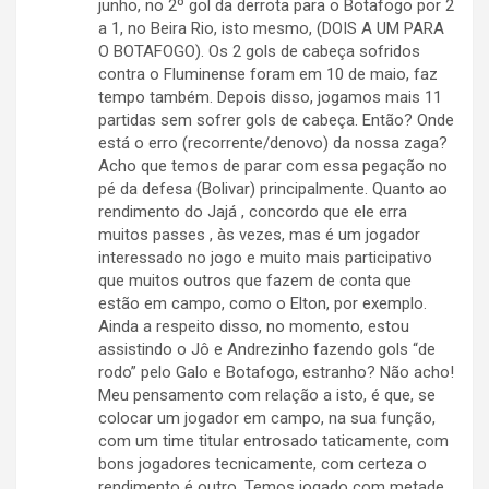
junho, no 2º gol da derrota para o Botafogo por 2
a 1, no Beira Rio, isto mesmo, (DOIS A UM PARA
O BOTAFOGO). Os 2 gols de cabeça sofridos
contra o Fluminense foram em 10 de maio, faz
tempo também. Depois disso, jogamos mais 11
partidas sem sofrer gols de cabeça. Então? Onde
está o erro (recorrente/denovo) da nossa zaga?
Acho que temos de parar com essa pegação no
pé da defesa (Bolivar) principalmente. Quanto ao
rendimento do Jajá , concordo que ele erra
muitos passes , às vezes, mas é um jogador
interessado no jogo e muito mais participativo
que muitos outros que fazem de conta que
estão em campo, como o Elton, por exemplo.
Ainda a respeito disso, no momento, estou
assistindo o Jô e Andrezinho fazendo gols “de
rodo” pelo Galo e Botafogo, estranho? Não acho!
Meu pensamento com relação a isto, é que, se
colocar um jogador em campo, na sua função,
com um time titular entrosado taticamente, com
bons jogadores tecnicamente, com certeza o
rendimento é outro. Temos jogado com metade