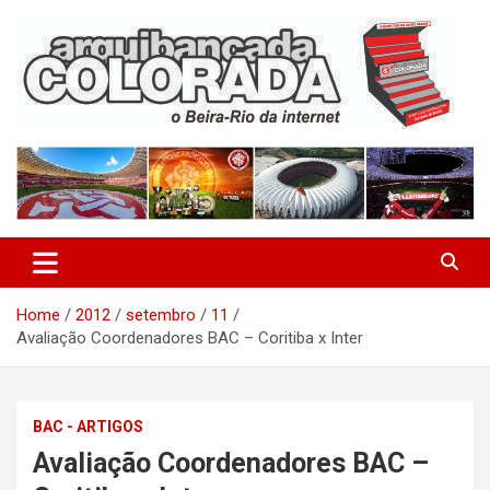
Skip
to
content
O Beira-Rio da Internet
Arquibancada Colorada
Home
2012
setembro
11
Avaliação Coordenadores BAC – Coritiba x Inter
BAC - ARTIGOS
Avaliação Coordenadores BAC –