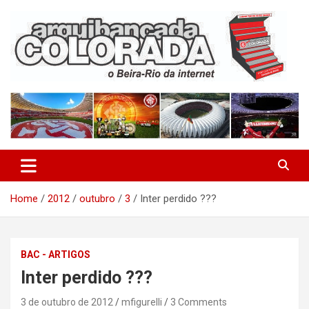
Skip
to
content
O Beira-Rio da Internet
Arquibancada Colorada
Home
2012
outubro
3
Inter perdido ???
BAC - ARTIGOS
Inter perdido ???
3 de outubro de 2012
mfigurelli
3 Comments