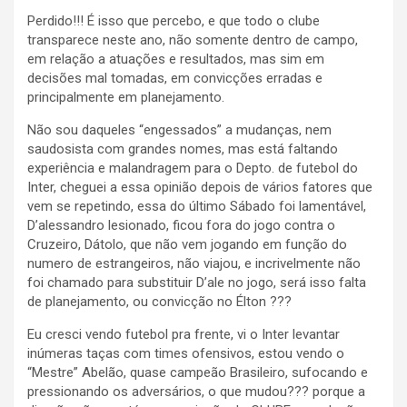
Perdido!!! É isso que percebo, e que todo o clube
transparece neste ano, não somente dentro de campo,
em relação a atuações e resultados, mas sim em
decisões mal tomadas, em convicções erradas e
principalmente em planejamento.
Não sou daqueles “engessados” a mudanças, nem
saudosista com grandes nomes, mas está faltando
experiência e malandragem para o Depto. de futebol do
Inter, cheguei a essa opinião depois de vários fatores que
vem se repetindo, essa do último Sábado foi lamentável,
D’alessandro lesionado, ficou fora do jogo contra o
Cruzeiro, Dátolo, que não vem jogando em função do
numero de estrangeiros, não viajou, e incrivelmente não
foi chamado para substituir D’ale no jogo, será isso falta
de planejamento, ou convicção no Élton ???
Eu cresci vendo futebol pra frente, vi o Inter levantar
inúmeras taças com times ofensivos, estou vendo o
“Mestre” Abelão, quase campeão Brasileiro, sufocando e
pressionando os adversários, o que mudou??? porque a