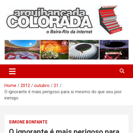
Skip
to
content
O Beira-Rio da Internet
Arquibancada Colorada
Home
2012
outubro
21
O ignorante é mais perigoso para si mesmo do que seu pior
inimigo
SIMONE BONFANTE
O ignorante é mais perigoso para