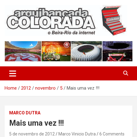
Skip
to
content
O Beira-Rio da Internet
Arquibancada Colorada
Home
2012
novembro
5
Mais uma vez !!!
MARCO DUTRA
Mais uma vez !!!
5 de novembro de 2012
Marco Vinicio Dutra
6 Comments