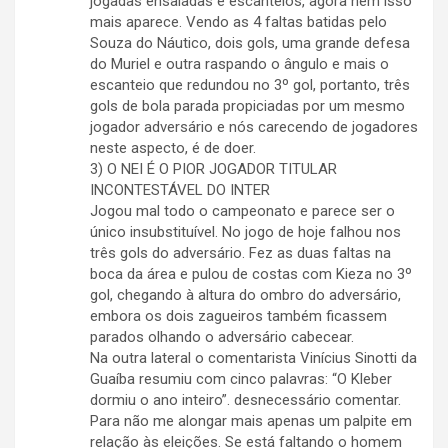
jogadas ensaiadas e escanteios, agora nem isso
mais aparece. Vendo as 4 faltas batidas pelo
Souza do Náutico, dois gols, uma grande defesa
do Muriel e outra raspando o ângulo e mais o
escanteio que redundou no 3º gol, portanto, três
gols de bola parada propiciadas por um mesmo
jogador adversário e nós carecendo de jogadores
neste aspecto, é de doer.
3) O NEI É O PIOR JOGADOR TITULAR
INCONTESTÁVEL DO INTER
Jogou mal todo o campeonato e parece ser o
único insubstituível. No jogo de hoje falhou nos
três gols do adversário. Fez as duas faltas na
boca da área e pulou de costas com Kieza no 3º
gol, chegando à altura do ombro do adversário,
embora os dois zagueiros também ficassem
parados olhando o adversário cabecear.
Na outra lateral o comentarista Vinícius Sinotti da
Guaíba resumiu com cinco palavras: “O Kleber
dormiu o ano inteiro”. desnecessário comentar.
Para não me alongar mais apenas um palpite em
relação às eleições. Se está faltando o homem