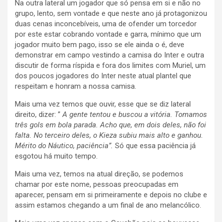
Na outra lateral um jogador que só pensa em si e não no
grupo, lento, sem vontade e que neste ano já protagonizou
duas cenas inconcebíveis, uma de ofender um torcedor
por este estar cobrando vontade e garra, mínimo que um
jogador muito bem pago, isso se ele ainda o é, deve
demonstrar em campo vestindo a camisa do Inter e outra
discutir de forma ríspida e fora dos limites com Muriel, um
dos poucos jogadores do Inter neste atual plantel que
respeitam e honram a nossa camisa.
Mais uma vez temos que ouvir, esse que se diz lateral
direito, dizer: ”
A gente tentou e buscou a vitória. Tomamos
três gols em bola parada. Acho que, em dois deles, não foi
falta. No terceiro deles, o Kieza subiu mais alto e ganhou.
Mérito do Náutico, paciência”.
Só que essa paciência já
esgotou há muito tempo.
Mais uma vez, temos na atual direção, se podemos
chamar por este nome, pessoas preocupadas em
aparecer, pensam em si primeiramente e depois no clube e
assim estamos chegando a um final de ano melancólico.