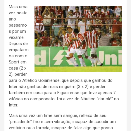
Mais uma
vez neste
ano
passamo
s por um
vexame.
Depois de
empatarm
os com o
Sport em
casa (2 x
2), perder
para o Atlético Goianiense, que depois que ganhou do
Inter não ganhou de mais ninguém (3 x 2) e perder
também em casa para o Figueirense que teve apenas 7
vitórias no campeonato, foi a vez do Náutico “dar olé” no
Inter.
Mais uma vez um time sem sangue, reflexo de seu
“presidente” frio e sem vibração, incapaz de sacudir um
vestiário ou a torcida, incapaz de falar algo que possa