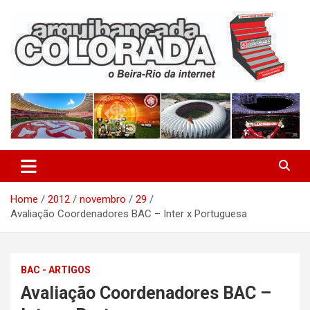
Skip
to
content
O Beira-Rio da Internet
Arquibancada Colorada
Home
2012
novembro
29
Avaliação Coordenadores BAC – Inter x Portuguesa
BAC - ARTIGOS
Avaliação Coordenadores BAC –