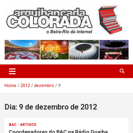
Skip
to
content
O Beira-Rio da Internet
Arquibancada Colorada
Home
2012
dezembro
9
Dia:
9 de dezembro de 2012
BAC - ARTIGOS
Coordenadores do BAC na Rádio Guaiba