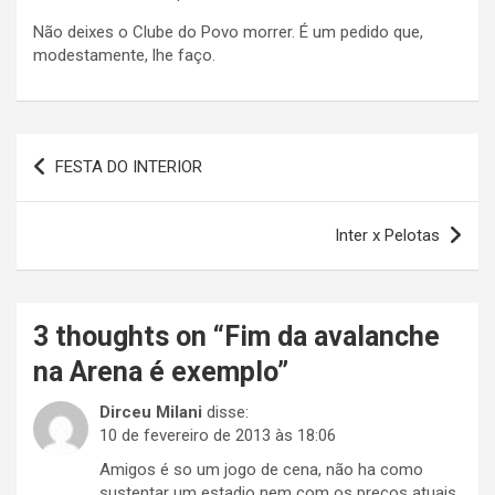
Não deixes o Clube do Povo morrer. É um pedido que,
modestamente, lhe faço.
Navegação
FESTA DO INTERIOR
de
Post
Inter x Pelotas
3 thoughts on “
Fim da avalanche
na Arena é exemplo
”
Dirceu Milani
disse:
10 de fevereiro de 2013 às 18:06
Amigos é so um jogo de cena, não ha como
sustentar um estadio nem com os preços atuais,