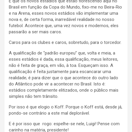
É que os novos estádios que estão florescendo aqui no
Brasil em função da Copa do Mundo, fixo-me no Beira-Rio
e na Arena, esses novos estádios vão implementar uma
nova e, de certa forma, inarredável realidade no nosso
futebol. Acontece que, uma vez novos e modernos, eles
passarão a ser mais caros.
Caros para os clubes e caros, sobretudo, para o torcedor.
A qualificação de “padrão europeu” que, volta e meia, a
esses estádios é dada, essa qualificação, meus leitores,
não é feita de graça, em vão, à toa. Esqueçam isso. A
qualificação é feita justamente para escancarar uma
realidade; é para dizer que o que acontece do outro lado
do Atlântico pode vir a acontecer no Brasil. Isto é:
estádios completamente elitizados, onde o público mais
simples não tem trânsito.
Por isso é que elogio o Koff. Porque o Koff está, desde já,
pondo-se contrário a este mal deplorável.
E é por isso que rogo: espelhe-se nele, Luigi! Pense com
carinho na matéria, presidente!