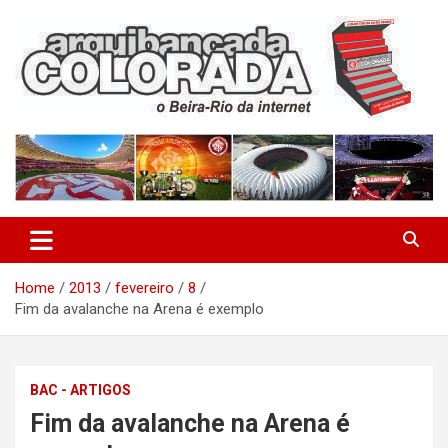
Skip
to
content
O Beira-Rio da Internet
Arquibancada Colorada
Home
2013
fevereiro
8
Fim da avalanche na Arena é exemplo
BAC - ARTIGOS
Fim da avalanche na Arena é