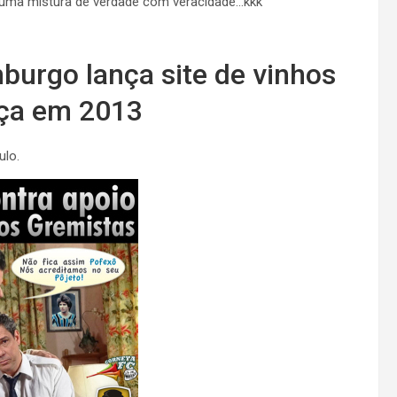
m, uma mistura de verdade com veracidade…kkk
burgo lança site de vinhos
aça em 2013
ulo.