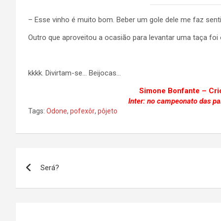
– Esse vinho é muito bom. Beber um gole dele me faz sen
Outro que aproveitou a ocasião para levantar uma taça foi
kkkk. Divirtam-se… Beijocas…
Simone Bonfante – C
Inter: no campeonato das paix
Tags:
Odone
,
pofexôr
,
pôjeto
Navegação
Será?
de
Post