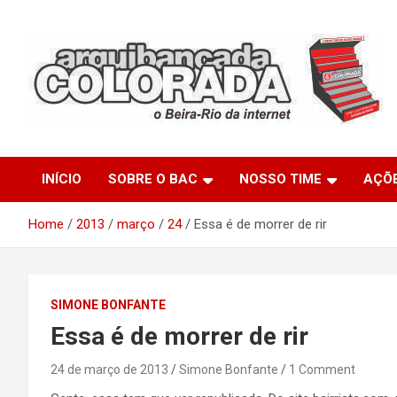
Skip
to
content
O Beira-Rio da Internet
Arquibancada Colorada
INÍCIO
SOBRE O BAC
NOSSO TIME
AÇÕ
Home
2013
março
24
Essa é de morrer de rir
SIMONE BONFANTE
Essa é de morrer de rir
24 de março de 2013
Simone Bonfante
1 Comment