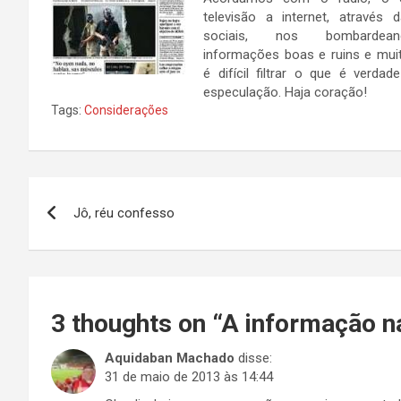
televisão a internet, através 
sociais, nos bombarde
informações boas e ruins e mui
é difícil filtrar o que é verda
especulação. Haja coração!
Tags:
Considerações
Navegação
Jô, réu confesso
de
Post
3 thoughts on “
A informação na
Aquidaban Machado
disse:
31 de maio de 2013 às 14:44