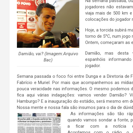
Na semana passada, ouv
jogadores não estavam 
viaja mais de 500 km e 
colocações do jogador r
Hoje, a torcida subirá 
torno de 5°C, num jogo 
Ontem, começaram as e
Damião, mas desta 
Damião, vai? (Imagem:Arquivo
espanhóis informando
Bac)
jogador.
Semana passada o foco foi entre Dunga e a Diretoria de F
Fabrício e Muriel. Por mais que acompanhemos as mídias
pouca veracidade nas informações. O mesmo podemos di
fica aqui várias indagações: vamos vender Damião? 
Hamburgo? E a inauguração do estádio, será mesmo em 
Nossa mente e nossa fala são insumos para o dia de dúvid
As informações são tão ráp
quando vamos sondar a fonte,
a ficar com a notícia de
Acordamos com o rádio, o ce