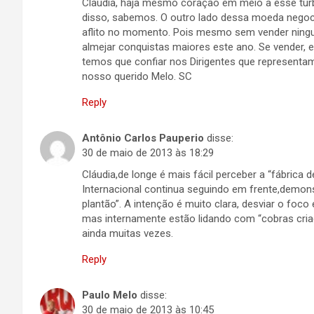
Claudia, haja mesmo coração em meio a esse turb
disso, sabemos. O outro lado dessa moeda negoci
aflito no momento. Pois mesmo sem vender ningué
almejar conquistas maiores este ano. Se vender,
temos que confiar nos Dirigentes que represent
nosso querido Melo. SC
Reply
Antônio Carlos Pauperio
disse:
30 de maio de 2013 às 18:29
Cláudia,de longe é mais fácil perceber a “fábrica 
Internacional continua seguindo em frente,demons
plantão”. A intenção é muito clara, desviar o foco 
mas internamente estão lidando com “cobras criad
ainda muitas vezes.
Reply
Paulo Melo
disse:
30 de maio de 2013 às 10:45