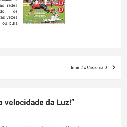
das redes
ando de
tas vezes
de ou pura
Inter 2 x Criciúma 0
 velocidade da Luz!
”