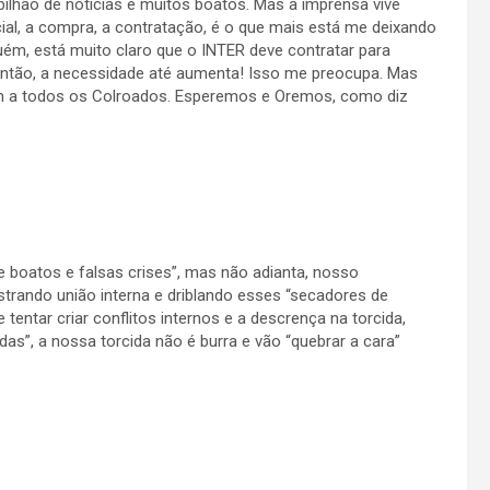
ilhão de notícias e muitos boatos. Mas a imprensa vive
al, a compra, a contratação, é o que mais está me deixando
m, está muito claro que o INTER deve contratar para
 então, a necessidade até aumenta! Isso me preocupa. Mas
am a todos os Colroados. Esperemos e Oremos, como diz
de boatos e falsas crises”, mas não adianta, nosso
trando união interna e driblando esses “secadores de
e tentar criar conflitos internos e a descrença na torcida,
as”, a nossa torcida não é burra e vão “quebrar a cara”