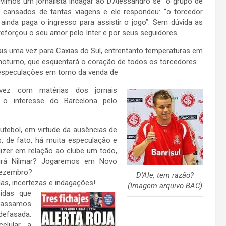
ímos um jornalista indagar ao D’Alessandro se o grupo de
cansados de tantas viagens e ele respondeu: “o torcedor
ainda paga o ingresso para assistir o jogo”. Sem dúvida as
eforçou o seu amor pelo Inter e por seus seguidores.
mais uma vez para Caxias do Sul, entrentanto temperaturas em
noturno, que esquentará o coração de todos os torcedores.
speculações em torno da venda de
vez com matérias dos jornais
 o interesse do Barcelona pelo
utebol, em virtude da ausências de
, de fato, há muita especulação e
zer em relação ao clube um todo,
Virá Nilmar? Jogaremos em Novo
dezembro?
D’Ale, tem razão?
as, incertezas e indagações!
(Imagem arquivo BAC)
idas que
 passamos
fasada.
lular, a