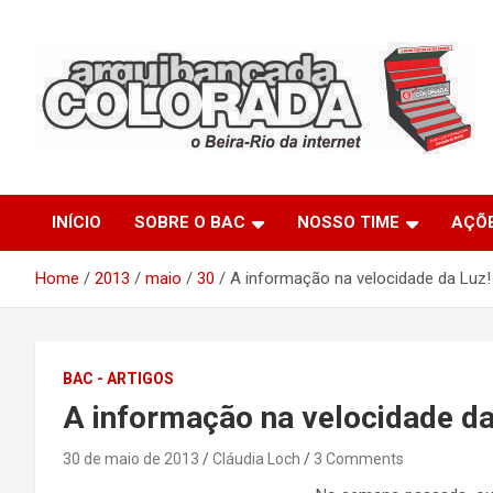
Skip
to
content
O Beira-Rio da Internet
Arquibancada Colorada
INÍCIO
SOBRE O BAC
NOSSO TIME
AÇÕ
Home
2013
maio
30
A informação na velocidade da Luz!
BAC - ARTIGOS
A informação na velocidade da
30 de maio de 2013
Cláudia Loch
3 Comments