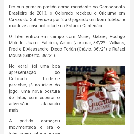
Em sua primeira partida como mandante no Campeonato
Brasileiro de 2013, o Colorado recebeu o Criciúma em
Caxias do Sul, venceu por 2 a 0 jogando um bom futebol e
manteve a invencibilidade no Estádio Centenário.
O Inter entrou em campo com Muriel, Gabriel, Rodrigo
Moledo, Juan e Fabrício; Airton (Josimar, 34’/2º), Willians,
Fred e D’Alessandro; Diego Forlán (Otávio, 36’/2º) e Rafael
Moura (Gilberto, 36’/2º).
No geral, foi uma boa
apresentação do
Colorado. Pode-se
perceber, já no início do
jogo, uma nova postura
do Inter, sem esperar o
adversário, atacando
mais.
A partida começou
movimentada e era o
Inter quem tinha a posse