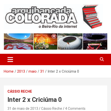
Skip
to
content
O Beira-Rio da Internet
Arquibancada Colorada
Home
2013
maio
31
Inter 2 x Criciúma 0
CÁSSIO RECHE
Inter 2 x Criciúma 0
31 de maio de 2013
Cássio Reche
4 Comments