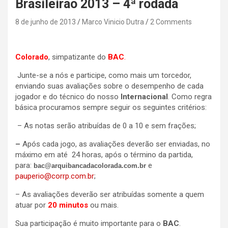
Brasileirão 2013 – 4ª rodada
8 de junho de 2013
Marco Vinicio Dutra
2 Comments
Colorado
, simpatizante do
BAC
.
Junte-se a nós e participe, como mais um torcedor,
enviando suas avaliações sobre o desempenho de cada
jogador e do técnico do nosso
Internacional
. Como regra
básica procuramos sempre seguir os seguintes critérios:
– As notas serão atribuídas de 0 a 10 e sem frações;
–
Após cada jogo, as avaliações deverão ser enviadas, no
máximo em até 24 horas, após o término da partida,
para:
e
bac@arquibancadacolorada.com.br
pauperio@corrp.com.br
;
– As avaliações deverão ser atribuídas somente a quem
atuar por
20 minutos
ou mais.
Sua participação é muito importante para o
BAC
.