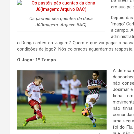
De novo os
em sua pele
Depois das 
Os pastéis pés quentes da dona
“mago” Car
Jú(Imagem: Arquivo BAC)
a campo. A 
administra
o Dunga antes da viagem? Quem é que vai pagar a passa
condições de jogo? Nós colorados aguardamos resposta
O Jogo- 1º Tempo
A defesa 
desconhec
não conseg
Josimar e 
tinha e
movimenta
não tinha
comandame
uma seque
foi do Flu
que não t