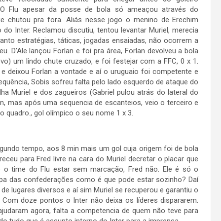
. O Flu apesar da posse de bola só ameaçou através do
ue chutou pra fora. Aliás nesse jogo o menino de Erechim
do Inter. Reclamou discutiu, tentou levantar Muriel, merecia
to estratégias, táticas, jogadas ensaiadas, não ocorrem a
u. D’Ale lançou Forlan e foi pra área, Forlan devolveu a bola
vo) um lindo chute cruzado, e foi festejar com a FFC, 0 x 1.
e deixou Forlan a vontade e aí o uruguaio foi competente e
 sequência, Sobis sofreu falta pelo lado esquerdo de ataque do
lha Muriel e dos zagueiros (Gabriel pulou atrás do lateral do
im, mas após uma sequencia de escanteios, veio o terceiro e
o quadro., gol olímpico o seu nome 1 x 3.
segundo tempo, aos 8 min mais um gol cuja origem foi de bola
ceu para Fred livre na cara do Muriel decretar o placar que
do o time do Flu estar sem marcação, Fred não. Ele é só o
copa das confederações como é que pode estar sozinho? Daí
 de lugares diversos e aí sim Muriel se recuperou e garantiu o
. Com doze pontos o Inter não deixa os líderes dispararem.
judaram agora, falta a competencia de quem não teve para