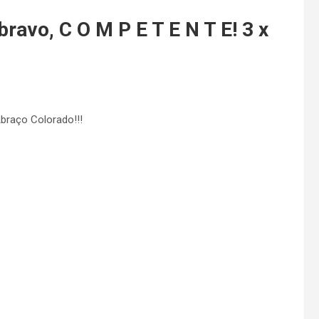
ravo, C O M P E T E N T E! 3 x
braço Colorado!!!