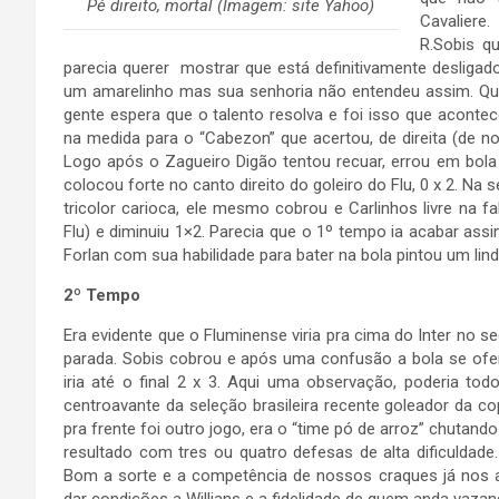
Pé direito, mortal (Imagem: site Yahoo)
Cavaliere
R.Sobis q
parecia querer mostrar que está definitivamente desligado 
um amarelinho mas sua senhoria não entendeu assim. Quan
gente espera que o talento resolva e foi isso que acontece
na medida para o “Cabezon” que acertou, de direita (de no
Logo após o Zagueiro Digão tentou recuar, errou em bola 
colocou forte no canto direito do goleiro do Flu, 0 x 2. Na
tricolor carioca, ele mesmo cobrou e Carlinhos livre na fa
Flu) e diminuiu 1×2. Parecia que o 1º tempo ia acabar ass
Forlan com sua habilidade para bater na bola pintou um lind
2º Tempo
Era evidente que o Fluminense viria pra cima do Inter no 
parada. Sobis cobrou e após uma confusão a bola se ofere
iria até o final 2 x 3. Aqui uma observação, poderia to
centroavante da seleção brasileira recente goleador da 
pra frente foi outro jogo, era o “time pó de arroz” chutando
resultado com tres ou quatro defesas de alta dificuldade
Bom a sorte e a competência de nossos craques já nos a