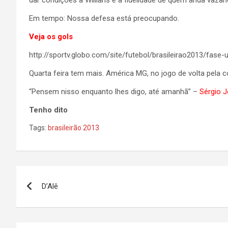
dar condições a Willians e a fidelidade de quem anda vazan
Em tempo: Nossa defesa está preocupando.
Veja os gols
http://sportv.globo.com/site/futebol/brasileirao2013/fase-
Quarta feira tem mais. América MG, no jogo de volta pela c
“Pensem nisso enquanto lhes digo, até amanhã” –
Sérgio 
Tenho dito
Tags:
brasileirão 2013
Navegação
D’Alê
de
Post