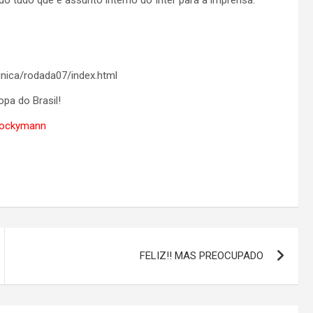
do tudo que é assunto interno do Inter para a imprensa.
unica/rodada07/index.html
opa do Brasil!
Jockymann
FELIZ!! MAS PREOCUPADO