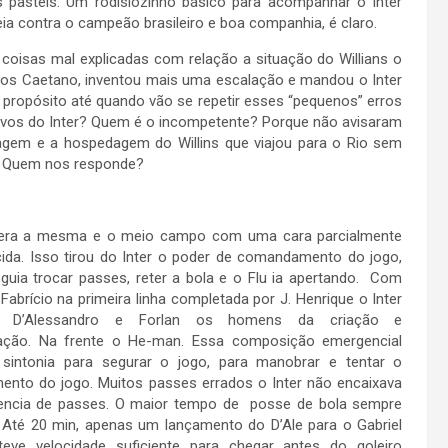
 pastéis. Um rodisiozinho básico para acompanhar o Inter
ia contra o campeão brasileiro e boa companhia, é claro.
coisas mal explicadas com relação a situação do Willians o
los Caetano, inventou mais uma escalação e mandou o Inter
propósito até quando vão se repetir esses “pequenos” erros
tivos do Inter? Quem é o incompetente? Porque não avisaram
gem e a hospedagem do Willins que viajou para o Rio sem
. Quem nos responde?
era a mesma e o meio campo com uma cara parcialmente
ida. Isso tirou do Inter o poder de comandamento do jogo,
uia trocar passes, reter a bola e o Flu ia apertando. Com
Fabrício na primeira linha completada por J. Henrique o Inter
m D’Alessandro e Forlan os homens da criação e
ção. Na frente o He-man. Essa composição emergencial
 sintonia para segurar o jogo, para manobrar e tentar o
nto do jogo. Muitos passes errados o Inter não encaixava
ncia de passes. O maior tempo de posse de bola sempre
. Até 20 min, apenas um lançamento do D’Ale para o Gabriel
eve velocidade suficiente para chegar antes do goleiro