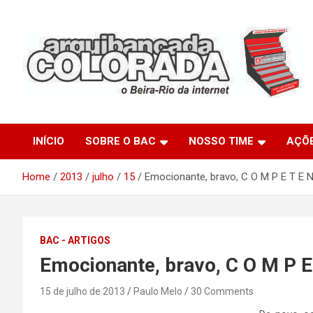
Skip
to
content
O Beira-Rio da Internet
Arquibancada Colorada
INÍCIO
SOBRE O BAC
NOSSO TIME
AÇÕ
Home
2013
julho
15
Emocionante, bravo, C O M P E T E N 
BAC - ARTIGOS
Emocionante, bravo, C O M P E 
15 de julho de 2013
Paulo Melo
30 Comments