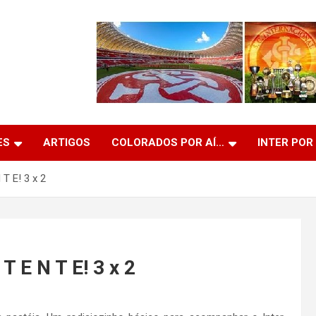
ES
ARTIGOS
COLORADOS POR AÍ…
INTER POR
T E! 3 x 2
T E N T E! 3 x 2