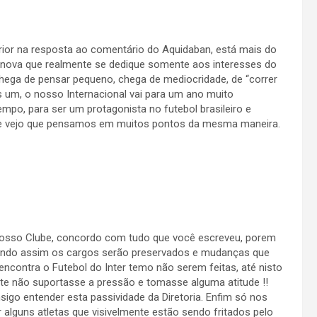
ior na resposta ao comentário do Aquidaban, está mais do
 nova que realmente se dedique somente aos interesses do
 Chega de pensar pequeno, chega de mediocridade, de “correr
s um, o nosso Internacional vai para um ano muito
mpo, para ser um protagonista no futebol brasileiro e
e vejo que pensamos em muitos pontos da mesma maneira.
nosso Clube, concordo com tudo que você escreveu, porem
sendo assim os cargos serão preservados e mudanças que
encontra o Futebol do Inter temo não serem feitas, até nisto
dente não suportasse a pressão e tomasse alguma atitude !!
igo entender esta passividade da Diretoria. Enfim só nos
ar alguns atletas que visivelmente estão sendo fritados pelo