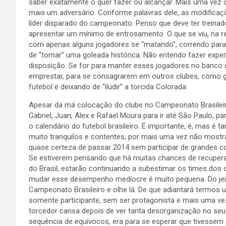
saber exatamente o quer fazer ou alcançar. Mais uma vez o
mais um adversário. Conforme palavras dele, as modificaçõ
líder disparado do campeonato. Penso que deve ter treina
apresentar um mínimo de entrosamento. O que se viu, na 
com apenas alguns jogadores se “matando”, correndo para t
de “tomar” uma goleada histórica. Não entendo fazer expe
disposição. Se for para manter esses jogadores no banco 
emprestar, para se consagrarem em outros clubes, como g
futebol e deixando de “iludir” a torcida Colorada.
Apesar da má colocação do clube no Campeonato Brasileiro
Gabriel, Juan, Alex e Rafael Moura para ir até São Paulo, pa
o calendário do futebol brasileiro. É importante, é, mas é 
muito tranquilos e contentes, por mais uma vez não most
quase certeza de passar 2014 sem participar de grandes c
Se estiverem pensando que há muitas chances de recuper
do Brasil, estarão continuando a subestimar os times dos 
mudar esse desempenho medíocre é muito pequena. Do jeit
Campeonato Brasileiro e olhe lá. De que adiantará termo
somente participante, sem ser protagonista e mais uma ve
torcedor cansa depois de ver tanta desorganização no seu
sequência de equívocos, era para se esperar que tivessem 