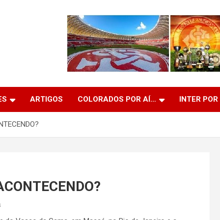
ES
ARTIGOS
COLORADOS POR AÍ…
INTER POR
ONTECENDO?
 ACONTECENDO?
s