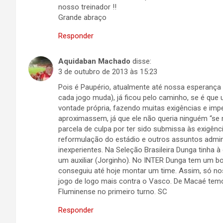
nosso treinador !!
Grande abraço
Responder
Aquidaban Machado
disse:
3 de outubro de 2013 às 15:23
Pois é Paupério, atualmente até nossa esperança 
cada jogo muda), já ficou pelo caminho, se é que u
vontade própria, fazendo muitas exigências e im
aproximassem, já que ele não queria ninguém “se 
parcela de culpa por ter sido submissa às exigênc
reformulação do estádio e outros assuntos admini
inexperientes. Na Seleção Brasileira Dunga tinha
um auxiliar (Jorginho). No INTER Dunga tem um b
conseguiu até hoje montar um time. Assim, só nos
jogo de logo mais contra o Vasco. De Macaé tem
Fluminense no primeiro turno. SC
Responder