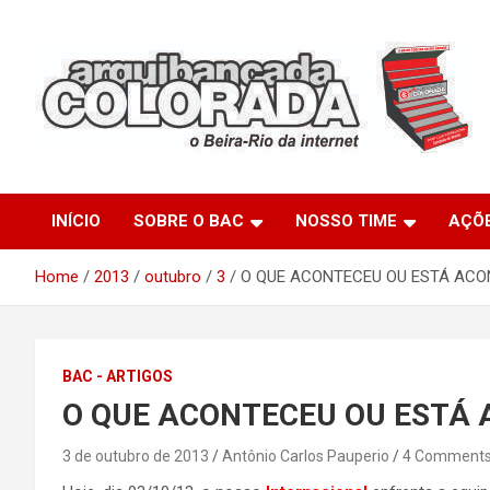
Skip
to
content
O Beira-Rio da Internet
Arquibancada Colorada
INÍCIO
SOBRE O BAC
NOSSO TIME
AÇÕ
Home
2013
outubro
3
O QUE ACONTECEU OU ESTÁ AC
BAC - ARTIGOS
O QUE ACONTECEU OU ESTÁ
3 de outubro de 2013
Antônio Carlos Pauperio
4 Comment