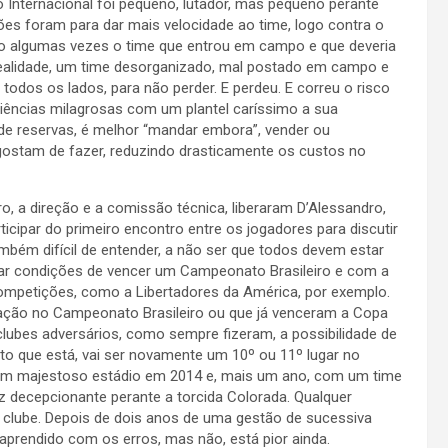
 Internacional foi pequeno, lutador, mas pequeno perante
es foram para dar mais velocidade ao time, logo contra o
do algumas vezes o time que entrou em campo e que deveria
realidade, um time desorganizado, mal postado em campo e
odos os lados, para não perder. E perdeu. E correu o risco
riências milagrosas com um plantel caríssimo a sua
de reservas, é melhor “mandar embora”, vender ou
ostam de fazer, reduzindo drasticamente os custos no
, a direção e a comissão técnica, liberaram D’Alessandro,
rticipar do primeiro encontro entre os jogadores para discutir
também difícil de entender, a não ser que todos devem estar
rar condições de vencer um Campeonato Brasileiro e com a
ompetições, como a Libertadores da América, por exemplo.
ação no Campeonato Brasileiro ou que já venceram a Copa
clubes adversários, como sempre fizeram, a possibilidade de
o que está, vai ser novamente um 10º ou 11º lugar no
s um majestoso estádio em 2014 e, mais um ano, com um time
z decepcionante perante a torcida Colorada. Qualquer
 clube. Depois de dois anos de uma gestão de sucessiva
aprendido com os erros, mas não, está pior ainda.