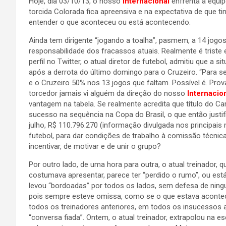
Hoje, dia 03/10/13, o nosso
Internacional
enfrenta a equi
torcida Colorada fica apreensiva e na expectativa de que 
entender o que aconteceu ou está acontecendo.
Ainda tem dirigente “jogando a toalha”, pasmem, a 14 jogos
responsabilidade dos fracassos atuais. Realmente é trist
perfil no Twitter, o atual diretor de futebol, admitiu que
após a derrota do último domingo para o Cruzeiro. “Para s
e o Cruzeiro 50% nos 13 jogos que faltam. Possível é. Prová
torcedor jamais vi alguém da direção do nosso
Internacio
vantagem na tabela. Se realmente acredita que título do C
sucesso na sequência na Copa do Brasil, o que então justi
julho, R$ 110.796.270 (informação divulgada nos principais
futebol, para dar condições de trabalho à comissão técnic
incentivar, de motivar e de unir o grupo?
Por outro lado, de uma hora para outra, o atual treinado
costumava apresentar, parece ter “perdido o rumo”, ou es
levou “bordoadas” por todos os lados, sem defesa de ning
pois sempre esteve omissa, como se o que estava acont
todos os treinadores anteriores, em todos os insucesso
“conversa fiada”. Ontem, o atual treinador, extrapolou na 