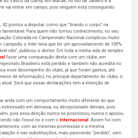
pe do Vasco da Gama, em Macaé, no Rio de Janeiro e a
time vai entrar em campo, pois ninguém está conseguindo
, 42 pontos a disputar, como que “tirando o corpo” na
e e lamentável. Para quem não tomou conhecimento, no seu
 a situação Colorada no Campeonato Nacional complicou muito
er campeão o Inter teria que ter um aproveitamento de 100%
vel não”, publicou o diretor. Em toda a minha vida de simples
nal
fazer uma comparação direta com um clube, em
ampeonato Brasileiro está perdido e também não acredita no
fica esse desempenho do clube, já que foram gastos, até
 meios de informação), no principal departamento do clube, o
a atual. Será que essas declarações tem a intenção de
r, que anda com um comportamento muito diferente do que
tá estressado em demasia, ou decepcionado demais, pois
uém, pois essa direção nunca se posicionou, nunca o apoiou,
ecendo não fosse no e com o
Internacional
. Assim foi com
s anteriores, com as mesmas promessas e a mesma
escalação e nas substituições, mais parecendo “perdido”, sem