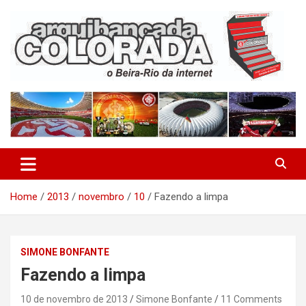
Skip
to
content
O Beira-Rio da Internet
Arquibancada Colorada
Home
2013
novembro
10
Fazendo a limpa
SIMONE BONFANTE
Fazendo a limpa
10 de novembro de 2013
Simone Bonfante
11 Comments