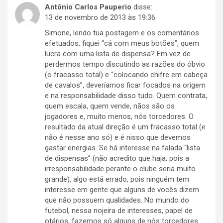
Antônio Carlos Pauperio
disse:
13 de novembro de 2013 às 19:36
Simone, lendo tua postagem e os comentários
efetuados, fiquei “cá com meus botões”, quem
lucra com uma lista de dispensa? Em vez de
perdermos tempo discutindo as razões do óbvio
(o fracasso total) e “colocando chifre em cabeça
de cavalos”, deveríamos ficar focados na origem
e na responsabilidade disso tudo. Quem contrata,
quem escala, quem vende, nãos são os
jogadores e, muito menos, nós torcedores. O
resultado da atual direção é um fracasso total (e
não é nesse ano só) e é nisso que devemos
gastar energias. Se há interesse na falada “lista
de dispensas” (não acredito que haja, pois a
irresponsabilidade perante o clube seria muito
grande), algo está errado, pois ninguém tem
interesse em gente que alguns de vocês dizem
que não possuem qualidades. No mundo do
futebol, nessa nojeira de interesses, papel de
otários, fazemos só alguns de nós torcedores.