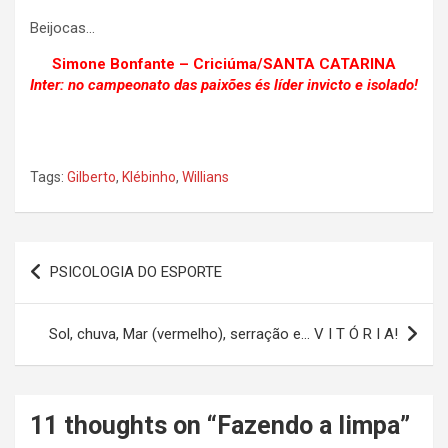
Beijocas…
Simone Bonfante – Criciúma/SANTA CATARINA
Inter: no campeonato das paixões és líder invicto e isolado!
Tags:
Gilberto
,
Klébinho
,
Willians
Navegação
PSICOLOGIA DO ESPORTE
de
Post
Sol, chuva, Mar (vermelho), serração e… V I T Ó R I A!
11 thoughts on “
Fazendo a limpa
”