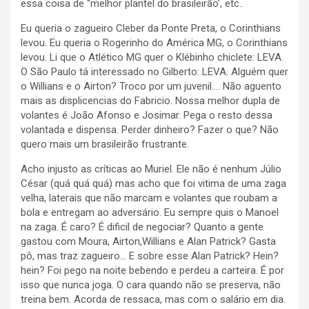
essa coisa de “melhor plantel do brasileirão’, etc..
Eu queria o zagueiro Cleber da Ponte Preta, o Corinthians
levou. Eu queria o Rogerinho do América MG, o Corinthians
levou. Li que o Atlético MG quer o Klébinho chiclete: LEVA.
O São Paulo tá interessado no Gilberto: LEVA. Alguém quer
o Willians e o Airton? Troco por um juvenil…. Não aguento
mais as displicencias do Fabricio. Nossa melhor dupla de
volantes é João Afonso e Josimar. Pega o resto dessa
volantada e dispensa. Perder dinheiro? Fazer o que? Não
quero mais um brasileirão frustrante.
Acho injusto as críticas ao Muriel. Ele não é nenhum Júlio
César (quá quá quá) mas acho que foi vitima de uma zaga
velha, laterais que não marcam e volantes que roubam a
bola e entregam ao adversário. Eu sempre quis o Manoel
na zaga. É caro? É dificil de negociar? Quanto a gente
gastou com Moura, Airton,Willians e Alan Patrick? Gasta
pô, mas traz zagueiro… E sobre esse Alan Patrick? Hein?
hein? Foi pego na noite bebendo e perdeu a carteira. É por
isso que nunca joga. O cara quando não se preserva, não
treina bem. Acorda de ressaca, mas com o salário em dia.