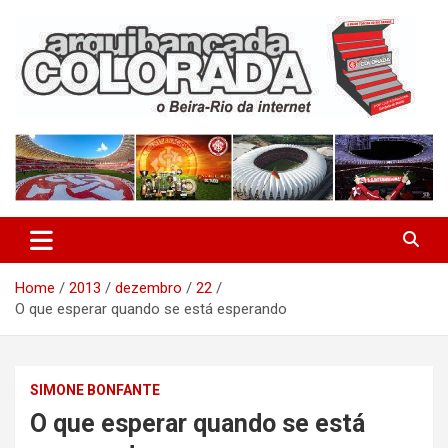
Skip
to
content
O Beira-Rio da Internet
Arquibancada Colorada
Home
2013
dezembro
22
O que esperar quando se está esperando
SIMONE BONFANTE
O que esperar quando se está