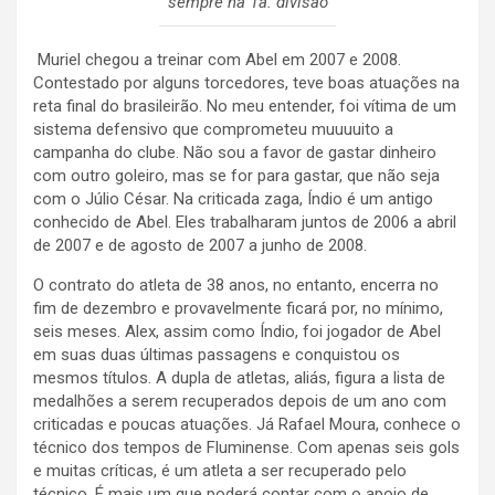
sempre na 1a. divisão
Muriel chegou a treinar com Abel em 2007 e 2008.
Contestado por alguns torcedores, teve boas atuações na
reta final do brasileirão. No meu entender, foi vítima de um
sistema defensivo que comprometeu muuuuito a
campanha do clube. Não sou a favor de gastar dinheiro
com outro goleiro, mas se for para gastar, que não seja
com o Júlio César. Na criticada zaga, Índio é um antigo
conhecido de Abel. Eles trabalharam juntos de 2006 a abril
de 2007 e de agosto de 2007 a junho de 2008.
O contrato do atleta de 38 anos, no entanto, encerra no
fim de dezembro e provavelmente ficará por, no mínimo,
seis meses. Alex, assim como Índio, foi jogador de Abel
em suas duas últimas passagens e conquistou os
mesmos títulos. A dupla de atletas, aliás, figura a lista de
medalhões a serem recuperados depois de um ano com
criticadas e poucas atuações. Já Rafael Moura, conhece o
técnico dos tempos de Fluminense. Com apenas seis gols
e muitas críticas, é um atleta a ser recuperado pelo
técnico. É mais um que poderá contar com o apoio de