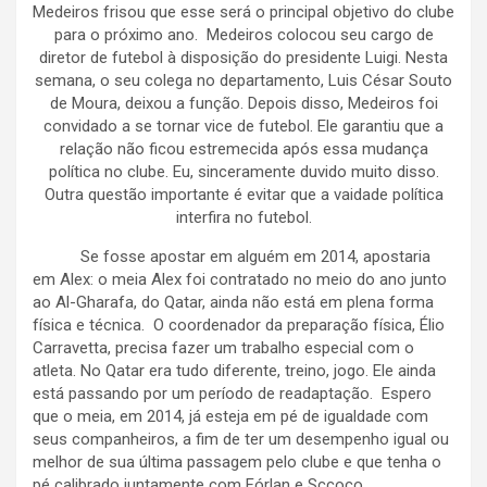
Medeiros frisou que esse será o principal objetivo do clube
para o próximo ano. Medeiros colocou seu cargo de
diretor de futebol à disposição do presidente Luigi. Nesta
semana, o seu colega no departamento, Luis César Souto
de Moura, deixou a função. Depois disso, Medeiros foi
convidado a se tornar vice de futebol. Ele garantiu que a
relação não ficou estremecida após essa mudança
política no clube. Eu, sinceramente duvido muito disso.
Outra questão importante é evitar que a vaidade política
interfira no futebol.
Se fosse apostar em alguém em 2014, apostaria
em Alex: o meia Alex foi contratado no meio do ano junto
ao Al-Gharafa, do Qatar, ainda não está em plena forma
física e técnica. O coordenador da preparação física, Élio
Carravetta, precisa fazer um trabalho especial com o
atleta. No Qatar era tudo diferente, treino, jogo. Ele ainda
está passando por um período de readaptação. Espero
que o meia, em 2014, já esteja em pé de igualdade com
seus companheiros, a fim de ter um desempenho igual ou
melhor de sua última passagem pelo clube e que tenha o
pé calibrado juntamente com Fórlan e Sccoco.