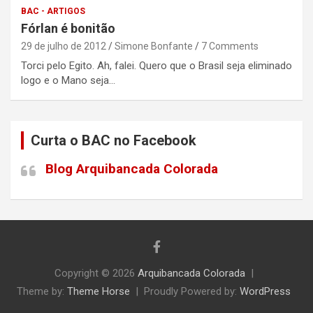
BAC - ARTIGOS
Fórlan é bonitão
29 de julho de 2012
Simone Bonfante
7 Comments
Torci pelo Egito. Ah, falei. Quero que o Brasil seja eliminado
logo e o Mano seja…
Curta o BAC no Facebook
Blog Arquibancada Colorada
Copyright © 2026
Arquibancada Colorada
Theme by:
Theme Horse
Proudly Powered by:
WordPress