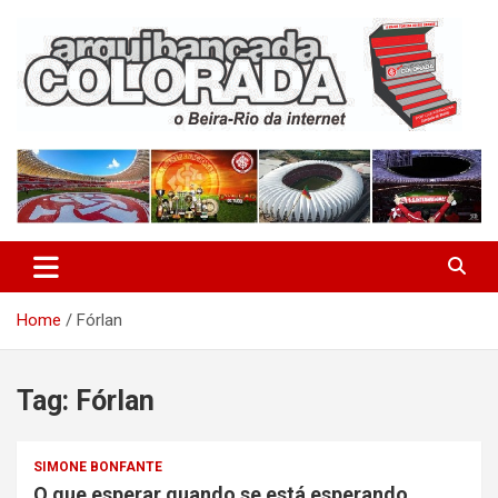
Skip
to
content
O Beira-Rio da Internet
Arquibancada Colorada
Home
Fórlan
Tag:
Fórlan
SIMONE BONFANTE
O que esperar quando se está esperando