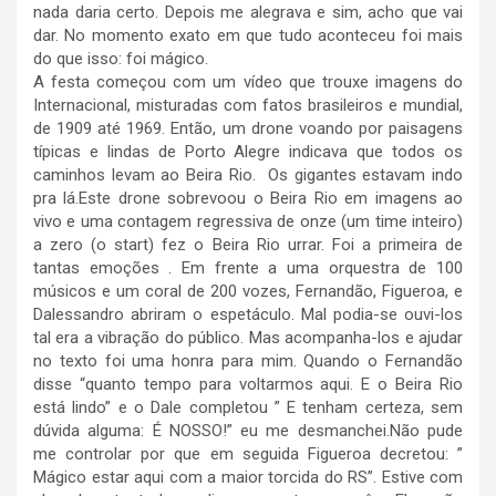
nada daria certo. Depois me alegrava e sim, acho que vai
dar. No momento exato em que tudo aconteceu foi mais
do que isso: foi mágico.
A festa começou com um vídeo que trouxe imagens do
Internacional, misturadas com fatos brasileiros e mundial,
de 1909 até 1969. Então, um drone voando por paisagens
típicas e lindas de Porto Alegre indicava que todos os
caminhos levam ao Beira Rio. Os gigantes estavam indo
pra lá.Este drone sobrevoou o Beira Rio em imagens ao
vivo e uma contagem regressiva de onze (um time inteiro)
a zero (o start) fez o Beira Rio urrar. Foi a primeira de
tantas emoções . Em frente a uma orquestra de 100
músicos e um coral de 200 vozes, Fernandão, Figueroa, e
Dalessandro abriram o espetáculo. Mal podia-se ouvi-los
tal era a vibração do público. Mas acompanha-los e ajudar
no texto foi uma honra para mim. Quando o Fernandão
disse “quanto tempo para voltarmos aqui. E o Beira Rio
está lindo” e o Dale completou ” E tenham certeza, sem
dúvida alguma: É NOSSO!” eu me desmanchei.Não pude
me controlar por que em seguida Figueroa decretou: ”
Mágico estar aqui com a maior torcida do RS”. Estive com