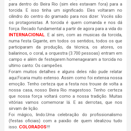
para dentro do Beira Rio (sim eles estavam fora) para a
torcida. E isso tinha um significado. Eles voltaram no
cilindro do centro do gramado para nos dizer: Vocês são
os protagonistas. A torcida é quem comanda e nos dá
força. Recado fundamental a partir de agora para a vida do
INTERNACIONAL
. E aí sim, com as musicas da torcida,
numa festa Gigante, em todos os sentidos, todos os que
participaram da produção, da técnica, os atores, os
bailarinos, o coral, a orquestra (3.700 pessoas) entram em
campo e além de festejarem homenagearam a torcida no
ultimo canto: Os campeões.
Foram muitos detalhes e alguns deles não pude relatar
aqui.Ficaria muito extenso. Assim como foi extensa nossa
emoção. Tenho certeza que a festa nos trouxe de volta a
nossa casa, nosso Beira Rio magestoso. Tenho certeza
que nossa força voltará como a nossa tradição. Muitas
vitórias vamos comemorar lá. E as derrotas, que nos
sirvam de lição.
Foi mágico, lindo.Uma celebração do profissionalismo
(festas oficiais) com a paixão de quem idealizou tudo
isso.
COLORADOS
!!!