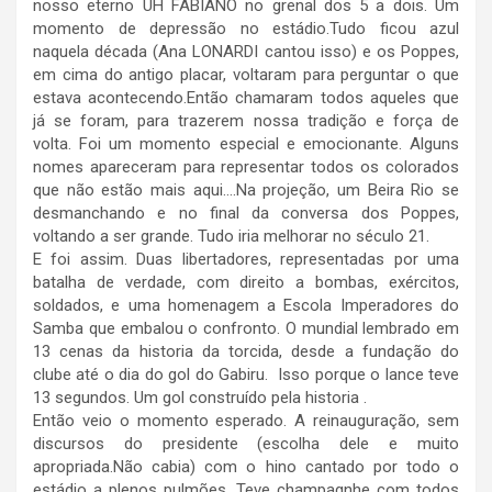
nosso eterno UH FABIANO no grenal dos 5 a dois. Um
momento de depressão no estádio.Tudo ficou azul
naquela década (Ana LONARDI cantou isso) e os Poppes,
em cima do antigo placar, voltaram para perguntar o que
estava acontecendo.Então chamaram todos aqueles que
já se foram, para trazerem nossa tradição e força de
volta. Foi um momento especial e emocionante. Alguns
nomes apareceram para representar todos os colorados
que não estão mais aqui….Na projeção, um Beira Rio se
desmanchando e no final da conversa dos Poppes,
voltando a ser grande. Tudo iria melhorar no século 21.
E foi assim. Duas libertadores, representadas por uma
batalha de verdade, com direito a bombas, exércitos,
soldados, e uma homenagem a Escola Imperadores do
Samba que embalou o confronto. O mundial lembrado em
13 cenas da historia da torcida, desde a fundação do
clube até o dia do gol do Gabiru. Isso porque o lance teve
13 segundos. Um gol construído pela historia .
Então veio o momento esperado. A reinauguração, sem
discursos do presidente (escolha dele e muito
apropriada.Não cabia) com o hino cantado por todo o
estádio a plenos pulmões. Teve champagnhe com todos