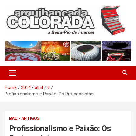
Skip
to
content
O Beira-Rio da Internet
Arquibancada Colorada
Home
2014
abril
6
Profissionalismo e Paixão: Os Protagonistas
BAC - ARTIGOS
Profissionalismo e Paixão: Os