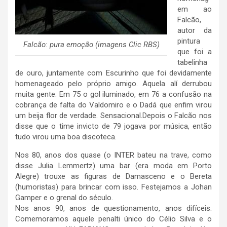
em ao
Falcão,
autor da
pintura
Falcão: pura emoção (imagens Clic RBS)
que foi a
tabelinha
de ouro, juntamente com Escurinho que foi devidamente
homenageado pelo próprio amigo. Aquela alí derrubou
muita gente. Em 75 o gol iluminado, em 76 a confusão na
cobrança de falta do Valdomiro e o Dadá que enfim virou
um beija flor de verdade. Sensacional.Depois o Falcão nos
disse que o time invicto de 79 jogava por música, então
tudo virou uma boa discoteca.
Nos 80, anos dos quase (o INTER bateu na trave, como
disse Julia Lemmertz) uma bar (era moda em Porto
Alegre) trouxe as figuras de Damasceno e o Bereta
(humoristas) para brincar com isso. Festejamos a Johan
Gamper e o grenal do século.
Nos anos 90, anos de questionamento, anos difíceis.
Comemoramos aquele penalti único do Célio Silva e o