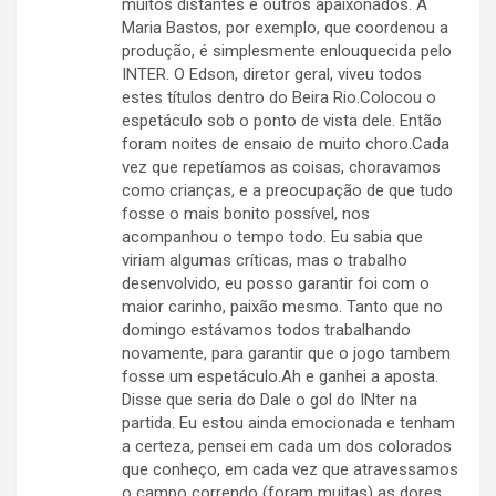
muitos distantes e outros apaixonados. A
Maria Bastos, por exemplo, que coordenou a
produção, é simplesmente enlouquecida pelo
INTER. O Edson, diretor geral, viveu todos
estes títulos dentro do Beira Rio.Colocou o
espetáculo sob o ponto de vista dele. Então
foram noites de ensaio de muito choro.Cada
vez que repetíamos as coisas, choravamos
como crianças, e a preocupação de que tudo
fosse o mais bonito possível, nos
acompanhou o tempo todo. Eu sabia que
viriam algumas críticas, mas o trabalho
desenvolvido, eu posso garantir foi com o
maior carinho, paixão mesmo. Tanto que no
domingo estávamos todos trabalhando
novamente, para garantir que o jogo tambem
fosse um espetáculo.Ah e ganhei a aposta.
Disse que seria do Dale o gol do INter na
partida. Eu estou ainda emocionada e tenham
a certeza, pensei em cada um dos colorados
que conheço, em cada vez que atravessamos
o campo correndo (foram muitas) as dores