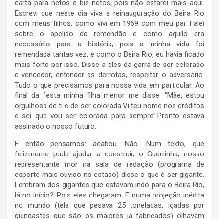
carta para netos e bis netos, pois não estarei mais aqui.
Escrevi que neste dia viva a reinauguração do Beira Rio
com meus filhos, como vivi em 1969 com meu pai. Falei
sobre o apelido de remendão e como aquilo era
necessário para a história, pois a minha vida foi
remendada tantas vez, e como o Beira Rio, eu havia ficado
mais forte por isso. Disse a eles da garra de ser colorado
e vencedor, entender as derrotas, respeitar o adversário.
Tudo o que precisamos para nossa vida em particular. Ao
final da festa minha filha menor me disse: “Mãe, estou
orgulhosa de ti e de ser colorada.Vi teu nome nos créditos
e sei que vou ser colorada para sempre”.Pronto estava
assinado o nosso futuro.
E então pensamos: acabou. Não. Num texto, que
felizmente pude ajudar a construir, o Guerrinha, nosso
representante mor na sala de redação (programa de
esporte mais ouvido no estado) disse o que é ser gigante.
Lembram dos gigantes que estavam indo para o Beira Rio,
lá no início? Pois eles chegaram. E numa projeção inédita
no mundo (tela que pesava 25 toneladas, içadas por
guindastes que são os maiores já fabricados) olhavam