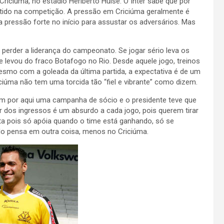
Criciúma, no estádio Heriberto Hülse. O Inter sabe que por
batido na competição. A pressão em Criciúma geralmente é
pressão forte no início para assustar os adversários. Mas
 perder a liderança do campeonato. Se jogar sério leva os
e levou do fraco Botafogo no Rio. Desde aquele jogo, treinos
esmo com a goleada da última partida, a expectativa é de um
iciúma não tem uma torcida tão “fiel e vibrante” como dizem.
am por aqui uma campanha de sócio e o presidente teve que
r dos ingressos é um absurdo a cada jogo, pois querem tirar
ista pois só apóia quando o time está ganhando, só se
do pensa em outra coisa, menos no Criciúma.