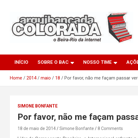
Skip
to
content
O Beira-Rio da Internet
Arquibancada Colorada
INÍCIO
SOBRE O BAC
NOSSO TIME
AÇÕ
Home
2014
maio
18
Por favor, não me façam passar ve
SIMONE BONFANTE
Por favor, não me façam pass
18 de maio de 2014
Simone Bonfante
8 Comments