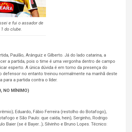
sei e fui o assador de
 1 do clube.
ida, Paulão, Aránguiz e Gilberto. Já do lado catarina, a
ncer a partida, pois o time é uma vergonha dentro de campo
icar esperto. A única dúvida é em torno da presença do
, o defensor no entanto treinou normalmente na manhã deste
ara a partida contra o líder.
, NO MÍNIMO)
mio); Eduardo, Fábio Ferreira (restolho do Botafogo),
otafogo e São Paulo: que caída, hein); Serginho, Rodrigo
o Baier (se é Bayer…); Silvinho e Bruno Lopes. Técnico: