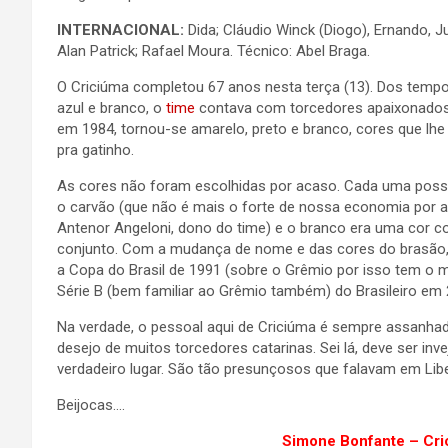
INTERNACIONAL:
Dida; Cláudio Winck (Diogo), Ernando, Ju
Alan Patrick; Rafael Moura. Técnico: Abel Braga.
O Criciúma completou 67 anos nesta terça (13). Dos temp
azul e branco, o
time
contava com torcedores apaixonados
em 1984, tornou-se amarelo, preto e branco, cores que lhe
pra gatinho.
As cores não foram escolhidas por acaso. Cada uma possui 
o carvão (que não é mais o forte de nossa economia por aq
Antenor Angeloni, dono do time) e o branco era uma cor 
conjunto. Com a mudança de nome e das cores do brasão, o 
a Copa do Brasil de 1991 (sobre o Grêmio por isso tem o m
Série B (bem familiar ao Grêmio também) do Brasileiro em
Na verdade, o pessoal aqui de Criciúma é sempre assanhado 
desejo de muitos torcedores catarinas. Sei lá, deve ser in
verdadeiro lugar. São tão presunçosos que falavam em Libe
Beijocas….
Simone Bonfante – C