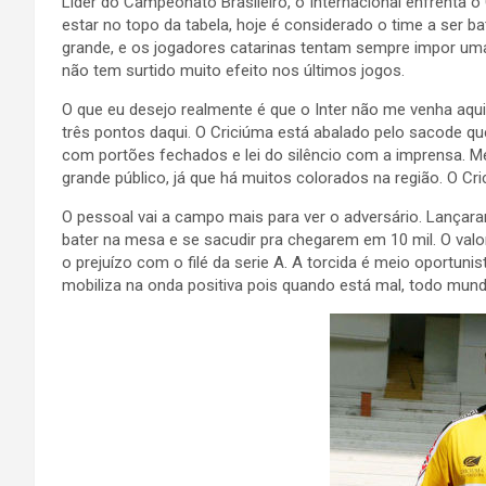
Líder do Campeonato Brasileiro, o Internacional enfrenta o 
estar no topo da tabela, hoje é considerado o time a ser 
grande, e os jogadores catarinas tentam sempre impor uma 
não tem surtido muito efeito nos últimos jogos.
O que eu desejo realmente é que o Inter não me venha aqui
três pontos daqui. O Criciúma está abalado pelo sacode qu
com portões fechados e lei do silêncio com a imprensa. M
grande público, já que há muitos colorados na região. O Cr
O pessoal vai a campo mais para ver o adversário. Lançar
bater na mesa e se sacudir pra chegarem em 10 mil. O valo
o prejuízo com o filé da serie A. A torcida é meio oportun
mobiliza na onda positiva pois quando está mal, todo mun