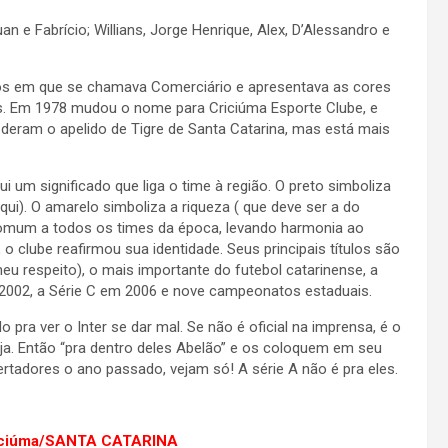
an e Fabrício; Willians, Jorge Henrique, Alex, D’Alessandro e
os em que se chamava Comerciário e apresentava as cores
. Em 1978 mudou o nome para Criciúma Esporte Clube, e
 deram o apelido de Tigre de Santa Catarina, mas está mais
um significado que liga o time à região. O preto simboliza
ui). O amarelo simboliza a riqueza ( que deve ser a do
comum a todos os times da época, levando harmonia ao
clube reafirmou sua identidade. Seus principais títulos são
eu respeito), o mais importante do futebol catarinense, a
 2002, a Série C em 2006 e nove campeonatos estaduais.
pra ver o Inter se dar mal. Se não é oficial na imprensa, é o
veja. Então “pra dentro deles Abelão” e os coloquem em seu
rtadores o ano passado, vejam só! A série A não é pra eles.
riciúma/SANTA CATARINA