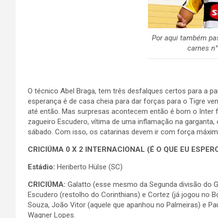
Por aqui também pas
carnes n°
O técnico Abel Braga, tem três desfalques certos para a part
esperança é de casa cheia para dar forças para o Tigre ve
até então. Mas surpresas acontecem então é bom o Inter f
zagueiro Escudero, vítima de uma inflamação na garganta
sábado. Com isso, os catarinas devem ir com força máxima p
CRICIÚMA 0 X 2 INTERNACIONAL (É O QUE EU ESPERO
Estádio:
Heriberto Hülse (SC)
CRICIÚMA:
Galatto (esse mesmo da Segunda divisão do Grê
Escudero (restolho do Corinthians) e Cortez (já jogou no B
Souza, João Vitor (aquele que apanhou no Palmeiras) e Paul
Wagner Lopes.