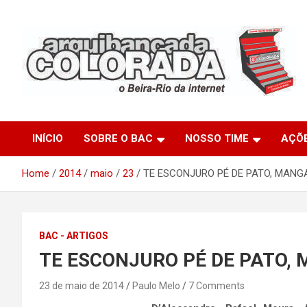
Skip
to
content
O Beira-Rio da Internet
Arquibancada Colorada
INÍCIO
SOBRE O BAC
NOSSO TIME
AÇÕ
Home
2014
maio
23
TE ESCONJURO PÉ DE PATO, MANGA
BAC - ARTIGOS
TE ESCONJURO PÉ DE PATO, 
23 de maio de 2014
Paulo Melo
7 Comments