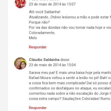
23 de maio de 2014 às 15:07
Alô você Saldanha!
Atualizando…Otávio lesionou a mão e pode estar 
Porque não?
Por via das dúvidas não vou tomar nada hoje e v
Coloradamente,
Melo
Responder
Cláudio Saldanha
disse:
23 de maio de 2014 às 15:04
Sarava meu pai! E mais uma baixa hoje pela manhã:
Rafael Moura voltou a sentir a lesão no pé! Bah!
a coisa fica bem mais complicada! Daí só posso d
confirmados os desfalques no ataque, eu escalari
comentou nada sobre a não escalação do Jorge H
coisa extra campo? Saudações Coloradas! Rumo 
Responder