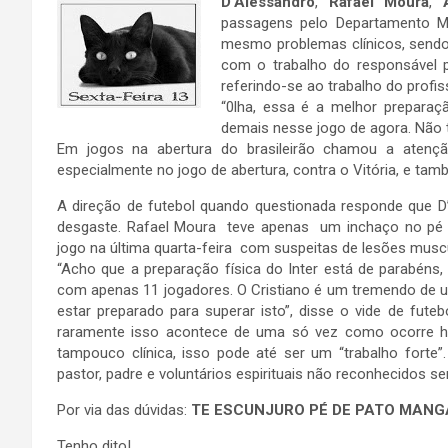
D’Alessandro
,
Rafael Moura
,
passagens pelo Departamento M
mesmo problemas clínicos, sendo 
com o trabalho do responsável p
referindo-se ao trabalho do profis
“0lha, essa é a melhor preparaçã
demais nesse jogo de agora. Não 
Em jogos na abertura do brasileirão chamou a aten
especialmente no jogo de abertura, contra o Vitória, e ta
A direção de futebol quando questionada responde que D
desgaste. Rafael Moura teve apenas um inchaço no pé di
jogo na última quarta-feira com suspeitas de lesões muscu
“Acho que a preparação física do Inter está de parabéns
com apenas 11 jogadores. O Cristiano é um tremendo de um
estar preparado para superar isto”, disse o vide de fute
raramente isso acontece de uma só vez como ocorre hoj
tampouco clínica, isso pode até ser um “trabalho forte”.
pastor, padre e voluntários espirituais não reconhecidos s
Por via das dúvidas:
TE ESCUNJURO PÉ DE PATO MANGA
Tenho dito!