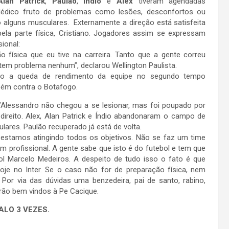
Alan Patrick
,
Paulão
,
Índio
e
Alex
tiveram agendadas
édico fruto de problemas como lesões, desconfortos ou
alguns musculares. Externamente a direção está satisfeita
ela parte física, Cristiano. Jogadores assim se expressam
sional:
o física que eu tive na carreira. Tanto que a gente correu
tem problema nenhum”, declarou Wellington Paulista.
ção a queda de rendimento da equipe no segundo tempo
mbém contra o Botafogo.
’Alessandro não chegou a se lesionar, mas foi poupado por
reito. Alex, Alan Patrick e Índio abandonaram o campo de
lares. Paulão recuperado já está de volta.
, estamos atingindo todos os objetivos. Não se faz um time
 profissional. A gente sabe que isto é do futebol e tem que
bol Marcelo Medeiros. A despeito de tudo isso o fato é que
e no Inter. Se o caso não for de preparação física, nem
 Por via das dúvidas uma benzedeira, pai de santo, rabino,
erão bem vindos à Pe Cacique.
LO 3 VEZES.