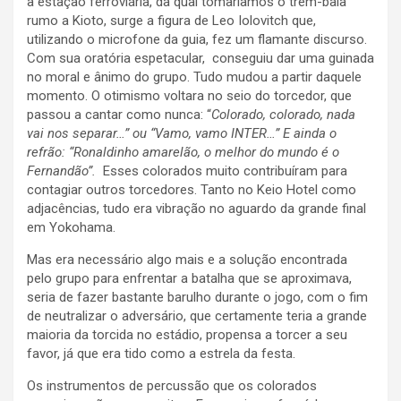
à estação ferroviária, da qual tomaríamos o trem-bala
rumo a Kioto, surge a figura de Leo Iolovitch que,
utilizando o microfone da guia, fez um flamante discurso.
Com sua oratória espetacular, conseguiu dar uma guinada
no moral e ânimo do grupo. Tudo mudou a partir daquele
momento. O otimismo voltara no seio do torcedor, que
passou a cantar como nunca: “
Colorado, colorado, nada
vai nos separar…” ou “Vamo, vamo INTER…” E ainda o
refrão: “Ronaldinho amarelão, o melhor do mundo é o
Fernandão”.
Esses colorados muito contribuíram para
contagiar outros torcedores. Tanto no Keio Hotel como
adjacências, tudo era vibração no aguardo da grande final
em Yokohama.
Mas era necessário algo mais e a solução encontrada
pelo grupo para enfrentar a batalha que se aproximava,
seria de fazer bastante barulho durante o jogo, com o fim
de neutralizar o adversário, que certamente teria a grande
maioria da torcida no estádio, propensa a torcer a seu
favor, já que era tido como a estrela da festa.
Os instrumentos de percussão que os colorados