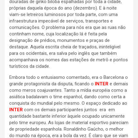
douradas de ginko biloba espalhadas por toda a cidade,
próprias daquela época do ano (dezembro). E à noite
viam-se letreiros luminosos por toda parte, com uma
infraestrutura impecável de serviços, transportes e
comunicações. O problema para nós era que as ruas não
continham nome, cuja localização lá é feita pela
designação de prédios, monumentos e praças de
destaque. Aquela escrita cheia de traçados, ininteligível
para os ocidentais, era salva pelo inglês que também
acompanhava os nomes das estações de metrô e pontos
turísticos da cidade.
Embora todo o entusiasmo comentado, era o Barcelona o
grande protagonista da disputa, ficando o
INTER
e demais
como meros coajuvantes. Tanto a mídia européia como a
asiática badalavam o time espanhol, dando como certa a
conquista do mundial pelo mesmo. O espaço dedicado ao
INTER
com os demais participantes juntos era em
quantidade bastante inferior àquele ocupado unicamente
pelo time europeu. As lojas de material esportivo pareciam
de propriedade espanhola. Ronaldinho Gaúcho, o melhor
do mundo na época, era a bola da vez. É claro que se viam