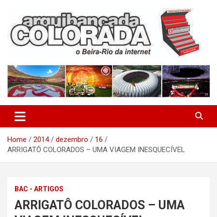
Skip
to
content
O Beira-Rio da Internet
Arquibancada Colorada
Home
2014
dezembro
16
ARRIGATÔ COLORADOS – UMA VIAGEM INESQUECÍVEL
BAC - ARTIGOS
ARRIGATÔ COLORADOS – UMA