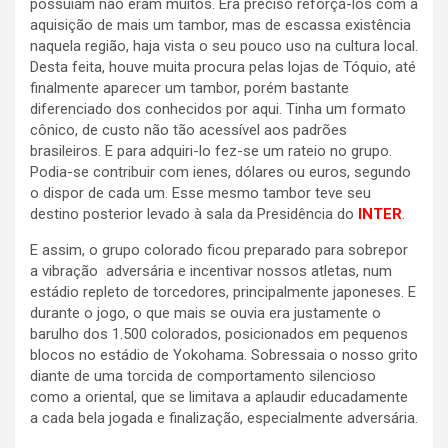
possuiam não eram muitos. Era preciso reforçá-los com a
aquisição de mais um tambor, mas de escassa existência
naquela região, haja vista o seu pouco uso na cultura local.
Desta feita, houve muita procura pelas lojas de Tóquio, até
finalmente aparecer um tambor, porém bastante
diferenciado dos conhecidos por aqui. Tinha um formato
cônico, de custo não tão acessível aos padrões
brasileiros. E para adquiri-lo fez-se um rateio no grupo.
Podia-se contribuir com ienes, dólares ou euros, segundo
o dispor de cada um. Esse mesmo tambor teve seu
destino posterior levado à sala da Presidência do
INTER
.
E assim, o grupo colorado ficou preparado para sobrepor
a vibração adversária e incentivar nossos atletas, num
estádio repleto de torcedores, principalmente japoneses. E
durante o jogo, o que mais se ouvia era justamente o
barulho dos 1.500 colorados, posicionados em pequenos
blocos no estádio de Yokohama. Sobressaia o nosso grito
diante de uma torcida de comportamento silencioso
como a oriental, que se limitava a aplaudir educadamente
a cada bela jogada e finalização, especialmente adversária.