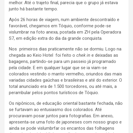
melhor. Até o trajeto final, parecia que o grupo já estava
junto há bastante tempo.
Após 26 horas de viagem, num ambiente descontraído e
favorável, chegamos em Tóquio, conforme pode-se
vislumbrar na foto anexa, postada em ZH pela Operadora
S7, em edição extra do dia da grande conquista.
Nos primeiros dias praticamente não se dormiu. Logo na
chegada ao Keio Hotel foi feito o
chek in
e deixadas as
bagagens, partindo-se para um passeio já programado
pela cidade. E em qualquer lugar que se ia viam-se
colorados vestindo o manto vermelho, oriundos das mais
variadas cidades gaúchas e brasileiras e até do exterior. O
total anunciado era de 1.500 torcedores, ou até mais, a
perambular pelos pontos turísticos de Tóquio.
Os nipônicos, de educação oriental bastante fechada, não
se furtavam ao entusiasmo dos colorados. Até
procuravam posar juntos para fotografias. Em anexo,
apresenta-se uma foto de japoneses com nosso grupo e
ainda se pode vislumbrfar os encantos das folhagens