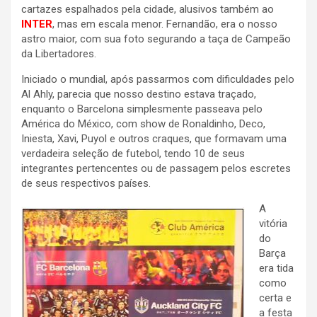
cartazes espalhados pela cidade, alusivos também ao
INTER
, mas em escala menor. Fernandão, era o nosso
astro maior, com sua foto segurando a taça de Campeão
da Libertadores.
Iniciado o mundial, após passarmos com dificuldades pelo
Al Ahly, parecia que nosso destino estava traçado,
enquanto o Barcelona simplesmente passeava pelo
América do México, com show de Ronaldinho, Deco,
Iniesta, Xavi, Puyol e outros craques, que formavam uma
verdadeira seleção de futebol, tendo 10 de seus
integrantes pertencentes ou de passagem pelos escretes
de seus respectivos países.
A
vitória
do
Barça
era tida
como
certa e
a festa