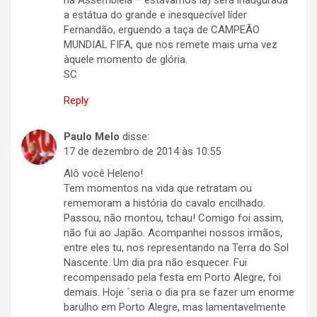
na Assembléia – estávamos lá) será inaugurada
a estátua do grande e inesquecível líder
Fernandão, erguendo a taça de CAMPEÃO
MUNDIAL FIFA, que nos remete mais uma vez
àquele momento de glória.
SC
Reply
Paulo Melo
disse:
17 de dezembro de 2014 às 10:55
Alô você Heleno!
Tem momentos na vida que retratam ou
rememoram a história do cavalo encilhado.
Passou, não montou, tchau! Comigo foi assim,
não fui ao Japão. Acompanhei nossos irmãos,
entre eles tu, nos representando na Terra do Sol
Nascente. Um dia pra não esquecer. Fui
recompensado pela festa em Porto Alegre, foi
demais. Hoje ´seria o dia pra se fazer um enorme
barulho em Porto Alegre, mas lamentavelmente