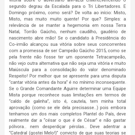
vitória sobre o adversário alvi-azul chileno,vencendo o
segundo degrau da Escalada para o Tri Libertadores. E
Domingo próximo, como será? De volta ao início: Misto,
Misto, mas muito muito quente! Por que? Simples: a
relevância de se manter a hegemonia em nossa Terra
Natal, Torrão Gaúcho, nenhum caudilho, gaudério de
nascimento abre mão! Se o candidato à Presidência do
Co-irmão alcançou sua vitória sobre seus concorrentes
com a promessa de ser Campeão Gaúcho 2015, como se
pela frente não fosse ter um oponente Tetracampeão,
não vejo outra alternativa que não seja uma vitória e muito
Maiúscula para a consolidação do valor denominado
Respeito! Por melhor que se apresente para uma disputa
“cantar vitória antes da hora” é no mínimo inconsequente.
Se o Grande Comandante Aguirre determinar uma Equipe
Mista porque reconhece suas limitações em termos de
“caldo de galinha”, isto é, cautela, tem minha total
aprovação (como se ele dela precisasse…) pois embora
tenhamos um dos mais completos Plantel do País, deve
realmente dar a “césar o que é de César” e não gastar
pólvora… nem desperdiçar pérolas… Deve adentrar a
“Catedral (gostei Melo!)” convicto de que suas teorias se