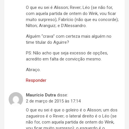
O que eu sei é Alisson; Rever; Léo (se não for,
com aquela partida de ontem do Wink, vou ficar
muito surpreso); Fabrício (não que eu concorde);
Nilton; Aranguiz; e D’Alessandro.
Alguém “crava” com certeza mais alguém no
time titular do Aguirre?
PS: Não acho que seja excesso de opções,
acredito em falta de convicção mesmo.
Abraço.
Responder
Maurício Dutra
disse:
2 de março de 2015 às 17:14
O que eu sei é que o goleiro é o Alisson; um dos
zagueiros é o Rever; o lateral direito é o Léo (se
não for, com aquela partida de ontem do Wink,
vou ficar muito surpreso); o esquerdo é o