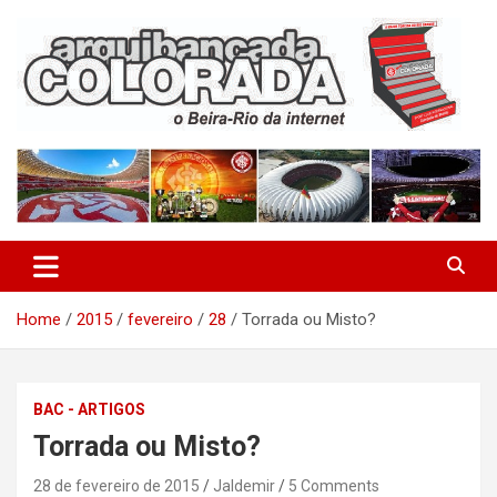
Skip
to
content
O Beira-Rio da Internet
Arquibancada Colorada
Home
2015
fevereiro
28
Torrada ou Misto?
BAC - ARTIGOS
Torrada ou Misto?
28 de fevereiro de 2015
Jaldemir
5 Comments