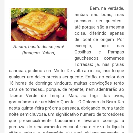
Bem, na verdade,
ambas são boas, mas
precisam ser quentes…
até porque são a mesma
coisa, diferindo apenas
de local de origem. Por
exemplo, aqui nas
Assim, bonito desse jeito!
Coxilhas e Pampas
(Imagem: Yahoo)
gauchescos, comemos
Torradas; já, nas praias
cariocas, pedimos um Misto. De volta ao início, insisto que
qualquer um deles precisa ser quente. Então, no calor das
16 horas de domingo vindouro, muitas convicções terão
cara de torradas… porque, de repente, nem adentrarão ao
Tapete Verde do Templo. Mas, ao frigir dos ovos,
gostaríamos de um Misto Quente… O Colosso da Beira-Rio
nesta quinta-feira próxima passada, abrigando numa tarde
noite semichuvosa, um significativo número de torcedores
que presencialmente buscaram e levaram consigo a
primazia do renascimento escarlate na certeza da líquida