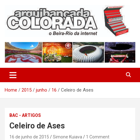
Skip
to
content
O Beira-Rio da Internet
Arquibancada Colorada
Home
2015
junho
16
Celeiro de Ases
BAC - ARTIGOS
Celeiro de Ases
16 de junho de 2015
Simone Kuiava
1 Comment