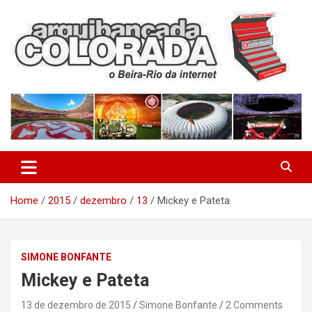
Skip
to
content
O Beira-Rio da Internet
Arquibancada Colorada
Home
2015
dezembro
13
Mickey e Pateta
SIMONE BONFANTE
Mickey e Pateta
13 de dezembro de 2015
Simone Bonfante
2 Comments