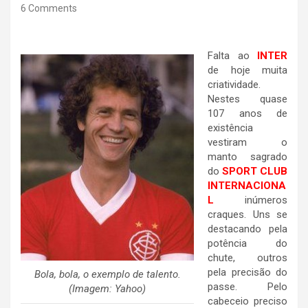
6 Comments
Falta ao
INTER
de hoje muita
criatividade.
Nestes quase
107 anos de
existência
vestiram o
manto sagrado
do
SPORT CLUB
INTERNACIONA
L
inúmeros
craques. Uns se
destacando pela
potência do
chute, outros
pela precisão do
Bola, bola, o exemplo de talento.
passe. Pelo
(Imagem: Yahoo)
cabeceio preciso