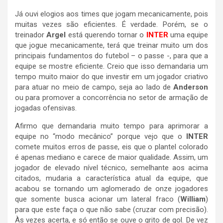
Já ouvi elogios aos times que jogam mecanicamente, pois
muitas vezes são eficientes. É verdade. Porém, se o
treinador
Argel
está querendo tornar o
INTER
uma equipe
que jogue mecanicamente, terá que treinar muito um dos
principais fundamentos do futebol – o passe -, para que a
equipe se mostre eficiente. Creio que isso demandaria um
tempo muito maior do que investir em um jogador criativo
para atuar no meio de campo, seja ao lado de
Anderson
ou para promover a concorrência no setor de armação de
jogadas ofensivas.
Afirmo que demandaria muito tempo para aprimorar a
equipe no “modo mecânico” porque vejo que o
INTER
comete muitos erros de passe, eis que o plantel colorado
é apenas mediano e carece de maior qualidade. Assim, um
jogador de elevado nível técnico, semelhante aos acima
citados, mudaria a característica atual da equipe, que
acabou se tornando um aglomerado de onze jogadores
que somente busca acionar um lateral fraco (
William
)
para que este faça o que não sabe (cruzar com precisão).
Às vezes acerta, e só então se ouve o grito de gol. De vez