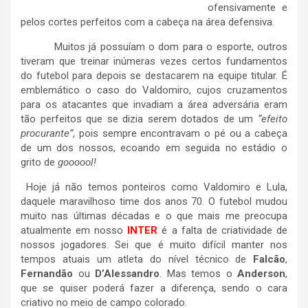
ofensivamente e
pelos cortes perfeitos com a cabeça na área defensiva.
Muitos já possuíam o dom para o esporte, outros
tiveram que treinar inúmeras vezes certos fundamentos
do futebol para depois se destacarem na equipe titular. É
emblemático o caso do Valdomiro, cujos cruzamentos
para os atacantes que invadiam a área adversária eram
tão perfeitos que se dizia serem dotados de um
“efeito
procurante”
, pois sempre encontravam o pé ou a cabeça
de um dos nossos, ecoando em seguida no estádio o
grito de
goooool!
Hoje já não temos ponteiros como Valdomiro e Lula,
daquele maravilhoso time dos anos 70. O futebol mudou
muito nas últimas décadas e o que mais me preocupa
atualmente em nosso
INTER
é a falta de criatividade de
nossos jogadores. Sei que é muito difícil manter nos
tempos atuais um atleta do nível técnico de
Falcão
,
Fernandão
ou
D’Alessandro
. Mas temos o
Anderson
,
que se quiser poderá fazer a diferença, sendo o cara
criativo no meio de campo colorado.