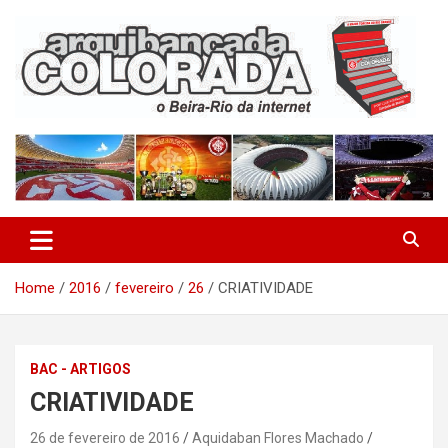
Skip
to
content
O Beira-Rio da Internet
Arquibancada Colorada
Home
2016
fevereiro
26
CRIATIVIDADE
BAC - ARTIGOS
CRIATIVIDADE
26 de fevereiro de 2016
Aquidaban Flores Machado