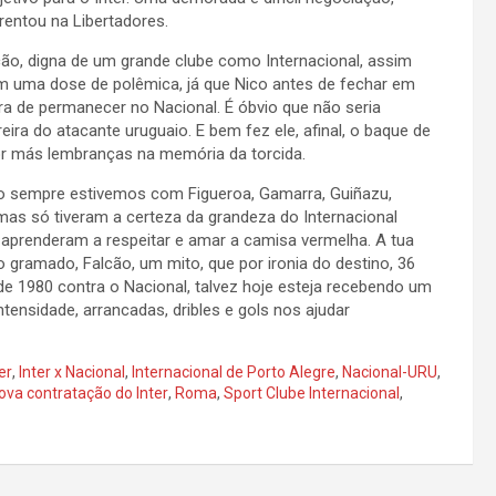
rentou na Libertadores.
ção, digna de um grande clube como Internacional, assim
m uma dose de polêmica, já que Nico antes de fechar em
era de permanecer no Nacional. É óbvio que não seria
ira do atacante uruguaio. E bem fez ele, afinal, o baque de
por más lembranças na memória da torcida.
o sempre estivemos com Figueroa, Gamarra, Guiñazu,
mas só tiveram a certeza da grandeza do Internacional
 aprenderam a respeitar e amar a camisa vermelha. A tua
o gramado, Falcão, um mito, que por ironia do destino, 36
de 1980 contra o Nacional, talvez hoje esteja recebendo um
ensidade, arrancadas, dribles e gols nos ajudar
er
,
Inter x Nacional
,
Internacional de Porto Alegre
,
Nacional-URU
,
ova contratação do Inter
,
Roma
,
Sport Clube Internacional
,