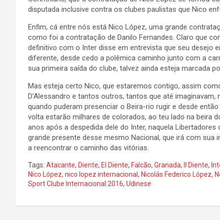
disputada inclusive contra os clubes paulistas que Nico enf
Enfim, cá entre nós está Nico López, uma grande contrata
como foi a contratação de Danilo Fernandes. Claro que co
definitivo com o Inter disse em entrevista que seu desejo 
diferente, desde cedo a polêmica caminho junto com a carre
sua primeira saída do clube, talvez ainda esteja marcada 
Mas esteja certo Nico, que estaremos contigo, assim com
D’Alessandro e tantos outros, tantos que até imaginavam, 
quando puderam presenciar o Beira-rio rugir e desde então
volta estarão milhares de colorados, ao teu lado na beira d
anos após a despedida dele do Inter, naquela Libertadores 
grande presente desse mesmo Nacional, que irá com sua int
a reencontrar o caminho das vitórias.
Tags:
Atacante
,
Diente
,
El Diente
,
Falcão
,
Granada
,
Il Diente
,
Int
Nico López
,
nico lopez internacional
,
Nicolás Federico López
,
N
Sport Clube Internacional 2016
,
Udinese