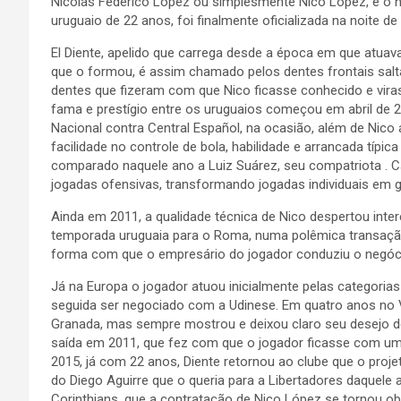
Nicolás Federico López ou simplesmente Nico López, é o 
uruguaio de 22 anos, foi finalmente oficializada na noite de
El Diente, apelido que carrega desde a época em que atuav
que o formou, é assim chamado pelos dentes frontais sal
dentes que fizeram com que Nico ficasse conhecido e vira
fama e prestígio entre os uruguaios começou em abril de 
Nacional contra Central Español, na ocasião, além de Nico
facilidade no controle de bola, habilidade e arrancada típi
comparado naquele ano a Luiz Suárez, seu compatriota . Ca
jogadas ofensivas, transformando jogadas individuais em 
Ainda em 2011, a qualidade técnica de Nico despertou intere
temporada uruguaia para o Roma, numa polêmica transação
forma com que o empresário do jogador conduziu o negóc
Já na Europa o jogador atuou inicialmente pelas categoria
seguida ser negociado com a Udinese. Em quatro anos no 
Granada, mas sempre mostrou e deixou claro seu desejo de
saída em 2011, que fez com que o jogador ficasse com um
2015, já com 22 anos, Diente retornou ao clube que o projet
do Diego Aguirre que o queria para a Libertadores daquele
Corinthians, que a contratação de Nico López se tornou obj