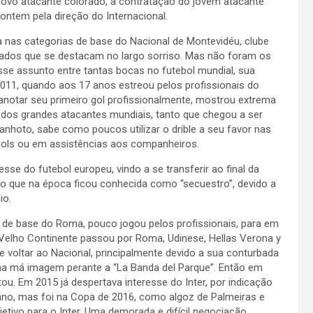
novo atacante colorado, a contratação do jovem atacante
 ontem pela direção do Internacional.
a nas categorias de base do Nacional de Montevidéu, clube
tados que se destacam no largo sorriso. Mas não foram os
sse assunto entre tantas bocas no futebol mundial, sua
2011, quando aos 17 anos estreou pelos profissionais do
 anotar seu primeiro gol profissionalmente, mostrou extrema
ca dos grandes atacantes mundiais, tanto que chegou a ser
nhoto, sabe como poucos utilizar o drible a seu favor nas
gols ou em assistências aos companheiros.
sse do futebol europeu, vindo a se transferir ao final da
 que na época ficou conhecida como “secuestro”, devido a
io.
s de base do Roma, pouco jogou pelos profissionais, para em
Velho Continente passou por Roma, Udinese, Hellas Verona y
 voltar ao Nacional, principalmente devido a sua conturbada
a má imagem perante a “La Banda del Parque”. Então em
ou. Em 2015 já despertava interesse do Inter, por indicação
 ano, mas foi na Copa de 2016, como algoz de Palmeiras e
etivo para o Inter. Uma demorada e difícil negociação,