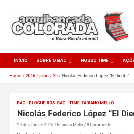
Skip
to
content
O Beira-Rio da Internet
Arquibancada Colorada
INÍCIO
SOBRE O BAC
NOSSO TIME
AÇÕ
Home
2016
julho
20
Nicolás Federico López “El Diente”
BAC - BLOGUEIROS
BAC - TIME
FABIANO MELLO
Nicolás Federico López “El Die
20 de julho de 2016
Fabiano Mello
8 Comments