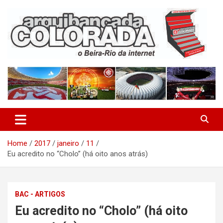
Skip
to
content
O Beira-Rio da Internet
Arquibancada Colorada
Home
2017
janeiro
11
Eu acredito no “Cholo” (há oito anos atrás)
BAC - ARTIGOS
Eu acredito no “Cholo” (há oito