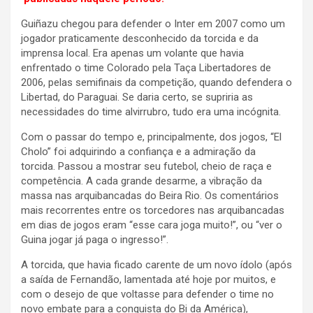
Guiñazu chegou para defender o Inter em 2007 como um
jogador praticamente desconhecido da torcida e da
imprensa local. Era apenas um volante que havia
enfrentado o time Colorado pela Taça Libertadores de
2006, pelas semifinais da competição, quando defendera o
Libertad, do Paraguai. Se daria certo, se supriria as
necessidades do time alvirrubro, tudo era uma incógnita.
Com o passar do tempo e, principalmente, dos jogos, “El
Cholo” foi adquirindo a confiança e a admiração da
torcida. Passou a mostrar seu futebol, cheio de raça e
competência. A cada grande desarme, a vibração da
massa nas arquibancadas do Beira Rio. Os comentários
mais recorrentes entre os torcedores nas arquibancadas
em dias de jogos eram “esse cara joga muito!”, ou “ver o
Guina jogar já paga o ingresso!”.
A torcida, que havia ficado carente de um novo ídolo (após
a saída de Fernandão, lamentada até hoje por muitos, e
com o desejo de que voltasse para defender o time no
novo embate para a conquista do Bi da América),