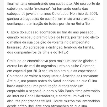
finalmente ia encontrando seu substituto. Até seu corte de
cabelo, no estilo “moicano”, foi tomando conta das
cabeças de jovens meninos Colorados. No início de 2009,
ganhou a braçadeira de capitão, em mais uma prova da
confiança e admiração de todos por ele no Beira Rio.
O ápice do sucesso aconteceu no fim do ano passado,
quando recebeu o prêmio Bola de Prata, por ter sido eleito
o melhor da sua posição de volante no campeonato
brasileiro. Ao agradecer a distinção, lembrou da família,
dos companheiros de time e do INTER.
Ora, tudo se encaminhava para mais um ano de glórias e
eterna lua-de-mel do argentino junto ao clube Colorado,
em especial por 2010 ser um ano em que as esperanças
Coloradas de voltar a conquistar a América se renovaram.
Até que, um pouco antes do Natal, noticiou-se que Guina
havia assinado uma procuração autorizando um
empresário a negociá-lo com o São Paulo, time adversário
do Inter na Copa Libertadores, e sempre um rival em
disputas por grandes títulos. Houve muitos mal entendidos
desde então, inclusive com afirmações de que sua