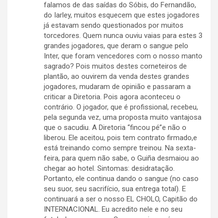
falamos de das saídas do Sóbis, do Fernandão,
do Iarley, muitos esquecem que estes jogadores
já estavam sendo questionados por muitos
torcedores. Quem nunca ouviu vaias para estes 3
grandes jogadores, que deram o sangue pelo
Inter, que foram vencedores com o nosso manto
sagrado? Pois muitos destes corneteiros de
plantão, ao ouvirem da venda destes grandes
jogadores, mudaram de opinião e passaram a
criticar a Diretoria. Pois agora aconteceu o
contrário. O jogador, que é profissional, recebeu,
pela segunda vez, uma proposta muito vantajosa
que o sacudiu. A Diretoria “fincou pé”e não o
liberou. Ele aceitou, pois tem contrato firmado,e
está treinando como sempre treinou. Na sexta-
feira, para quem não sabe, o Guiña desmaiou ao
chegar ao hotel. Sintomas: desidratação.
Portanto, ele continua dando o sangue (no caso
seu suor, seu sacrifício, sua entrega total). E
continuará a ser o nosso EL CHOLO, Capitão do
INTERNACIONAL. Eu acredito nele e no seu