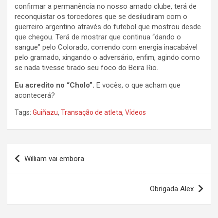
confirmar a permanência no nosso amado clube, terá de
reconquistar os torcedores que se desiludiram com o
guerreiro argentino através do futebol que mostrou desde
que chegou. Terá de mostrar que continua “dando o
sangue” pelo Colorado, correndo com energia inacabável
pelo gramado, xingando o adversário, enfim, agindo como
se nada tivesse tirado seu foco do Beira Rio.
Eu acredito no “Cholo”.
E vocês, o que acham que
acontecerá?
Tags:
Guiñazu
,
Transação de atleta
,
Vídeos
Navegação
William vai embora
de
Post
Obrigada Alex