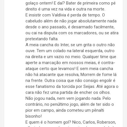
golaço ontem! E daí? Bater de primeira como pé
direito é uma vez na vida e outra na morte.
E insistir com Valdívia é perda de tempo. O
cabeludo além de não jogar absolutamente nada
desde o ano passado, é desarmado facilmente,
ou cai na disputa com os marcadores, ou se atira
pretextando falta.
A meia cancha do Inter, se um grita o outro não
ouve. Tem um colado na lateral esquerda, outro
na direita e um vazio no meio. Qualquer time que
aperte a marcação em nossos meias, é contra-
ataque certo que levamos! E sem meia cancha
não há atacante que resolva, Morrem de fome lá
na frente. Outra coisa que não consigo engolir é
esse fanatismo da torcida por Seijas. Até agora o
cara não fez uma partida de encher os olhos.
Não jogou nada, nem vem jogando nada. Pelo
contrário, no penúltimo jogo, além de ter sido o
pior em campo, ainda cometeu um pênalti
bisonho!
E quem é o homem gol? Nico, Carlos, Roberson,