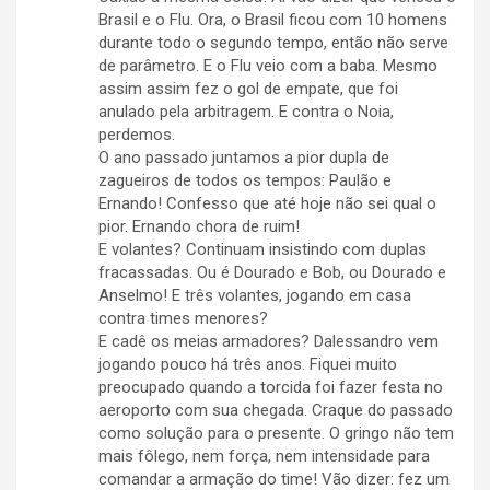
Brasil e o Flu. Ora, o Brasil ficou com 10 homens
durante todo o segundo tempo, então não serve
de parâmetro. E o Flu veio com a baba. Mesmo
assim assim fez o gol de empate, que foi
anulado pela arbitragem. E contra o Noia,
perdemos.
O ano passado juntamos a pior dupla de
zagueiros de todos os tempos: Paulão e
Ernando! Confesso que até hoje não sei qual o
pior. Ernando chora de ruim!
E volantes? Continuam insistindo com duplas
fracassadas. Ou é Dourado e Bob, ou Dourado e
Anselmo! E três volantes, jogando em casa
contra times menores?
E cadê os meias armadores? Dalessandro vem
jogando pouco há três anos. Fiquei muito
preocupado quando a torcida foi fazer festa no
aeroporto com sua chegada. Craque do passado
como solução para o presente. O gringo não tem
mais fôlego, nem força, nem intensidade para
comandar a armação do time! Vão dizer: fez um