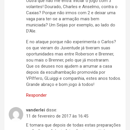
Outra que não me entra: iniciar o jogo com 3
volantes! Dourado, Charles e Anselmo, contra o
Caxias? Porque não irmos com 2 e deixar uma
vaga para ter-se a armação mais bem
municiada? Um Seijas por exemplo, ao lado do
D’Ale.
E no ataque porque não experimenta o Carlos?
os que vieram do Juventude já tiveram suas
oportunidades mas entre Roberson e Brenner,
sou mais o Brenner, pelo que já mostraram.
Que os deuses nos ajudem a arrumar a casa
depois da esculhambação promovida por
VPíffero, GLuiggi e companhia, estes anos todos.
Grande abraço e bom jogo à todos!
Responder
vanderlei
disse:
11 de fevereiro de 2017 às 16:45
E tomara que depois de todas estas preparações