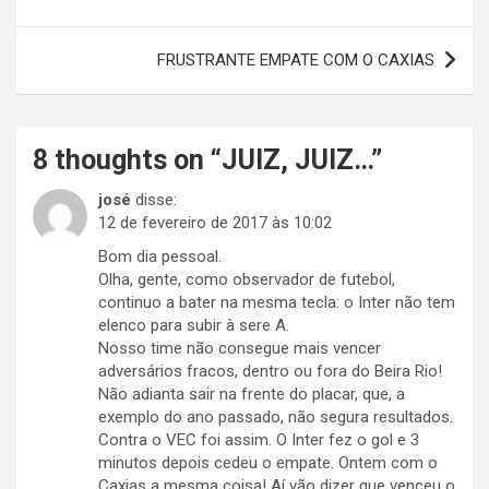
de
Post
FRUSTRANTE EMPATE COM O CAXIAS
8 thoughts on “
JUIZ, JUIZ…
”
josé
disse:
12 de fevereiro de 2017 às 10:02
Bom dia pessoal.
Olha, gente, como observador de futebol,
continuo a bater na mesma tecla: o Inter não tem
elenco para subir à sere A.
Nosso time não consegue mais vencer
adversários fracos, dentro ou fora do Beira Rio!
Não adianta sair na frente do placar, que, a
exemplo do ano passado, não segura resultados.
Contra o VEC foi assim. O Inter fez o gol e 3
minutos depois cedeu o empate. Ontem com o
Caxias a mesma coisa! Aí vão dizer que venceu o