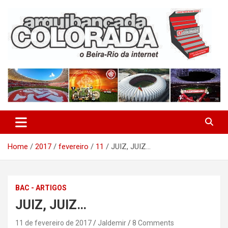
Skip
to
content
O Beira-Rio da Internet
Arquibancada Colorada
Home
2017
fevereiro
11
JUIZ, JUIZ…
BAC - ARTIGOS
JUIZ, JUIZ…
11 de fevereiro de 2017
Jaldemir
8 Comments