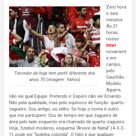
Zero hora
e seis
minutos.
Às 21
horas
nosso
Inter
novament
e em
campo,
pelo
Torcedor de hoje tem perfil diferente dos
Gauchão.
anos 70 (imagem: Yahoo)
Modelo
Aguirre,
não sei qual Equipe. Pretendo ir. Espero não ver Ernando.
Não pela qualidade, mas pelo equívoco de função: quarto-
zagueiro. Sou antigo, ou velho. Se hoje o nome é outro
que me participem. Sou do tempo em que zagueiro de
área pelo lado esquerdo era chamado de quarto-zagueiro.
Hoje, futebol moderno, esquema “Árvore de Natal” (4-3-2-
1), pode ser “bolinha colorida”. O fato é que qualquer