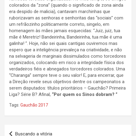
colorados da “zona” (quando o significado de zona ainda
era despido de malicia), cantavam marchinhas que
ruborizavam as senhoras e senhoritas das “sociais” com
um refrãozinho politicamente correto, singelo, em
homenagem às mães jamais esquecidas: “Juiz, juiz, tua
mãe é Meretriz! Bandeirinha, Bandeirinha, tua mãe é uma
galinha! ”. Hoje, não sei quais cantigas ouviremos mas
espero que a inteligência prevaleça na criatividade, e não
na selvageria de marginais dissimulados como torcedores
organizados, colocando em risco a integridade física dos
verdadeiros fiéis e abnegados torcedores colorados. Uma
“Charanga” sempre teve o seu valor! E, para encerrar, que
a Direção revele seus objetivos dentre os campeonatos a
serem disputados: títulos prioritários – Gauchão? Primeira
Liga? Série B? Afinal,
“Por quem os Sinos dobram? ”
Tags:
Gauchão 2017
Navegação
Buscando a vitória