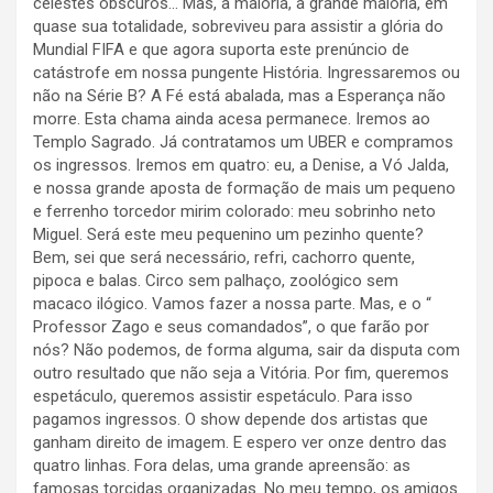
celestes obscuros… Mas, a maioria, a grande maioria, em
quase sua totalidade, sobreviveu para assistir a glória do
Mundial FIFA e que agora suporta este prenúncio de
catástrofe em nossa pungente História. Ingressaremos ou
não na Série B? A Fé está abalada, mas a Esperança não
morre. Esta chama ainda acesa permanece. Iremos ao
Templo Sagrado. Já contratamos um UBER e compramos
os ingressos. Iremos em quatro: eu, a Denise, a Vó Jalda,
e nossa grande aposta de formação de mais um pequeno
e ferrenho torcedor mirim colorado: meu sobrinho neto
Miguel. Será este meu pequenino um pezinho quente?
Bem, sei que será necessário, refri, cachorro quente,
pipoca e balas. Circo sem palhaço, zoológico sem
macaco ilógico. Vamos fazer a nossa parte. Mas, e o “
Professor Zago e seus comandados”, o que farão por
nós? Não podemos, de forma alguma, sair da disputa com
outro resultado que não seja a Vitória. Por fim, queremos
espetáculo, queremos assistir espetáculo. Para isso
pagamos ingressos. O show depende dos artistas que
ganham direito de imagem. E espero ver onze dentro das
quatro linhas. Fora delas, uma grande apreensão: as
famosas torcidas organizadas. No meu tempo, os amigos