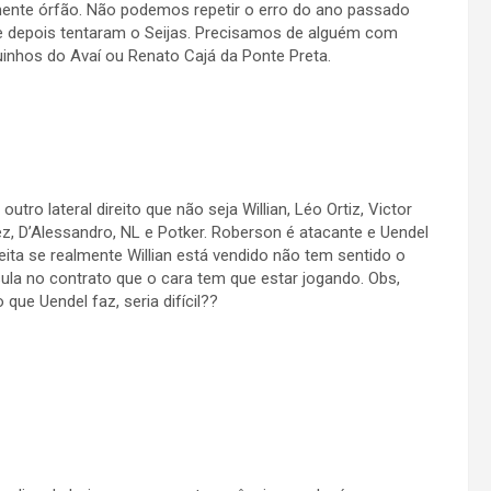
amente órfão. Não podemos repetir o erro do ano passado
e depois tentaram o Seijas. Precisamos de alguém com
uinhos do Avaí ou Renato Cajá da Ponte Preta.
utro lateral direito que não seja Willian, Léo Ortiz, Victor
rez, D’Alessandro, NL e Potker. Roberson é atacante e Uendel
ireita se realmente Willian está vendido não tem sentido o
sula no contrato que o cara tem que estar jogando. Obs,
que Uendel faz, seria difícil??