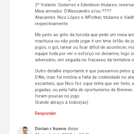
2º Volante: Gutierrez e Edenílson titulares, reserv
Meia armador: D’Alessandro e/ou ????
Atacantes: Nico López e WPotker, titulares e Valdí
respectivamente.
Me junto ao grito da torcida que pede um meia ar
machuca ou não pode jogar é um time órfão de jo
jogos, o gol, rarear ou ficar difícil de acontece
equipe toda por ver o esforço no desarme, logo 
adversário, em seguida no fracasso da tentativa o
Outro detalhe importante é que passamos pelos
D’Ale, mas foi notória a falta de criatividade no 
escanteio, que Nico fez oque tinha que ser feito, 
jogadas, ou pela falta de oportunismo de Brenner
foram poucas no jogo.
Grande abraço à todos(as)
Responder
Dorian r bueno
disse: