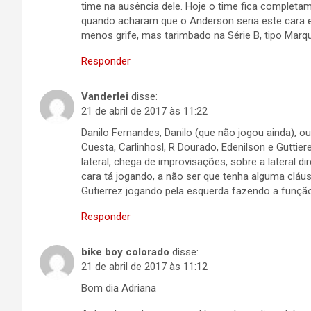
time na ausência dele. Hoje o time fica complet
quando acharam que o Anderson seria este cara 
menos grife, mas tarimbado na Série B, tipo Marq
Responder
Vanderlei
disse:
21 de abril de 2017 às 11:22
Danilo Fernandes, Danilo (que não jogou ainda), ou o
Cuesta, Carlinhosl, R Dourado, Edenilson e Guttie
lateral, chega de improvisações, sobre a lateral d
cara tá jogando, a não ser que tenha alguma cláu
Gutierrez jogando pela esquerda fazendo a função 
Responder
bike boy colorado
disse:
21 de abril de 2017 às 11:12
Bom dia Adriana