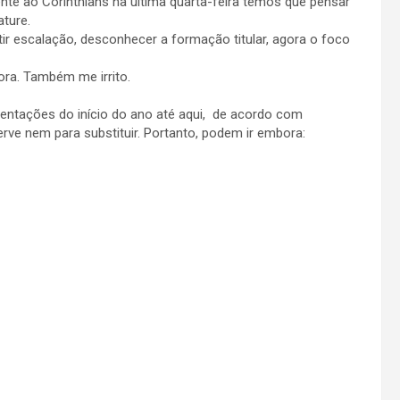
ente ao Corinthians na última quarta-feira temos que pensar
ture.
r escalação, desconhecer a formação titular, agora o foco
ora. Também me irrito.
esentações do início do ano até aqui, de acordo com
ve nem para substituir. Portanto, podem ir embora: