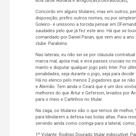
Boa tarde Adriana e amigos(as)colorados(as),
Concordo em alguns titulares, mas em outros, pen
disposição, prefiro outros nomes, ou por simple
Goleiro- é uníssono a torcida pensar em DFernand
saudades pelo que já fez este ano. Há que se louv
comandado por Daniel Pavan, que vem ano a ano s
clube. Parabéns.
Nas laterais, eu não sei se por cláusula contratu
marca mal, apóia mal, e erra passes cruciais no me
manto e disputar qualquer jogo pelo Inter. Por últ
penalidades, seja durante o jogo, seja para decidir
Há no elenco pelo menos 2 jogadores que se nã
e Alemão. Tem ainda o Ceará que é um dos vovôs 
melhores do que Artur e Geferson, levados por Ar
para o meio e Carlinhos no titular.
Na zaga, os titulares são o que temos de melhor,
para blindarem a defesa nas bolas altas. Para reser
servindo ainda como coringa para a lateral, como j
1º Volante: Rodrigo Dourado titular indiscutível. Pa