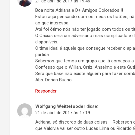
21 de abril de 2017 às 19:46
Boa noite Adriana e D+ Amigos Colorados!!!
Estou aqui pensando com os meus os botões, não
ao que interessa.
Até foi ótimo nós não ter jogado com todos os t
O Caxias será um adversário mais complicado e d
disponíveis.
O time ideal é aquele que consegue receber o apla
partida.
Sabemos que temos um grupo que já começou a dar 
Confesso que o Willian, Ortiz, Anselmo e este Gut
Será que base não existe alguém para fazer somb
Abs. Dorian Bueno
Responder
Wolfgang Weittefooder
disse:
21 de abril de 2017 às 17:19
Adriana, só discordo de duas coisas – Roberson c
que Valdivia vai ser outro Lucas Lima ou Ricardo