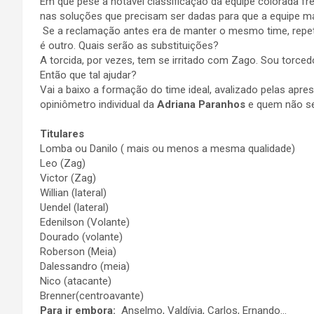
Em que pese a notável classificação da equipe colorada fr
nas soluções que precisam ser dadas para que a equipe ma
Se a reclamação antes era de manter o mesmo time, repeti
é outro. Quais serão as substituições?
A torcida, por vezes, tem se irritado com Zago. Sou torced
Então que tal ajudar?
Vai a baixo a formação do time ideal, avalizado pelas apr
opiniômetro individual da
Adriana Paranhos
e quem não ser
Titulares
Lomba ou Danilo ( mais ou menos a mesma qualidade)
Leo (Zag)
Victor (Zag)
Willian (lateral)
Uendel (lateral)
Edenilson (Volante)
Dourado (volante)
Roberson (Meia)
Dalessandro (meia)
Nico (atacante)
Brenner(centroavante)
Para ir embora:
Anselmo, Valdívia, Carlos, Ernando…