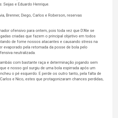
as: Seijas e Eduardo Henrique.
via, Brenner, Diego, Carlos e Roberson, reservas
mador ofensivo para ontem, pois toda vez que D’Ale se
gadas criadas que fazem o principal objetivo em todos
r, matando de fome nossos atacantes e causando stress na
ser evaporado pela retomada da posse de bola pelo
fensiva neutralizada.
 gambás com bastante raça e determinação jogando sem
ataque e nosso gol surgiu de uma bola espirrada após um
encheu o pé esquerdo. E perde os outro tanto, pela falta de
, Carlos e Nico, estes que protagonizaram chances perdidas,