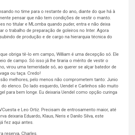
sando no time para o restante do ano, diante do que há à
smente pensar que não tem condições de vestir o manto.
es no titular e MLomba quando puder, entra e não deixa
ar o trabalho de preparação de goleiros no Inter. Agora
ubindo de produção e de cargo na hierarquia técnica do
al que obriga tê-lo em campo, William é uma decepção só. Ele
io de campo. Só isso já lhe tiraria o mérito de vestir o
imo, virou uma temeridade só, ao querer se alçar batedor de
 vaga ou taça. Credo!
o são melhores, pelo menos não comprometem tanto: Junio
do elenco. Do lado esquerdo, Uendel e Carlinhos são muito
gel para bem longe. Eu deixaria Uendel como opção curinga
 VCuesta e Leo Ortiz. Precisam de entrosamento maior, até
va deixaria Eduardo, Klaus, Neris e Danilo Silva, este
á fez aqui antes.
ra reserva, Charles.