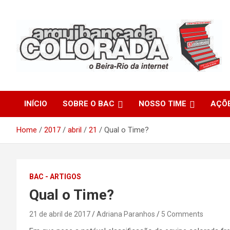
Skip
to
content
O Beira-Rio da Internet
Arquibancada Colorada
INÍCIO
SOBRE O BAC
NOSSO TIME
AÇÕ
Home
2017
abril
21
Qual o Time?
BAC - ARTIGOS
Qual o Time?
21 de abril de 2017
Adriana Paranhos
5 Comments