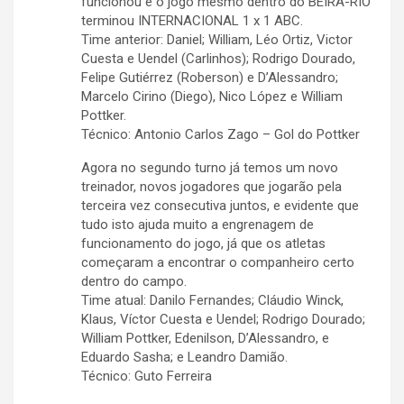
funcionou e o jogo mesmo dentro do BEIRA-RIO
terminou INTERNACIONAL 1 x 1 ABC.
Time anterior: Daniel; William, Léo Ortiz, Victor
Cuesta e Uendel (Carlinhos); Rodrigo Dourado,
Felipe Gutiérrez (Roberson) e D’Alessandro;
Marcelo Cirino (Diego), Nico López e William
Pottker.
Técnico: Antonio Carlos Zago – Gol do Pottker
Agora no segundo turno já temos um novo
treinador, novos jogadores que jogarão pela
terceira vez consecutiva juntos, e evidente que
tudo isto ajuda muito a engrenagem de
funcionamento do jogo, já que os atletas
começaram a encontrar o companheiro certo
dentro do campo.
Time atual: Danilo Fernandes; Cláudio Winck,
Klaus, Víctor Cuesta e Uendel; Rodrigo Dourado;
William Pottker, Edenilson, D’Alessandro, e
Eduardo Sasha; e Leandro Damião.
Técnico: Guto Ferreira