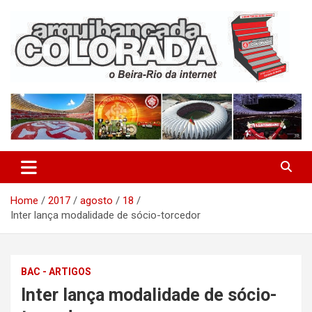
Skip
to
content
O Beira-Rio da Internet
Arquibancada Colorada
Home
2017
agosto
18
Inter lança modalidade de sócio-torcedor
BAC - ARTIGOS
Inter lança modalidade de sócio-