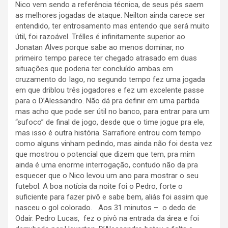
Nico vem sendo a referência técnica, de seus pés saem
as melhores jogadas de ataque. Neilton ainda carece ser
entendido, ter entrosamento mas entendo que será muito
útil, foi razoável. Trélles é infinitamente superior ao
Jonatan Alves porque sabe ao menos dominar, no
primeiro tempo parece ter chegado atrasado em duas
situações que poderia ter concluído ambas em
cruzamento do Iago, no segundo tempo fez uma jogada
em que driblou três jogadores e fez um excelente passe
para o D’Alessandro. Não dá pra definir em uma partida
mas acho que pode ser útil no banco, para entrar para um
“sufoco” de final de jogo, desde que o time jogue pra ele,
mas isso é outra história. Sarrafiore entrou com tempo
como alguns vinham pedindo, mas ainda não foi desta vez
que mostrou o potencial que dizem que tem, pra mim
ainda é uma enorme interrogação, contudo não da pra
esquecer que o Nico levou um ano para mostrar o seu
futebol. A boa notícia da noite foi o Pedro, forte o
suficiente para fazer pivô e sabe bem, aliás foi assim que
nasceu o gol colorado. Aos 31 minutos – o dedo de
Odair. Pedro Lucas, fez o pivô na entrada da área e foi