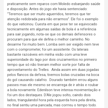
praticamente sem reparos com Moledo esbanjando saúde
e disposição. Antes do jogo ele havia sentenciado:
“Teremos que ser muito aguerridos, teremos que ter
atenção redobrada para não errarmos”. Ele foi o exemplo
do que vaticinou. Cuesta em que pese ter se equivocado
tecnicamente em algumas saídas de bola é a referência
para sair jogando, nota-se que os demais defensores o
procuram para que ele defina o melhor caminho. No
desarme foi muito bem. Lomba sem ser exigido nem teve
com o comprometer, foi um assistente. Os laterais
bastante razoáveis em minha visão com uma leve
superioridade do Iago por dois cruzamentos no primeiro
tempo que só não tiveram melhor sorte por falta de
aproveitamento do Trelles. Ainda assim em duas jogadas
pelos flancos da defesa, tivemos bolas cruzadas na boca
do gol causando calafrio. Dourado também errou alguns
passes mas ele mesmo se encarrega de ir atrás e roubar
a bola novamente. Edenilson teve intensa movimentação e
foi um dos destaques. D’Ale jogou solto, caindo dois
lados, triangulandol hora pela esquerda hora pela direita,
no final sentiu uma pancada, mas corrreu o tempo todo.