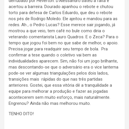
derrubado por Heverton. D’Alessandro bateu a falta e
acertou a barreira. Dourado apanhou o rebote e chutou
torto para defesa de Carlos Eduardo, que deu o rebote
nos pés de Rodrigo Moledo. Ele ajeitou e mandou para as
redes. Ah , o Pedro Lucas? Esse merece sair jogando, já
mostrou a que veio, tem café no bule como diria o
veterando comentarista Lauro Quadros. E o Zeca? Para o
tempo que jogou foi bem no que sabe de melhor, o apoio.
Precisa jogar para readquirir seu tempo de bola. Pra
confirmar a tese quando o coletivo vai bem as
individualidades aparecem. Sim, não foi um jogo brilhante,
mas descontando-se que o adversário era o vice lanterna
pode-se ver algumas triangulações pelos dois lados,
transições mais rápidas do que nas três partidas
anteriores. Gostei, que essa vitória dê a tranquilidade a
equipe para melhorar a produção e fazer as jogadas
acontecerem sem muito esforço, mais naturalmente.
Engrenou? Ainda não mas melhorou muito.
TENHO DITO!