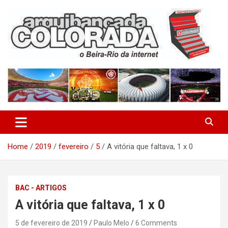
Skip
to
content
O Beira-Rio da Internet
Arquibancada Colorada
Home
2019
fevereiro
5
A vitória que faltava, 1 x 0
BAC - ARTIGOS
A vitória que faltava, 1 x 0
5 de fevereiro de 2019
Paulo Melo
6 Comments