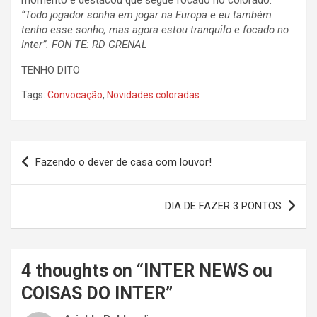
momento e destacou que segue focado no colorado.
“Todo jogador sonha em jogar na Europa e eu também
tenho esse sonho, mas agora estou tranquilo e focado no
Inter”. FON TE: RD GRENAL
TENHO DITO
Tags:
Convocação
,
Novidades coloradas
Navegação
Fazendo o dever de casa com louvor!
de
Post
DIA DE FAZER 3 PONTOS
4 thoughts on “
INTER NEWS ou
COISAS DO INTER
”