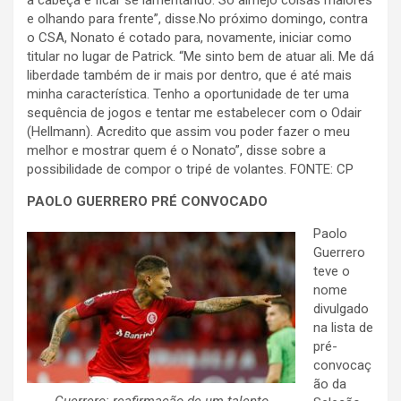
a cabeça e ficar se lamentando. Só almejo coisas maiores
e olhando para frente”, disse.No próximo domingo, contra
o CSA, Nonato é cotado para, novamente, iniciar como
titular no lugar de Patrick. “Me sinto bem de atuar ali. Me dá
liberdade também de ir mais por dentro, que é até mais
minha característica. Tenho a oportunidade de ter uma
sequência de jogos e tentar me estabelecer com o Odair
(Hellmann). Acredito que assim vou poder fazer o meu
melhor e mostrar quem é o Nonato”, disse sobre a
possibilidade de compor o tripé de volantes. FONTE: CP
PAOLO GUERRERO PRÉ CONVOCADO
Paolo
Guerrero
teve o
nome
divulgado
na lista de
pré-
convocaç
ão da
Guerrero: reafirmação de um talento