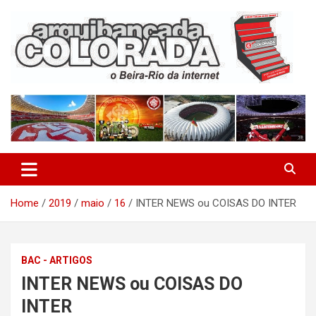
Skip
to
content
O Beira-Rio da Internet
Arquibancada Colorada
Home
2019
maio
16
INTER NEWS ou COISAS DO INTER
BAC - ARTIGOS
INTER NEWS ou COISAS DO
INTER