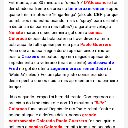
Entretanto, aos 30 minutos o
“maestro”
D’Alessandro
foi
derrubado na frente da área do
time cruzeireinse
e após
quase três minutos de “lenga-lenga” (alô, alô
CBF
: por que
os árbitros não estão usando mais o “spray” para delimitar
a distância da barreira nas faltas?) o garoto-revelação
Nonato
marcou o seu primeiro gol com a
camisa
Colorada
depois da bola bater na trave devido a uma
cobrança de falta quase perfeita pelo
Paolo Guerrero
.
Pena que a nossa alegria durou apenas cinco minutos
pois o
Cruzeiro
empatou logo em seguida apesar do
impedimento do veterano (mas eficiente)
centroavante
Fred
no gol do ótimo
zagueiro cruzeirense Dedé
(o
“Moledo”
deles!). Foi um placar justo considerando o
desempenho que os dois times apresentaram no primeiro
tempo.
Já o segundo tempo foi bem diferente. Começamos a ir
pra cima do time mineiro e aos 10 minutos a
“Blitz”
Colorada
funcionou! Depois de um “bate-rebate”entre o
nosso ataque e a defesa deles, nosso
grande
centroavante Colorado Paolo Guerrero
fez seu quinto
gol com a
camisa Colorada
em oito jogos, colocando a