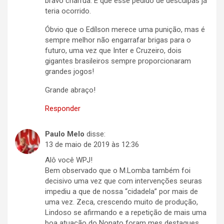
bravo charrua. E que esse pedido de desculpas já
teria ocorrido.
Óbvio que o Edílson merece uma punição, mas é
sempre melhor não engarrafar brigas para o
futuro, uma vez que Inter e Cruzeiro, dois
gigantes brasileiros sempre proporcionaram
grandes jogos!
Grande abraço!
Responder
Paulo Melo
disse:
13 de maio de 2019 às 12:36
Alô você WPJ!
Bem observado que o M.Lomba também foi
decisivo uma vez que com intervenções seuras
impediu a que de nossa “cidadela” por mais de
uma vez. Zeca, crescendo muito de produção,
Lindoso se afirmando e a repetição de mais uma
boa atuação do Nonato foram mes destaques.