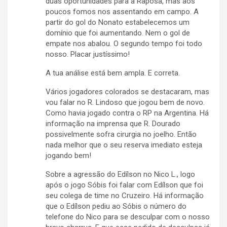
duas oportunidades para a Raposa, mas aos
poucos fomos nos assentando em campo. A
partir do gol do Nonato estabelecemos um
domínio que foi aumentando. Nem o gol de
empate nos abalou. O segundo tempo foi todo
nosso. Placar justíssimo!
A tua análise está bem ampla. E correta.
Vários jogadores colorados se destacaram, mas
vou falar no R. Lindoso que jogou bem de novo.
Como havia jogado contra o RP na Argentina. Há
informação na imprensa que R. Dourado
possivelmente sofra cirurgia no joelho. Então
nada melhor que o seu reserva imediato esteja
jogando bem!
Sobre a agressão do Edílson no Nico L., logo
após o jogo Sóbis foi falar com Edílson que foi
seu colega de time no Cruzeiro. Há informação
que o Edílson pediu ao Sóbis o número do
telefone do Nico para se desculpar com o nosso