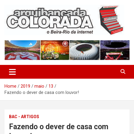
Skip
to
content
O Beira-Rio da Internet
Arquibancada Colorada
Home
2019
maio
13
Fazendo o dever de casa com louvor!
BAC - ARTIGOS
Fazendo o dever de casa com