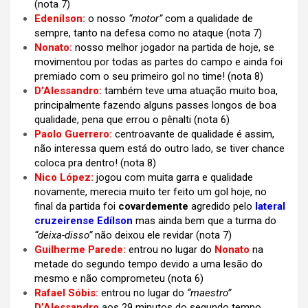
(nota 7)
Edenílson:
o nosso
“motor”
com a qualidade de
sempre, tanto na defesa como no ataque (nota 7)
Nonato:
nosso melhor jogador na partida de hoje, se
movimentou por todas as partes do campo e ainda foi
premiado com o seu primeiro gol no time! (nota 8)
D’Alessandro:
também teve uma atuação muito boa,
principalmente fazendo alguns passes longos de boa
qualidade, pena que errou o pênalti (nota 6)
Paolo Guerrero:
centroavante de qualidade é assim,
não interessa quem está do outro lado, se tiver chance
coloca pra dentro! (nota 8)
Nico López:
jogou com muita garra e qualidade
novamente, merecia muito ter feito um gol hoje, no
final da partida foi
covardemente
agredido pelo
lateral
cruzeirense Edílson
mas ainda bem que a turma do
“deixa-disso”
não deixou ele revidar (nota 7)
Guilherme Parede:
entrou no lugar do
Nonato
na
metade do segundo tempo devido a uma lesão do
mesmo e não comprometeu (nota 6)
Rafael Sóbis:
entrou no lugar do
“maestro”
D’Alessandro
aos 29 minutos do segundo tempo