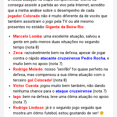
consegui assistir a partida ao vivo pela Internet, acredito
que a minha análise sobre o desempenho de cada
jogador Colorado
não é muito diferente da de vocês que
também assistiram o jogo pela TV ou até mesmo
presentes no estádio
Gigante da Beira-Rio
:
Marcelo Lomba
:
uma excelente atuação, salvou a
gente em pelo menos duas situações no segundo
tempo (nota 8)
Zeca:
razoávelmente bem na defesa, apesar de jogar
contra o rápido
atacante cruzeirense Pedro Rocha
, e
muito bem no apoio (nota 7)
Rodrigo Moledo:
nosso
“xerifão”
foi quase perfeito na
defesa, mas compensou a sua ótima atuação com o
terceiro
gol Colorado
! (nota 8)
Víctor Cuesta:
jogou muito bem também, não dando
nenhuma chance para o
ataque cruzeirense
(nota 7)
Iago
:
bem na defesa, teve uma ótima atuação no apoio
(nota 7)
Rodrigo Lindoso:
já é o segundo jogo seguido que
mostra um ótimo futebol, estou gostando de ver!