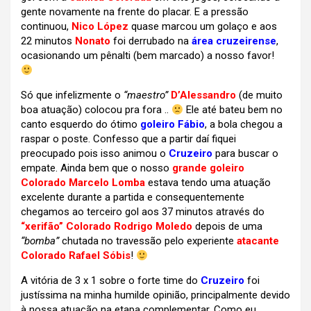
gente novamente na frente do placar. E a pressão
continuou,
Nico López
quase marcou um golaço e aos
22 minutos
Nonato
foi derrubado na
área cruzeirense
,
ocasionando um pênalti (bem marcado) a nosso favor!
Só que infelizmente o
“maestro”
D’Alessandro
(de muito
boa atuação) colocou pra fora ..
Ele até bateu bem no
canto esquerdo do ótimo
goleiro Fábio
, a bola chegou a
raspar o poste. Confesso que a partir daí fiquei
preocupado pois isso animou o
Cruzeiro
para buscar o
empate. Ainda bem que o nosso
grande goleiro
Colorado Marcelo Lomba
estava tendo uma atuação
excelente durante a partida e consequentemente
chegamos ao terceiro gol aos 37 minutos através do
“xerifão” Colorado Rodrigo Moledo
depois de uma
“bomba”
chutada no travessão pelo experiente
atacante
Colorado Rafael Sóbis
!
A vitória de 3 x 1 sobre o forte time do
Cruzeiro
foi
justíssima na minha humilde opinião, principalmente devido
à nossa atuação na etapa complementar. Como eu