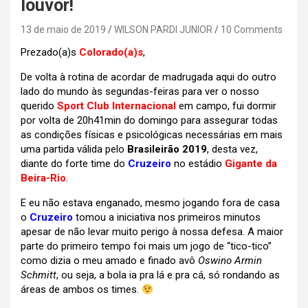
louvor!
13 de maio de 2019
WILSON PARDI JUNIOR
10 Comments
Prezado(a)s
Colorado(a)s
,
De volta à rotina de acordar de madrugada aqui do outro
lado do mundo às segundas-feiras para ver o nosso
querido
Sport Club Internacional
em campo, fui dormir
por volta de 20h41min do domingo para assegurar todas
as condições físicas e psicológicas necessárias em mais
uma partida válida pelo
Brasileirão 2019
, desta vez,
diante do forte time do
Cruzeiro
no estádio
Gigante da
Beira-Rio
.
E eu não estava enganado, mesmo jogando fora de casa
o
Cruzeiro
tomou a iniciativa nos primeiros minutos
apesar de não levar muito perigo à nossa defesa. A maior
parte do primeiro tempo foi mais um jogo de “tico-tico”
como dizia o meu amado e finado avô
Oswino Armin
Schmitt
, ou seja, a bola ia pra lá e pra cá, só rondando as
áreas de ambos os times.