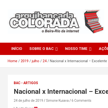
Skip
to
content
O Beira-Rio da Internet
Arquibancada Colorada
INÍCIO
SOBRE O BAC
NOSSO TIME
AÇÕ
Home
2019
julho
24
Nacional x Internacional – Excelente
BAC - ARTIGOS
Nacional x Internacional – Exc
24 de julho de 2019
Simone Kuiava
6 Comments