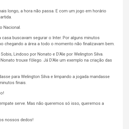
a mais longo, a hora não passa. E com um jogo em horário
artida.
 o Nacional.
 casa buscavam segurar o Inter. Por alguns minutos
o chegando a área a todo o momento não finalizavam bem.
Sobis, Lindoso por Nonato e D’Ale por Welington Silva.
onato trouxe fôlego. Já D’Ale um exemplo na criação das
dasse para Welington Silva e limpando a jogada mandasse
minutos finais.
do!
er empate serve. Mas não queremos só isso, queremos a
 dos nossos dedos!