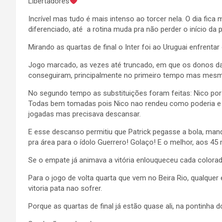
Libertadores
Incrível mas tudo é mais intenso ao torcer nela. O dia fic
diferenciado, até a rotina muda pra não perder o início da p
Mirando as quartas de final o Inter foi ao Uruguai enfrentar
Jogo marcado, as vezes até truncado, em que os donos da
conseguiram, principalmente no primeiro tempo mas mesm
No segundo tempo as substituições foram feitas: Nico por 
Todas bem tomadas pois Nico nao rendeu como poderia e N
jogadas mas precisava descansar.
E esse descanso permitiu que Patrick pegasse a bola, man
pra área para o ídolo Guerrero! Golaço! E o melhor, aos 45 
Se o empate já animava a vitória enlouqueceu cada colora
Para o jogo de volta quarta que vem no Beira Rio, qualqu
vitoria pata nao sofrer.
Porque as quartas de final já estão quase ali, na pontinha