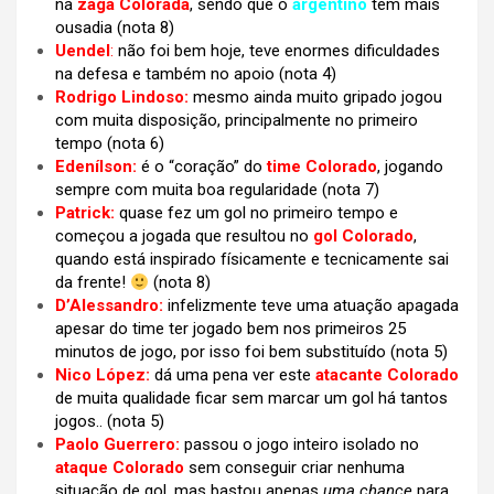
na
zaga Colorada
, sendo que o
argentino
tem mais
ousadia (nota 8)
Uendel
:
não foi bem hoje, teve enormes dificuldades
na defesa e também no apoio (nota 4)
Rodrigo Lindoso:
mesmo ainda muito gripado jogou
com muita disposição, principalmente no primeiro
tempo (nota 6)
Edenílson:
é o “coração” do
time Colorado
, jogando
sempre com muita boa regularidade (nota 7)
Patrick:
quase fez um gol no primeiro tempo e
começou a jogada que resultou no
gol Colorado
,
quando está inspirado físicamente e tecnicamente sai
da frente!
(nota 8)
D’Alessandro:
infelizmente teve uma atuação apagada
apesar do time ter jogado bem nos primeiros 25
minutos de jogo, por isso foi bem substituído (nota 5)
Nico López:
dá uma pena ver este
atacante Colorado
de muita qualidade ficar sem marcar um gol há tantos
jogos..
(nota 5)
Paolo Guerrero:
passou o jogo inteiro isolado no
ataque Colorado
sem conseguir criar nenhuma
situação de gol, mas bastou apenas
uma chance
para