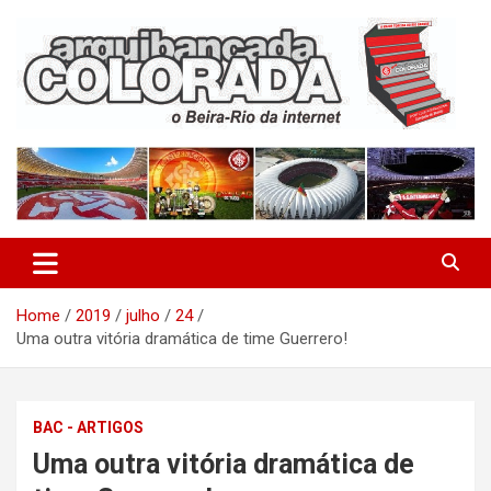
Skip
to
content
O Beira-Rio da Internet
Arquibancada Colorada
Home
2019
julho
24
Uma outra vitória dramática de time Guerrero!
BAC - ARTIGOS
Uma outra vitória dramática de