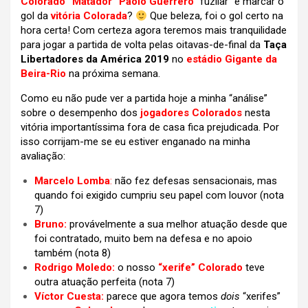
Colorado “Matador” Paolo Guerrero
“fuzilar” e marcar o
gol da
vitória Colorada
?
Que beleza, foi o gol certo na
hora certa! Com certeza agora teremos mais tranquilidade
para jogar a partida de volta pelas oitavas-de-final da
Taça
Libertadores da América 2019
no
estádio Gigante da
Beira-Rio
na próxima semana.
Como eu não pude ver a partida hoje a minha “análise”
sobre o desempenho dos
jogadores Colorados
nesta
vitória importantíssima fora de casa fica prejudicada. Por
isso corrijam-me se eu estiver enganado na minha
avaliação:
Marcelo Lomba
:
não fez defesas sensacionais, mas
quando foi exigido cumpriu seu papel com louvor (nota
7)
Bruno:
provávelmente a sua melhor atuação desde que
foi contratado, muito bem na defesa e no apoio
também (nota 8)
Rodrigo Moledo:
o nosso
“xerife” Colorado
teve
outra atuação perfeita (nota 7)
Víctor Cuesta:
parece que agora temos
dois
“xerifes”