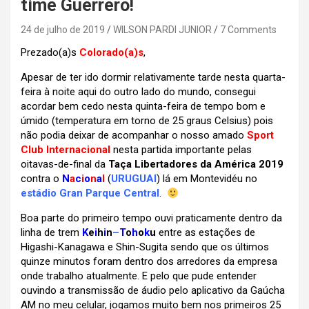
time Guerrero!
24 de julho de 2019
WILSON PARDI JUNIOR
7 Comments
Prezado(a)s
Colorado(a)s
,
Apesar de ter ido dormir relativamente tarde nesta quarta-
feira à noite aqui do outro lado do mundo, consegui
acordar bem cedo nesta quinta-feira de tempo bom e
úmido (temperatura em torno de 25 graus Celsius) pois
não podia deixar de acompanhar o nosso amado
Sport
Club Internacional
nesta partida importante pelas
oitavas-de-final da
Taça Libertadores da América 2019
contra o
N
a
c
i
o
n
a
l
(
URUGUAI
) lá em Montevidéu no
estádio Gran Parque Central
.
Boa parte do primeiro tempo ouvi praticamente dentro da
linha de trem
K
e
i
h
i
n
–
T
o
h
o
k
u
entre as estações de
Higashi-Kanagawa e Shin-Sugita sendo que os últimos
quinze minutos foram dentro dos arredores da empresa
onde trabalho atualmente. E pelo que pude entender
ouvindo a transmissão de áudio pelo aplicativo da Gaúcha
AM no meu celular, jogamos muito bem nos primeiros 25