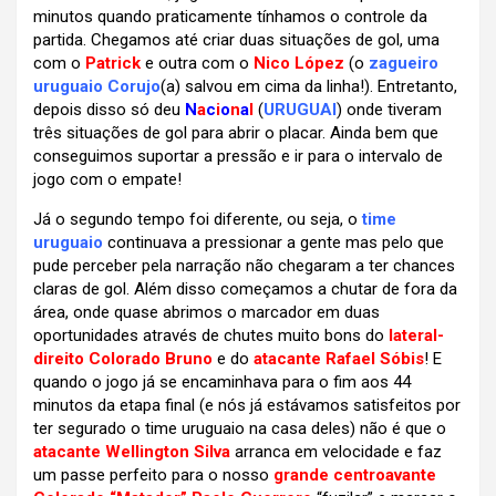
minutos quando praticamente tínhamos o controle da
partida. Chegamos até criar duas situações de gol, uma
com o
Patrick
e outra com o
Nico López
(o
zagueiro
uruguaio Corujo
(a) salvou em cima da linha!). Entretanto,
depois disso só deu
N
a
c
i
o
n
a
l
(
URUGUAI
) onde tiveram
três situações de gol para abrir o placar. Ainda bem que
conseguimos suportar a pressão e ir para o intervalo de
jogo com o empate!
Já o segundo tempo foi diferente, ou seja, o
time
uruguaio
continuava a pressionar a gente mas pelo que
pude perceber pela narração não chegaram a ter chances
claras de gol. Além disso começamos a chutar de fora da
área, onde quase abrimos o marcador em duas
oportunidades através de chutes muito bons do
lateral-
direito Colorado Bruno
e do
atacante Rafael Sóbis
! E
quando o jogo já se encaminhava para o fim aos 44
minutos da etapa final (e nós já estávamos satisfeitos por
ter segurado o time uruguaio na casa deles) não é que o
atacante Wellington Silva
arranca em velocidade e faz
um passe perfeito para o nosso
grande centroavante