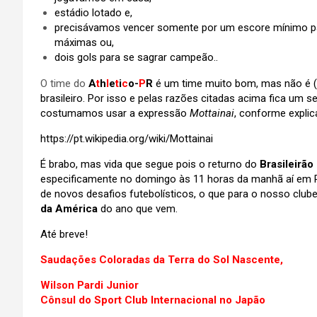
estádio lotado e,
precisávamos vencer somente por um escore mínimo par
máximas ou,
dois gols para se sagrar campeão..
O time do
A
t
h
l
e
t
i
c
o-
P
R
é um time muito bom, mas não é (
brasileiro. Por isso e pelas razões citadas acima fica um
costumamos usar a expressão
Mottainai
, conforme explic
https://pt.wikipedia.org/wiki/Mottainai
É brabo, mas vida que segue pois o returno do
Brasileirão
especificamente no domingo às 11 horas da manhã aí em P
de novos desafios futebolísticos, o que para o nosso clube
da América
do ano que vem.
Até breve!
Saudações Coloradas da Terra do Sol Nascente,
Wilson Pardi Junior
Cônsul do Sport Club Internacional no Japão