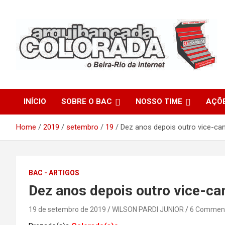
Skip
to
content
O Beira-Rio da Internet
Arquibancada Colorada
INÍCIO
SOBRE O BAC
NOSSO TIME
AÇÕ
Home
2019
setembro
19
Dez anos depois outro vice-ca
BAC - ARTIGOS
Dez anos depois outro vice-ca
19 de setembro de 2019
WILSON PARDI JUNIOR
6 Commen