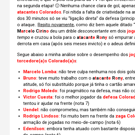
na segunda etapa! 🙁 Nenhuma chance clara de gol, apenas
atacantes Colorados
. Foi nítida a falta de criatividade 
dos 30 minutos só se viu “ligação direta” da defesa (princ
o ataque..
Repito novamente
, como diz bem aquele ditado “
M
a
r
c
e
l
o C
i
r
i
n
o
deu um drible
desconcertante
em dois
jog
tempo
e cruzou a bola para o
a
t
a
c
a
n
t
e
R
o
n
y
só empurrar a
derrota em casa (após seis meses invicto) e o adeus definit
Segue abaixo a minha análise sobre o desempenho dos
jo
torcedore(a)s Colorado(a)s
:
Marcelo Lomba:
não teve culpa nenhuma nos dois gols 
Bruno:
teve muito trabalho com o
a
t
a
c
a
n
t
e
R
o
n
y
, entr
atitude, só foi substituído porque já tinha o cartão amar
Rodrigo Moledo:
foi pragmático na defesa, mas não con
Victor Cuesta:
foi o melhor jogador da
defesa Colora
tentou ir ajudar na frente (nota 7)
Uendel:
não comprometeu, mas também não conseguiu s
Rodrigo Lindoso:
foi muito bem na frente da
zaga Col
armação de jogadas no meio-de-campo (nota 6)
Edenílson:
embora tenha atuado com bastante disposiç