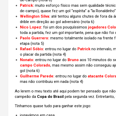
de-campo (nota 6)
Patrick:
muito esforço físico mas sem qualidade técnica
de-campo), quase fez um gol “espírita” a “la Ronaldinho”.
Wellington Silva:
até tentou alguns chutes de fora da á
drible em direção ao gol adversário (nota 6)
Nico Lopez:
foi um dos pouquíssimos
jogadores Col
toda a partida, fez um gol importante, pena que não foi o
Paolo Guerrero:
mesmo totalmente isolado na frente 
etapa (nota 5)
Rafael Sóbis:
entrou no lugar do
Patrick
no intervalo, 
o placar da partida (nota 4)
Nonato:
entrou no lugar do
Bruno
aos 10 minutos do 
campo Colorado
, mas mesmo assim não conseguiu aju
gol (nota 6)
Guilherme Parede:
entrou no lugar do
atacante Colora
mas não contribuiu em nada (nota 4)
Ao lerem o meu texto até aqui podem ter pensado que não f
campeão da
Copa do Brasil
pela segunda vez. Entretanto, 
Tínhamos quase tudo para ganhar este jogo:
jogavámos em casa,