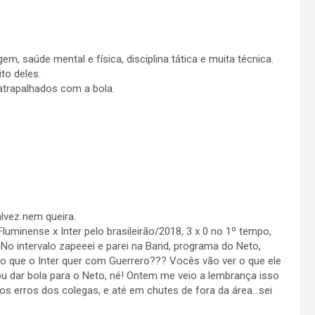
 saúde mental e física, disciplina tática e muita técnica.
to deles.
atrapalhados com a bola.
.
lvez nem queira.
luminense x Inter pelo brasileirão/2018, 3 x 0 no 1º tempo,
o intervalo zapeeei e parei na Band, programa do Neto,
s o que o Inter quer com Guerrero??? Vocês vão ver o que ele
ou dar bola para o Neto, né! Ontem me veio a lembrança isso
os erros dos colegas, e até em chutes de fora da área…sei