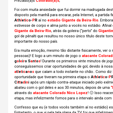
Prezado(a)s
Colorado(a)s
,
Foi com muita ansiedade que fui dormir na madrugada dest
disposto pela manhã para encarar, pela Internet, a partida f
A
t
h
l
e
t
i
c
o-
P
R
aí no
estádio Gigante da Beira-Rio
. Embora
estivesse de corpo e alma junto a vocês no estádio. Afina
Gigante da Beira-Rio
, atrás da goleira (“perto” do
Giganti
gol de pênalti que resultou no nosso único título deste t
importante do nosso país.
Era muita emoção, mesmo tão distante fisicamente, ver o
pessoas)! E logo a um minuto de jogo o
atacante Colora
g
o
l
e
i
r
o S
a
n
t
o
s
! Durante os primeiros vinte minutos de jog
conseguíssemos criar oportunidades de gol, devido à nossa
a
t
l
e
t
i
c
a
n
o
s
que caíam a todo instante no chão.. Como diz b
oportunidade que tiveram na primeira etapa o
A
t
h
l
e
t
i
c
o-
P
C
i
t
t
a
d
i
n
i
após um rápido contra-ataque iniciado pelo exími
abateu com o gol deles e aos 30 minutos, depois de uma
“
através do
atacante Colorado Nico Lopez
! 🙂 Isso reac
etapa, mas infelizmente fomos para o intervalo ainda com 
Confesso que eu (e todos vocês também aí no estádio) es
Entretanto, o que vi pela tela plana da TV foi que infeli