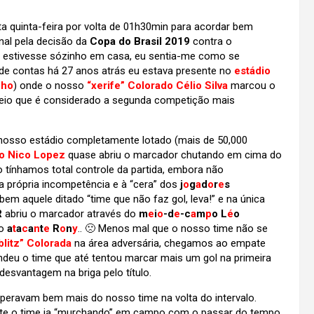
a quinta-feira por volta de 01h30min para acordar bem
inal pela decisão da
Copa do Brasil 2019
contra o
 estivesse sózinho em casa, eu sentia-me como se
l de contas há 27 anos atrás eu estava presente no
estádio
nho
) onde o nosso
“xerife” Colorado Célio Silva
marcou o
orneio que é considerado a segunda competição mais
 nosso estádio completamente lotado (mais de 50,000
do Nico Lopez
quase abriu o marcador chutando em cima do
o tínhamos total controle da partida, embora não
 própria incompetência e à “cera” dos
j
o
g
a
d
o
r
e
s
em aquele ditado “time que não faz gol, leva!” e na única
R
abriu o marcador através do
m
e
i
o
-d
e
-c
a
m
p
o L
é
o
o
a
t
a
c
a
n
t
e
R
o
n
y
.. 🙁 Menos mal que o nosso time não se
blitz” Colorada
na área adversária, chegamos ao empate
endeu o time que até tentou marcar mais um gol na primeira
desvantagem na briga pelo título.
peravam bem mais do nosso time na volta do intervalo.
zmente o time ia “murchando” em campo com o passar do tempo