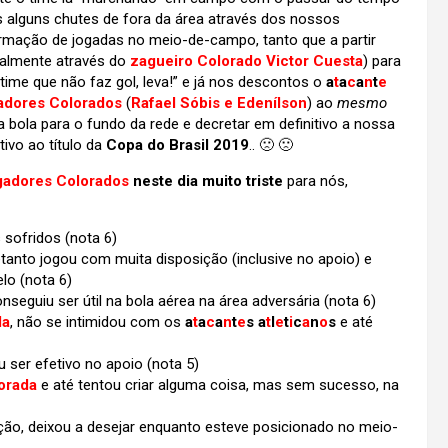
 alguns chutes de fora da área através dos nossos
na armação de jogadas no meio-de-campo, tanto que a partir
ipalmente através do
zagueiro Colorado Victor Cuesta
) para
time que não faz gol, leva!” e já nos descontos o
a
t
a
c
a
n
t
e
adores Colorados
(
Rafael Sóbis e Edenílson
) ao
mesmo
 bola para o fundo da rede e decretar em definitivo a nossa
ivo ao título da
Copa do Brasil 2019
.. 🙁 🙁
gadores Colorados
neste dia muito triste
para nós,
sofridos (nota 6)
etanto jogou com muita disposição (inclusive no apoio) e
elo (nota 6)
seguiu ser útil na bola aérea na área adversária (nota 6)
da
, não se intimidou com os
a
t
a
c
a
n
t
e
s a
t
l
e
t
i
c
a
n
o
s
e até
er efetivo no apoio (nota 5)
orada
e até tentou criar alguma coisa, mas sem sucesso, na
ão, deixou a desejar enquanto esteve posicionado no meio-