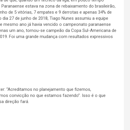
eia de que, quando um técnico dá liga, em pouco tempo
 Paranaense estava na zona de rebaixamento do brasileirão,
ho de 5 vitórias, 7 empates e 9 derrotas e apenas 34% de
No dia 27 de junho de 2018, Tiago Nunes assumiu a equipe
quele mesmo ano já havia vencido o campeonato paranaense
penas um ano, tornou-se campeão da Copa Sul-Americana de
 2019. Foi uma grande mudança com resultados expressivos
zer: “Acreditamos no planejamento que fizemos,
emos convicção no que estamos fazendo”. Isso é o que
a direção fará.