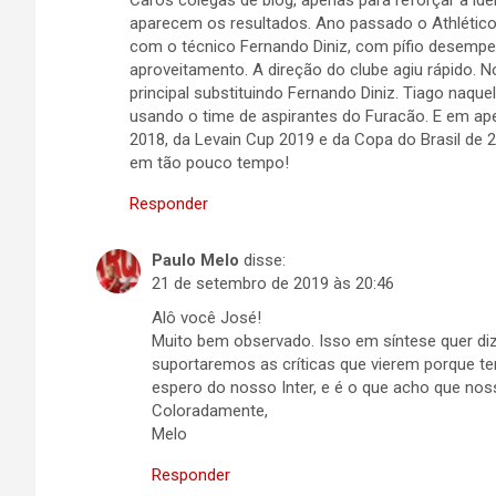
Caros colegas de blog, apenas para reforçar a id
aparecem os resultados. Ano passado o Athlético
com o técnico Fernando Diniz, com pífio desempen
aproveitamento. A direção do clube agiu rápido. 
principal substituindo Fernando Diniz. Tiago na
usando o time de aspirantes do Furacão. E em a
2018, da Levain Cup 2019 e da Copa do Brasil de
em tão pouco tempo!
Responder
Paulo Melo
disse:
21 de setembro de 2019 às 20:46
Alô você José!
Muito bem observado. Isso em síntese quer di
suportaremos as críticas que vierem porque t
espero do nosso Inter, e é o que acho que noss
Coloradamente,
Melo
Responder