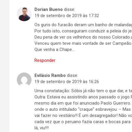
Dorian Bueno
disse:
19 de setembro de 2019 às 17:32
Os guris do furacão deram um banho de malandagem,
Por tudo isto, conseguiram conduzir a peleia do jei
Deu pena de ver os velhinhos do nosso Colorado.
Venceu quem teve mais vontade de ser Campeão
Que venha a Chape…
Responder
Evilásio Rambo
disse:
19 de setembro de 2019 às 16:26
Uma constatação: Sóbis já não tem o que dar, e ta
Outra: Estava eu assistindo anos passado o jogo F
mesmo dia em que foi anunciado Paolo Guerrero. N
onde o auto intitulado “craque” esbravejou: – Ma
vai fazer no vestiário!! É um desagregador! Não v
cada vez que o peruano fazia caras e bocas para 
lá, viu!!!