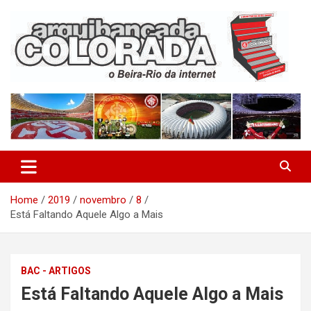
Skip
to
content
O Beira-Rio da Internet
Arquibancada Colorada
Home
2019
novembro
8
Está Faltando Aquele Algo a Mais
BAC - ARTIGOS
Está Faltando Aquele Algo a Mais