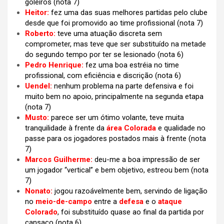
goleiros (nota 7)
Heitor:
fez uma das suas melhores partidas pelo clube
desde que foi promovido ao time profissional (nota 7)
Roberto:
teve uma atuação discreta sem
comprometer, mas teve que ser substituído na metade
do segundo tempo por ter se lesionado (nota 6)
Pedro Henrique:
fez uma boa estréia no time
profissional, com eficiência e discrição (nota 6)
Uendel:
nenhum problema na parte defensiva e foi
muito bem no apoio, principalmente na segunda etapa
(nota 7)
Musto:
parece ser um ótimo volante, teve muita
tranquilidade à frente da
área Colorada
e qualidade no
passe para os jogadores postados mais à frente (nota
7)
Marcos Guilherme:
deu-me a boa impressão de ser
um jogador “vertical” e bem objetivo, estreou bem (nota
7)
Nonato:
jogou razoávelmente bem, servindo de ligação
no
meio-de-campo
entre a
defesa
e o
ataque
Colorado
, foi substituído quase ao final da partida por
cansaço (nota 6)