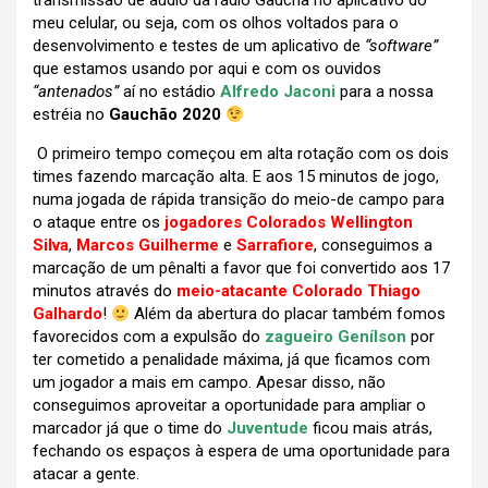
transmissão de aúdio da rádio Gaúcha no aplicativo do
meu celular, ou seja, com os olhos voltados para o
desenvolvimento e testes de um aplicativo de
“software”
que estamos usando por aqui e com os ouvidos
“antenados”
aí no estádio
Alfredo Jaconi
para a nossa
estréia no
Gauchão 2020
O primeiro tempo começou em alta rotação com os dois
times fazendo marcação alta. E aos 15 minutos de jogo,
numa jogada de rápida transição do meio-de campo para
o ataque entre os
jogadores Colorados
Wellington
Silva
,
Marcos Guilherme
e
Sarrafiore
,
conseguimos a
marcação de um pênalti a favor que foi convertido aos 17
minutos através do
meio-atacante Colorado
Thiago
Galhardo
!
Além da abertura do placar também fomos
favorecidos com a expulsão do
zagueiro Genílson
por
ter cometido a penalidade máxima, já que ficamos com
um jogador a mais em campo. Apesar disso, não
conseguimos aproveitar a oportunidade para ampliar o
marcador já que o time do
Juventude
ficou mais atrás,
fechando os espaços à espera de uma oportunidade para
atacar a gente.