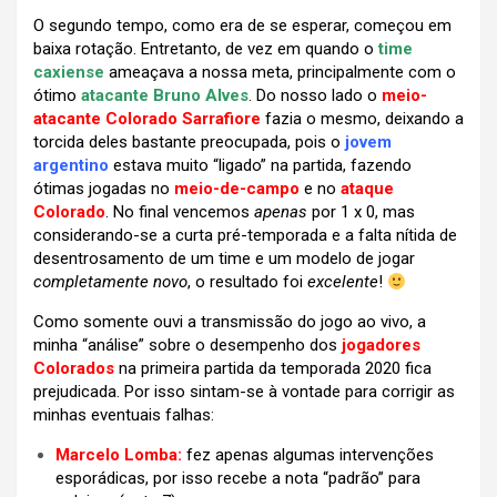
O segundo tempo, como era de se esperar, começou em
baixa rotação. Entretanto, de vez em quando o
time
caxiense
ameaçava a nossa meta, principalmente com o
ótimo
atacante Bruno Alves
. Do nosso lado o
meio-
atacante Colorado Sarrafiore
fazia o mesmo, deixando a
torcida deles bastante preocupada, pois o
jovem
argentino
estava muito “ligado” na partida, fazendo
ótimas jogadas no
meio-de-campo
e
no
ataque
Colorado
. No final vencemos
apenas
por 1 x 0, mas
considerando-se a curta pré-temporada e a falta nítida de
desentrosamento de um time e um modelo de jogar
completamente novo
, o resultado foi
excelente
!
Como somente ouvi a transmissão do jogo ao vivo, a
minha “análise” sobre o desempenho dos
jogadores
Colorados
na primeira partida da temporada 2020 fica
prejudicada. Por isso sintam-se à vontade para corrigir as
minhas eventuais falhas:
Marcelo Lomba
:
fez apenas algumas intervenções
esporádicas, por isso recebe a nota “padrão” para