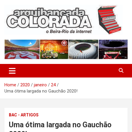
Skip
to
content
O Beira-Rio da Internet
Arquibancada Colorada
Home
2020
janeiro
24
Uma ótima largada no Gauchão 2020!
BAC - ARTIGOS
Uma ótima largada no Gauchão