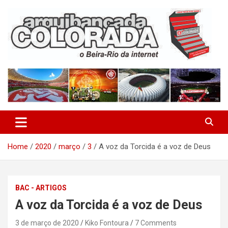
Skip
to
content
O Beira-Rio da Internet
Arquibancada Colorada
Home
2020
março
3
A voz da Torcida é a voz de Deus
BAC - ARTIGOS
A voz da Torcida é a voz de Deus
3 de março de 2020
Kiko Fontoura
7 Comments