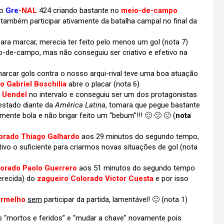
o
Gre
-NAL
424 criando bastante no
meio-de-campo
 também participar ativamente da batalha campal no final da
ara marcar, merecia ter feito pelo menos um gol (nota 7)
-de-campo, mas não conseguiu ser criativo e efetivo na
rcar gols contra o nosso arqui-rival teve uma boa atuação
 Gabriel Boschilia
abre o placar (nota 6)
o Uendel
no intervalo e conseguiu ser um dos protagonistas
estado diante da
América Latina
, tomara que pegue bastante
ente bola e não brigar feito um “bebum”!!! 🙁 🙁 🙁 (
nota
rado Thiago Galhardo
aos 29 minutos do segundo tempo,
o o suficiente para criarmos novas situações de gol (nota
lorado Paolo Guerrero
aos 51 minutos do segundo tempo
erecida) do
zagueiro Colorado Victor Cuesta
e por isso
ermelho
sem
participar da partida, lamentável! 🙁 (nota 1)
 “mortos e feridos” e “mudar a chave” novamente pois