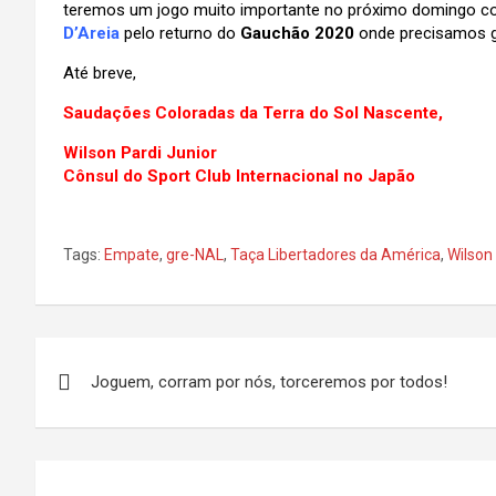
teremos um jogo muito importante no próximo domingo con
D’Areia
pelo returno do
Gauchão 2020
onde precisamos ga
Até breve,
Saudações Coloradas da Terra do Sol Nascente,
Wilson Pardi Junior
Cônsul do Sport Club Internacional no Japão
Tags:
Empate
,
gre-NAL
,
Taça Libertadores da América
,
Wilson
Navegação
Joguem, corram por nós, torceremos por todos!
de
Post