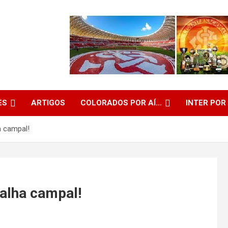
ES
ARTIGOS
COLORADOS POR AÍ…
INTER POR
a campal!
alha campal!