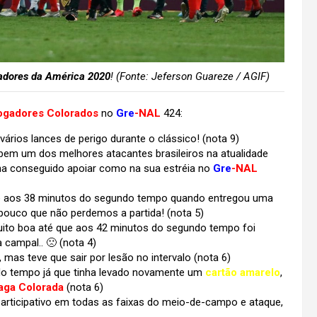
adores da América 2020
! (Fonte: Jeferson Guareze / AGIF)
ogadores Colorados
no
Gre
-NAL
424:
ários lances de perigo durante o clássico! (nota 9)
bem um dos melhores atacantes brasileiros na atualidade
ha conseguido apoiar como na sua estréia no
Gre
-NAL
é aos 38 minutos do segundo tempo quando entregou uma
pouco que não perdemos a partida! (nota 5)
ito boa até que aos 42 minutos do segundo tempo foi
 campal.. 🙁 (nota 4)
s teve que sair por lesão no intervalo (nota 6)
do tempo já que tinha levado novamente um
cartão amarelo
,
aga Colorada
(nota 6)
rticipativo em todas as faixas do meio-de-campo e ataque,