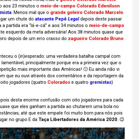
to aos 23 minutos o
meio-de-campo Colorado Edenílson
emista
. Menos mal que o
grande goleiro Colorado Marcelo
egar um chute do
atacante Pepê
Legal
depois deste passar
 a partida era “lá-e-cá” e aos 34 minutos o
meio-de-campo
te esquerdo da meta adversária! Aos 38 minutos quase que
eiro depois de um erro
crasso
do
zagueiro Colorado
Bruno
conteceu o (in)esperado: uma verdadeira batalha campal com
o lamentável, principalmente porque era a primeira vez que o
petição mais importante das Américas! 🙁 Eu ainda não vi
com que eu ouvi através dos comentários e da reportagem da
 oito jogadores (quatro
Colorados
e quatro
gremistas
)
depois desta enorme confusão com oito jogadores para cada
 quase que eles ganham a partida ao chutarem uma bola no
nstâncias, até que este empate foi muito bom para nós pois
lugar no grupo E da
Taça Libertadores da América 2020
. 😉