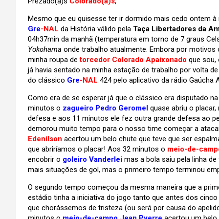
Prezado(a)s
Colorado(a)s
,
Mesmo que eu quisesse ter ir dormido mais cedo ontem à no
Gre
-NAL
da História válido pela
Taça Libertadores da Am
04h37min da manhã (temperatura em torno de 7 graus Cels
Yokohama
onde trabalho atualmente. Embora por motivos
minha roupa de
torcedor Colorado Apaixonado
que sou,
já havia sentado na minha estação de trabalho por volta d
do clássico
Gre
-NAL
424 pelo aplicativo da rádio Gaúcha 
Como era de se esperar já que o clássico era disputado n
minutos o
zagueiro Pedro Geromel
quase abriu o placar
defesa e aos 11 minutos ele fez outra grande defesa ao 
demorou muito tempo para o nosso time começar a atacar
Edenílson
acertou um belo chute que teve que ser espal
que abriríamos o placar! Aos 32 minutos o
meio-de-campo
encobrir o
goleiro Vanderlei
mas a bola saiu pela linha de
mais situações de gol, mas o primeiro tempo terminou emp
O segundo tempo começou da mesma maneira que a primei
estádio tinha a iniciativa do jogo tanto que antes dos cinc
que chorássemos de tristeza (ou será por causa do apelido
minutos o
meio-de-campo
Jean Pyerre
acertou um belo