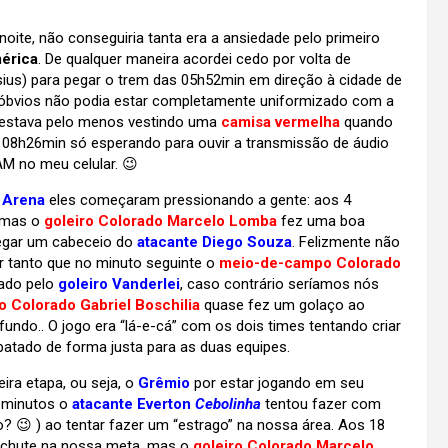
ite, não conseguiria tanta era a ansiedade pelo primeiro
érica
. De qualquer maneira acordei cedo por volta de
ius) para pegar o trem das 05h52min em direção à cidade de
 óbvios não podia estar completamente uniformizado com a
 estava pelo menos vestindo uma
camisa vermelha
quando
e 08h26min só esperando para ouvir a transmissão de áudio
AM no meu celular. 😉
a
Arena
eles começaram pressionando a gente: aos 4
, mas o
goleiro Colorado Marcelo Lomba
fez uma boa
pegar um cabeceio do
atacante Diego Souza
. Felizmente não
 tanto que no minuto seguinte o
meio-de-campo Colorado
mado pelo
goleiro Vanderlei
, caso contrário seríamos nós
 Colorado Gabriel Boschilia
quase fez um golaço ao
 fundo.. O jogo era “lá-e-cá” com os dois times tentando criar
atado de forma justa para as duas equipes.
ra etapa, ou seja, o
Grêmio
por estar jogando em seu
o minutos o
atacante Everton
Cebolinha
tentou fazer com
? 😉 ) ao tentar fazer um “estrago” na nossa área. Aos 18
 chute na nossa meta, mas o
goleiro Colorado Marcelo