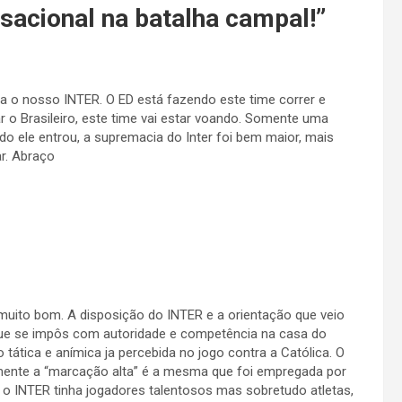
acional na batalha campal!
”
ria o nosso INTER. O ED está fazendo este time correr e
 Brasileiro, este time vai estar voando. Somente uma
 ele entrou, a supremacia do Inter foi bem maior, mais
ar. Abraço
 muito bom. A disposição do INTER e a orientação que veio
e que se impôs com autoridade e competência na casa do
ática e anímica ja percebida no jogo contra a Católica. O
ente a “marcação alta” é a mesma que foi empregada por
 o INTER tinha jogadores talentosos mas sobretudo atletas,