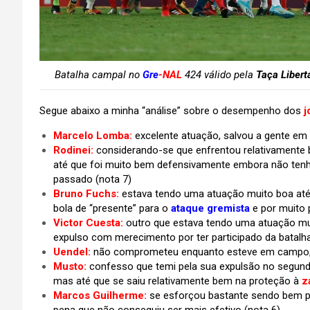
Batalha campal no
Gre
-NAL
424 válido pela
Taça Libert
Segue abaixo a minha “análise” sobre o desempenho dos
j
Marcelo Lomba:
excelente atuação, salvou a gente em v
Rodinei:
considerando-se que enfrentou relativamente 
até que foi muito bem defensivamente embora não ten
passado (nota 7)
Bruno Fuchs:
estava tendo uma atuação muito boa at
bola de “presente” para o
ataque gremista
e por muito 
Victor Cuesta:
outro que estava tendo uma atuação mu
expulso com merecimento por ter participado da batalha
Uendel:
não comprometeu enquanto esteve em campo, ma
Musto:
confesso que temi pela sua expulsão no segun
mas até que se saiu relativamente bem na proteção à
z
Marcos Guilherme:
se esforçou bastante sendo bem pa