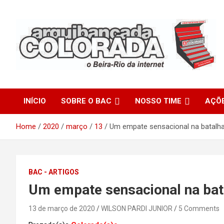
Skip
to
content
O Beira-Rio da Internet
Arquibancada Colorada
INÍCIO
SOBRE O BAC
NOSSO TIME
AÇÕ
Home
2020
março
13
Um empate sensacional na batalh
BAC - ARTIGOS
Um empate sensacional na bat
13 de março de 2020
WILSON PARDI JUNIOR
5 Comments