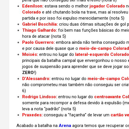
pena que não conseguiu ser mais efetivo (nota 6)
Edenílson:
estava sendo o melhor
jogador Colorado
n
Colorado
e até chutando bola na trave, mas aí resolveu
partida e por isso foi expulso merecidamente (nota 5)
Gabriel Boschilia:
criou duas ótimas situações de gol p
Thiago Galhardo:
foi bem nas funções básicas do meio
hora de atacar (nota 5)
Paolo Guerrero:
embora ainda não tenha conseguido ma
e por causa dele quase que o
meio-de-campo Colorado
Moisés:
entrou no lugar do
lateral-esquerdo Colorad
principais da batalha campal que envergonhou o nosso 
jogos de suspensão para aprender que se deve jogar som
ZERO
!)
D’Alessandro:
entrou no lugar do
meio-de-campo Colo
não comprometeu mas também não conseguiu ser criativ
6)
Rodrigo Lindoso:
entrou no lugar do
centroavante Co
somente para recompor a defesa devido à expulsão (m
leva a nota “padrão” (nota 5)
Praxedes:
conseguiu a “façanha” de levar um
cartão v
Acabado a batalha na
Arena
agora temos que recuperar os