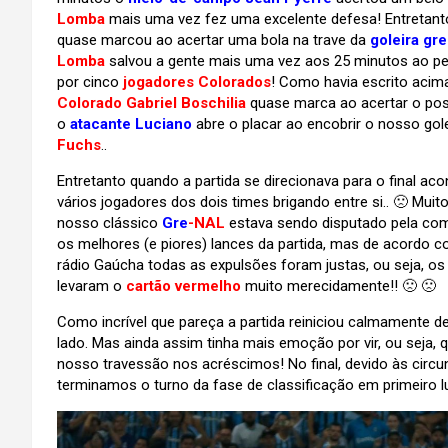
Lomba
mais uma vez fez uma excelente defesa! Entretan
quase marcou ao acertar uma bola na trave da
goleira gr
Lomba
salvou a gente mais uma vez aos 25 minutos ao p
por cinco
jogadores Colorados
! Como havia escrito acima
Colorado Gabriel Boschilia
quase marca ao acertar o pos
o
atacante Luciano
abre o placar ao encobrir o nosso gol
Fuchs
..
Entretanto quando a partida se direcionava para o final a
vários jogadores dos dois times brigando entre si.. 🙁 Muit
nosso clássico
Gre
-NAL
estava sendo disputado pela com
os melhores (e piores) lances da partida, mas de acordo 
rádio Gaúcha todas as expulsões foram justas, ou seja, os
levaram o
cartão vermelho
muito merecidamente!! 🙁 🙁
Como incrível que pareça a partida reiniciou calmamente 
lado. Mas ainda assim tinha mais emoção por vir, ou seja,
nosso travessão nos acréscimos! No final, devido às circu
terminamos o turno da fase de classificação em primeiro 