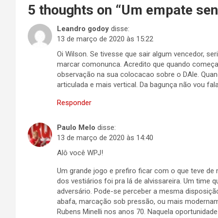
5 thoughts on “
Um empate sens
Leandro godoy
disse:
13 de março de 2020 às 15:22
Oi Wilson. Se tivesse que sair algum vencedor, se
marcar comonunca. Acredito que quando começar o
observação na sua colocacao sobre o DAle. Quando
articulada e mais vertical. Da bagunça não vou fal
Responder
Paulo Melo
disse:
13 de março de 2020 às 14:40
Alô você WPJ!
Um grande jogo e prefiro ficar com o que teve de
dos vestiários foi pra lá de alvissareira. Um tim
adversário. Pode-se perceber a mesma disposição t
abafa, marcação sob pressão, ou mais modernam
Rubens Minelli nos anos 70. Naquela oportunidade