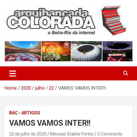
Skip
to
content
O Beira-Rio da Internet
Arquibancada Colorada
Home
2020
julho
22
VAMOS VAMOS INTER!!
BAC - ARTIGOS
VAMOS VAMOS INTER!!
22 de julho de 2020
Messias Stabile Fortes
5 Comments