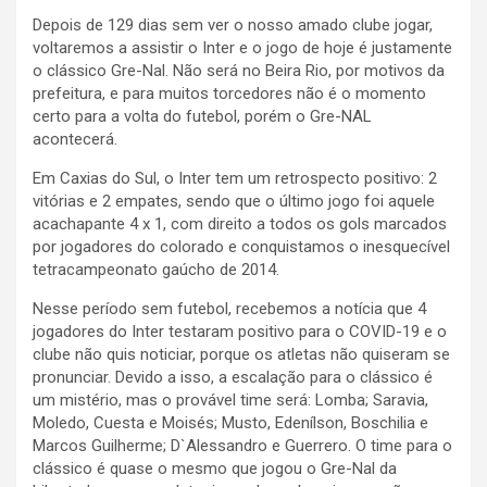
Depois de 129 dias sem ver o nosso amado clube jogar,
voltaremos a assistir o Inter e o jogo de hoje é justamente
o clássico Gre-Nal. Não será no Beira Rio, por motivos da
prefeitura, e para muitos torcedores não é o momento
certo para a volta do futebol, porém o Gre-NAL
acontecerá.
Em Caxias do Sul, o Inter tem um retrospecto positivo: 2
vitórias e 2 empates, sendo que o último jogo foi aquele
acachapante 4 x 1, com direito a todos os gols marcados
por jogadores do colorado e conquistamos o inesquecível
tetracampeonato gaúcho de 2014.
Nesse período sem futebol, recebemos a notícia que 4
jogadores do Inter testaram positivo para o COVID-19 e o
clube não quis noticiar, porque os atletas não quiseram se
pronunciar. Devido a isso, a escalação para o clássico é
um mistério, mas o provável time será: Lomba; Saravia,
Moledo, Cuesta e Moisés; Musto, Edenílson, Boschilia e
Marcos Guilherme; D`Alessandro e Guerrero. O time para o
clássico é quase o mesmo que jogou o Gre-Nal da