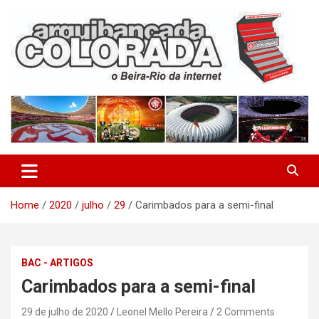
Skip
to
content
O Beira-Rio da Internet
Arquibancada Colorada
Home
2020
julho
29
Carimbados para a semi-final
BAC - ARTIGOS
Carimbados para a semi-final
29 de julho de 2020
Leonel Mello Pereira
2 Comments