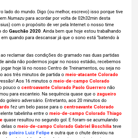
o lado do mundo. Digo (ou melhor, escrevo) isso porque tive
i em
Numazu
para acordar por volta de 02h32min desta
sius) com o propósito de ver pela Internet o nosso time
no do
Gauchão 2020
. Ainda bem que hoje estou trabalhando
 em quando para descansar já que o sono está “batendo à
 ao reclamar das condições do gramado nas duas partidas
r de ainda não podermos jogar no nosso estádio, recebemos
ogar hoje lá no nosso Centro de Treinamentos, ou seja no
o aos três minutos de partida o
meio-atacante Colorado
ravessão! Aos 16 minutos o
meio-de-campo Colorado
to pouco o
centroavante Colorado Paolo Guerrero
não
mou para escanteio. Na sequência quase que o
zagueiro
o goleiro adversário. Entretanto, aos 20 minutos do
ardo
fez um belo passe para o
centroavante Colorado
lente tabelinha entre o
meio-de-campo Colorado Thiago
me
quase resultou no segundo gol. E foram-se acumulando
 delas o
meio-de-campo Colorado Gabriel Boschilia
teve
a do
goleiro Luiz Felipe
e outra que o chute desviou na