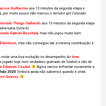
Marcos Guilherme
aos 13 minutos da segunda etapa e
, por muito pouco não marcou o terceiro gol Colorado
lorado Thiago Galhardo
aos 13 minutos da segunda etapa
dversária (nota 6)
rado Gabriel Boschilia
, mas não jogou muito bem
Edenílson
, mas não conseguiu dar a mesma contribuição à
ara notar uma boa evolução no desempenho do
time
os jogado hoje num verdadeiro gramado de futebol e não de
do Eduardo Coudet
.
Agora vamos enfrentar novamente a
hão 2020
. Embora ainda não sabemos quando e onde,
ero-Queros
.