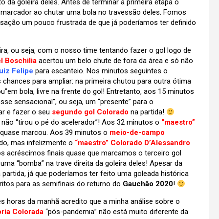
 da goleira deles. Antes de terminar a primeira etapa o
marcador ao chutar uma bola no travessão deles. Fomos
sação um pouco frustrada de que já poderíamos ter definido
, ou seja, com o nosso time tentando fazer o gol logo de
 Boschilia
acertou um belo chute de fora da área e só não
uiz Felipe
para escanteio. Nos minutos seguintes o
 chances para ampliar: na primeira chutou para outra ótima
”em bola, livre na frente do gol! Entretanto, aos 15 minutos
se sensacional”, ou seja, um “presente” para o
ar e fazer o seu
segundo gol Colorado
na partida!
não “tirou o pé do acelerador”! Aos 32 minutos o
“maestro”
 e quase marcou. Aos 39 minutos o
meio-de-campo
do, mas infelizmente o
“maestro” Colorado
D’Alessandro
os acréscimos finais quase que marcamos o terceiro gol
uma “bomba” na trave direita da goleira deles! Apesar da
partida, já que poderíamos ter feito uma goleada histórica
itos para as semifinais do returno do
Gauchão 2020
!
ês horas da manhã acredito que a minha análise sobre o
ória Colorada
“pós-pandemia” não está muito diferente da