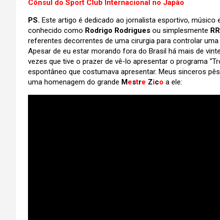
Cônsul do Sport Club Internacional no Japão
PS.
Este artigo é dedicado ao jornalista esportivo, músico e
conhecido como
Rodrigo Rodrigues
ou simplesmente
RR
referentes decorrentes de uma cirurgia para controlar u
Apesar de eu estar morando fora do Brasil há mais de vint
vezes que tive o prazer de vê-lo apresentar o programa “Tr
espontâneo que costumava apresentar. Meus sinceros pêsa
uma homenagem do grande
M
e
s
t
r
e
Z
i
c
o
a ele: