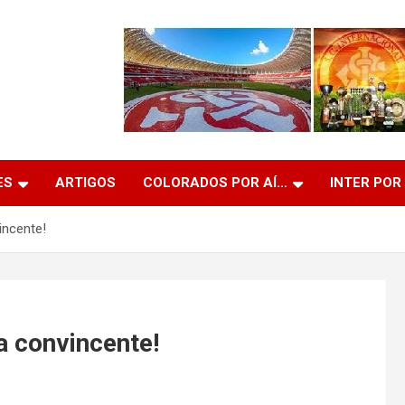
ES
ARTIGOS
COLORADOS POR AÍ…
INTER POR
incente!
a convincente!