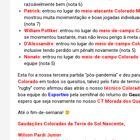
razoávelmente bem (nota 6)
Patrick:
entrou no lugar do
meio-atacante Colorado 
mostrou muita movimentação e boas jogadas individuais
(nota 7)
William Pottker:
entrou no lugar do
meio-de-campo Co
se movimentou bastante, mas não levou perigo à meta a
D’Alessandro:
entrou no lugar do
meio-de-campo Colo
inclusive tendo perdido um pênalti novamente (nota 5)
Nonato:
entrou no lugar do
meio-de-campo Colorado 
equipe (nota 5)
Esta foi a nossa terceira partida “pós-pandemia” e deu p
Colorado
em todos os quesitos, talvez pelo fato de term
“rugby” como afirmou dias atrás o nosso
técnico Colora
boa equipe do
Esportivo
pela semifinal do returno do
Gauc
espero que seja novamente no nosso
CT Morada dos Qu
Até o fim-de-semana!
Saudações Coloradas da Terra do Sol Nascente,
Wilson Pardi Junior