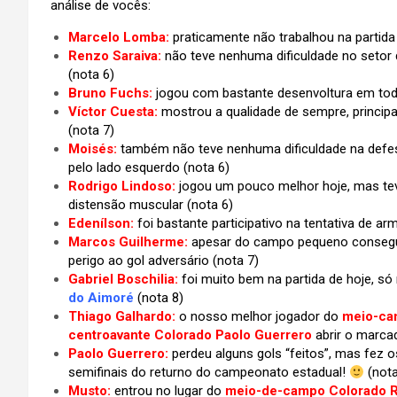
análise de vocês:
Marcelo Lomba:
praticamente não trabalhou na partida d
Renzo Saraiva:
não teve nenhuma dificuldade no setor 
(nota 6)
Bruno Fuchs:
jogou com bastante desenvoltura em tod
Víctor Cuesta:
mostrou a qualidade de sempre, princi
(nota 7)
Moisés:
também não teve nenhuma dificuldade na defesa
pelo lado esquerdo (nota 6)
Rodrigo Lindoso:
jogou um pouco melhor hoje, mas tev
distensão muscular (nota 6)
Edenílson:
foi bastante participativo na tentativa de 
Marcos Guilherme:
apesar do campo pequeno conseguiu
perigo ao gol adversário (nota 7)
Gabriel Boschilia:
foi muito bem na partida de hoje, s
do Aimoré
(nota 8)
Thiago Galhardo:
o nosso melhor jogador do
meio-ca
centroavante Colorado Paolo Guerrero
abrir o marca
Paolo Guerrero:
perdeu alguns gols “feitos”, mas fez 
semifinais do returno do campeonato estadual!
(nota
Musto:
entrou no lugar do
meio-de-campo Colorado R