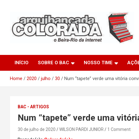
Skip
to
content
O Beira-Rio da Internet
Arquibancada Colorada
INÍCIO
SOBRE O BAC
NOSSO TIME
AÇÕ
Home
2020
julho
30
Num “tapete” verde uma vitória conv
BAC - ARTIGOS
Num “tapete” verde uma vitóri
30 de julho de 2020
WILSON PARDI JUNIOR
1 Comment