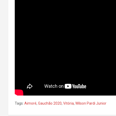
Tags:
Aimoré
,
Gauchão 2020
,
Vitória
,
Wilson Pardi Junior