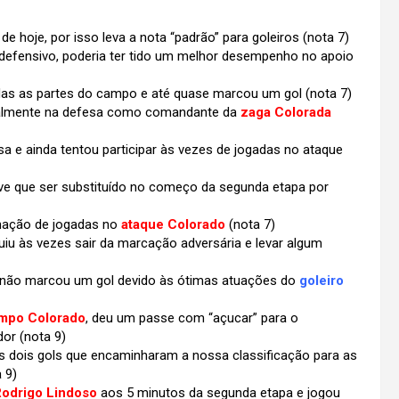
e hoje, por isso leva a nota “padrão” para goleiros (nota 7)
defensivo, poderia ter tido um melhor desempenho no apoio
as as partes do campo e até quase marcou um gol (nota 7)
palmente na defesa como comandante da
zaga Colorada
 e ainda tentou participar às vezes de jogadas no ataque
e que ser substituído no começo da segunda etapa por
armação de jogadas no
ataque Colorado
(nota 7)
 às vezes sair da marcação adversária e levar algum
ó não marcou um gol devido às ótimas atuações do
goleiro
mpo Colorado
, deu um passe com “açucar” para o
dor (nota 9)
os dois gols que encaminharam a nossa classificação para as
 9)
odrigo Lindoso
aos 5 minutos da segunda etapa e jogou