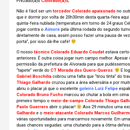
Prezado(a)s
Colorado(a)s
,
Não é fácil ser um
torcedor Colorado apaixonado
no outr
que ir dormir por volta de 20h30min desta quarta-feira aqu
quinta-feira nublada (temperatura em torno de 24 graus Cel
jogar contra o
Aimoré
pela última rodada do segundo tur
diretamente de casa, assim posso fazer uma pausa de vez
porta”, por isso dá-lhe café!
O nosso
técnico Colorado Eduardo Coudet
estava certo
anteriores. É outra coisa jogar num campo melhor. Apesa
permissão da prefeitura de
Alvorada
para que pudéssemos j
“tapete” verde do
CT Morada dos Quero-Queros
.
E log
Gabriel Boschilia
cobrou uma falta que “tirou tinta” do t
Thiago Galhardo
cruzou para a área adversária e por mui
abriu o placar já que o excelente
goleiro Luiz Felipe
espal
Colorado Bruno Fuchs
marcou ao chutar a bola em cima d
primeiro tempo o
meio-de-campo Colorado Thiago Galh
Paolo Guerrero
abrir o placar!
Aos 29 minutos uma exce
Galhardo
e o
meio-atacante Colorado Marcos Guilher
várias oportunidades para marcarmos novamente. Em uma
duas chances seguidas: uma chutando para a ótima defes