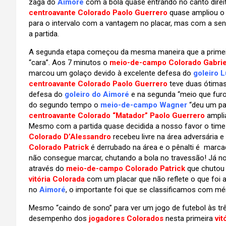
zaga do
Aimoré
com a bola quase entrando no canto direito
centroavante Colorado Paolo Guerrero
quase ampliou o 
para o intervalo com a vantagem no placar, mas com a sen
a partida.
A segunda etapa começou da mesma maneira que a primeira
“cara”. Aos 7 minutos o
meio-de-campo Colorado Gabriel
marcou um golaço devido à excelente defesa do
goleiro L
centroavante Colorado Paolo Guerrero
teve duas ótimas
defesa do
goleiro do Aimoré
e na segunda “meio que furou
do segundo tempo o
meio-de-campo Wagner
“deu um pas
centroavante Colorado “Matador” Paolo Guerrero
ampli
Mesmo com a partida quase decidida a nosso favor o time 
Colorado D’Alessandro
recebeu livre na área adversária
Colorado Patrick
é derrubado na área e o pênalti é marca
não consegue marcar, chutando a bola no travessão! Já n
através do
meio-de-campo Colorado Patrick
que chutou 
vitória Colorada
com um placar que não reflete o que foi a 
no
Aimoré
, o importante foi que se classificamos com mér
Mesmo “caindo de sono” para ver um jogo de futebol às tr
desempenho dos
jogadores Colorados
nesta primeira
vit