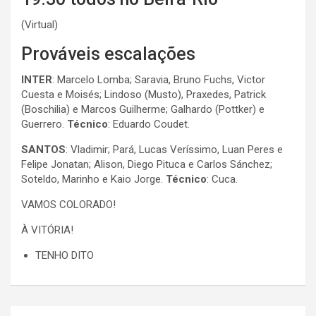
(Virtual)
Prováveis escalações
INTER
: Marcelo Lomba; Saravia, Bruno Fuchs, Victor
Cuesta e Moisés; Lindoso (Musto), Praxedes, Patrick
(Boschilia) e Marcos Guilherme; Galhardo (Pottker) e
Guerrero.
Técnico
: Eduardo Coudet.
SANTOS
: Vladimir; Pará, Lucas Veríssimo, Luan Peres e
Felipe Jonatan; Alison, Diego Pituca e Carlos Sánchez;
Soteldo, Marinho e Kaio Jorge.
Técnico
: Cuca.
VAMOS COLORADO!
À VITÓRIA!
TENHO DITO