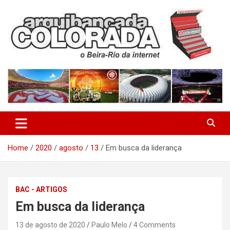
Skip
to
content
O Beira-Rio da Internet
Arquibancada Colorada
Home
2020
agosto
13
Em busca da liderança
BAC - ARTIGOS
Em busca da liderança
13 de agosto de 2020
Paulo Melo
4 Comments