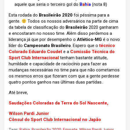
aquele que seria o terceiro gol do
B
a
h
i
a
(nota 8)
Esta rodada do
Brasileirão 2020
foi péssima para a
gente.
Todos os nossos adversários na parte de cima
da tabela de classificação do
Brasileirão
2020 ganharam
e encostaram no nosso time. Além disso perdemos a
liderança já que por desempenho o
Atlético-MG
é o novo
líder do
Campeonato Brasileiro
. Espero que o
técnico
Colorado Eduardo Coudet
e a
Comissão Técnica do
Sport Club Internacional
tenham bastante atitude,
humildade e capacidade de raciocínio para fazer as
mudanças necessárias no time para que não cometamos
os mesmos erros que fizeram com que a gente perdesse
quatro pontos ganhos nas últimas duas partidas..
Até breve,
Saudações Coloradas da Terra do Sol Nascente,
Wilson Pardi Junior
Cônsul do Sport Club Internacional no Japão
Tags:
Bahia
,
Brasileirão 2020
,
Empate
,
Wilson Pardi Junior