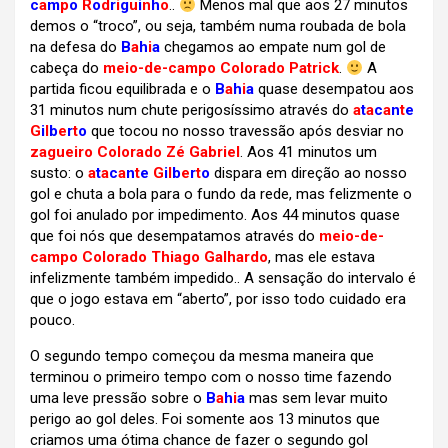
c
a
m
p
o
R
o
d
r
i
g
u
i
n
h
o
..
Menos mal que aos 27 minutos
demos o “troco”, ou seja, também numa roubada de bola
na defesa do
B
a
h
i
a
chegamos ao empate num gol de
cabeça do
meio-de-campo Colorado Patrick
.
A
partida ficou equilibrada e o
B
a
h
i
a
quase desempatou aos
31 minutos num chute perigosíssimo através do
a
t
a
c
a
n
t
e
G
i
l
b
e
r
t
o
que tocou no nosso travessão após desviar no
zagueiro Colorado Zé Gabriel
. Aos 41 minutos um
susto: o
a
t
a
c
a
n
t
e
G
i
l
b
e
r
t
o
dispara em direção ao nosso
gol e chuta a bola para o fundo da rede, mas felizmente o
gol foi anulado por impedimento. Aos 44 minutos quase
que foi nós que desempatamos através do
meio-de-
campo Colorado Thiago Galhardo
, mas ele estava
infelizmente também impedido.. A sensação do intervalo é
que o jogo estava em “aberto”, por isso todo cuidado era
pouco.
O segundo tempo começou da mesma maneira que
terminou o primeiro tempo com o nosso time fazendo
uma leve pressão sobre o
B
a
h
i
a
mas sem levar muito
perigo ao gol deles. Foi somente aos 13 minutos que
criamos uma ótima chance de fazer o segundo gol