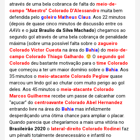
através de uma bela cobranca de falta do
meio-de-
campo “Maestro” Colorado
D’Alessandro
muita bem
defendida pelo
g
o
l
e
i
r
o
M
a
t
h
e
u
s
C
l
a
u
s
. Aos 22 minutos
(depois de quase cinco minutos de discussão entre os
AAVs
e o
juiz Braulio da Silva Machado
) chegamos ao
segundo gol através de uma bela cobrança de penalidade
máxima (sobre uma possível falta sobre o
zagueiro
Colorado Víctor Cuesta
na área do
B
a
h
i
a
) do
meio-de-
campo Colorado Thiago Galhardo
.
O
segundo gol
Colorado
deu bastante motivação para o
time Colorado
que começou a ter um maior domínio sobre o
B
a
h
i
a
. Aos
35 minutos o
meio-atacante Colorado Peglow
quase
marcou um lindo gol ao chutar com muito perigo ao gol
deles. Aos 45 minutos o
meia-atacante Colorado
Marcos Guilherme
recebe um passe de calcanhar com
“açucar” do
centroavante Colorado Abel Hernandez
entrando livre na área do
B
a
h
i
a
mas infelizmente
desperdiçando uma ótima chance para ampliar o placar.
Quando parecia que chegaríamos a mais uma vitória no
Brasileirão 2020
o
lateral-direito Colorado Rodinei
faz
um pênalti totalmente desnecessário e infantil no