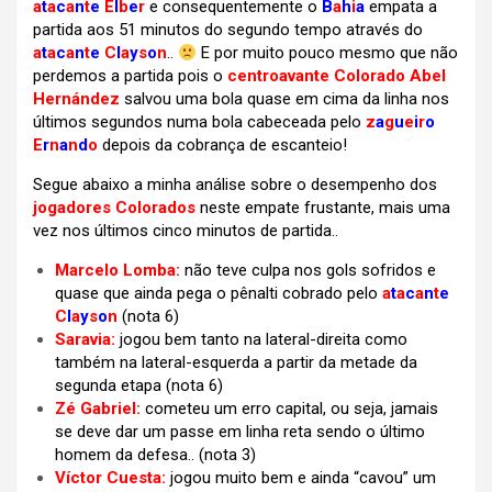
a
t
a
c
a
n
t
e
É
l
b
e
r
e consequentemente o
B
a
h
i
a
empata a
partida aos 51 minutos do segundo tempo através do
a
t
a
c
a
n
t
e
C
l
a
y
s
o
n
..
E por muito pouco mesmo que não
perdemos a partida pois o
centroavante Colorado Abel
Hernández
salvou uma bola quase em cima da linha nos
últimos segundos numa bola cabeceada pelo
z
a
g
u
e
i
r
o
E
r
n
a
n
d
o
depois da cobrança de escanteio!
Segue abaixo a minha análise sobre o desempenho dos
jogadores Colorados
neste empate frustante, mais uma
vez nos últimos cinco minutos de partida..
Marcelo Lomba:
não teve culpa nos gols sofridos e
quase que ainda pega o pênalti cobrado pelo
a
t
a
c
a
n
t
e
C
l
a
y
s
o
n
(nota 6)
Saravia:
jogou bem tanto na lateral-direita como
também na lateral-esquerda a partir da metade da
segunda etapa (nota 6)
Zé Gabriel:
cometeu um erro capital, ou seja, jamais
se deve dar um passe em linha reta sendo o último
homem da defesa.. (nota 3)
Víctor Cuesta:
jogou muito bem e ainda “cavou” um