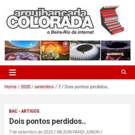
Skip
to
content
O Beira-Rio da Internet
Arquibancada Colorada
Home
2020
setembro
7
Dois pontos perdidos..
BAC - ARTIGOS
Dois pontos perdidos..
7 de setembro de 2020
WILSON PARDI JUNIOR