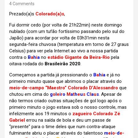
4 Comments
Prezado(a)s
Colorado(a)s
,
Fui dormir cedo (por volta de 21h22min) neste domingo
nublado (com um tufão fortíssimo passando pelo sul do
Japão) para acordar por volta de 03h31min nesta
segunda-feira chuvosa (temperatura em torno de 27 graus
Celsius) para ver pela Internet ao vivo a nossa partida
contra o
B
a
h
i
a
no
estádio Gigante da Beira-Rio
pela
oitava rodada do
Brasileirão 2020
.
Começamos a partida já pressionando o
B
a
h
i
a
e já no
primeiro minuto quase que abrimos o placar através do
meio-de-campo “Maestro” Colorado
D’Alessandro
que
chutou em cima do
g
o
l
e
i
r
o
M
a
t
h
e
u
s
C
l
a
u
s
. Apesar de
não termos criado outras situações de gol logo após o
primeiro minuto o jogo estava sob o nosso controle, mas
infelizmente aos 19 minutos o
zagueiro Colorado Zé
Gabriel
errou na saída de bola e deu um passe de
“presente” para o time deles que num contra-ataque
fulminante abriu o placar através do talentoso
m
e
i
o-
d
e-