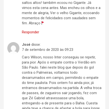
saltos altos! tambêm ecoou no Gigante. Já
vimos esta cena antes. Mas encheu os olhos e a
mente de alegria, Ver o velho Gigante, ecooando
momentos de felicidades com saudades sem
fim. Abraço
Responder
José
disse:
7 de setembro de 2020 às 09:23
Caro Wilson, nosso Inter conseguiu se repetir,
para pior. Após o empate contra o Verdão em
São Paulo. falei neste blog que depois do gol
contra o Palmeiras, voltamos todo
desarrumados em campo, permitindo o empate
do time paulista. Pois ontem foi ainda pior, já
entramos desarrumados na partida. A velha troca
de passes, de zagueiros sair jogando, fez com
que Zé Gabriel atravessasse uma bola,
entregando-a de presente para o Bahia. Cuesta
ainda teve a chance de afastar a bola para longe,