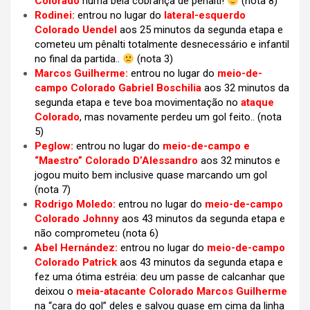
Colorado
numa bela cobrança de pênalti!
(nota 8)
Rodinei:
entrou no lugar do
lateral-esquerdo
Colorado Uendel
aos 25 minutos da segunda etapa e
cometeu um pênalti totalmente desnecessário e infantil
no final da partida..
(nota 3)
Marcos Guilherme:
entrou no lugar do
meio-de-
campo Colorado Gabriel Boschilia
aos 32 minutos da
segunda etapa e teve boa movimentação no
ataque
Colorado
, mas novamente perdeu um gol feito.. (nota
5)
Peglow:
entrou no lugar do
meio-de-campo e
“Maestro” Colorado D’Alessandro
aos 32 minutos e
jogou muito bem inclusive quase marcando um gol
(nota 7)
Rodrigo Moledo:
entrou no lugar do
meio-de-campo
Colorado Johnny
aos 43 minutos da segunda etapa e
não comprometeu (nota 6)
Abel Hernández:
entrou no lugar do
meio-de-campo
Colorado Patrick
aos 43 minutos da segunda etapa e
fez uma ótima estréia: deu um passe de calcanhar que
deixou o
meia-atacante Colorado Marcos Guilherme
na “cara do gol” deles e salvou quase em cima da linha