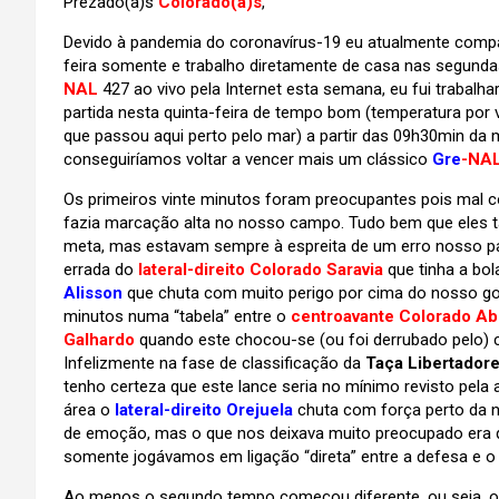
Prezado(a)s
Colorado(a)s
,
Devido à pandemia do coronavírus-19 eu atualmente compar
feira somente e trabalho diretamente de casa nas segundas
NAL
427 ao vivo pela Internet esta semana, eu fui trabalh
partida nesta quinta-feira de tempo bom (temperatura por v
que passou aqui perto pelo mar) a partir das 09h30min da m
conseguiríamos voltar a vencer mais um clássico
Gre
-NA
Os primeiros vinte minutos foram preocupantes pois mal c
fazia marcação alta no nosso campo. Tudo bem que eles
meta, mas estavam sempre à espreita de um erro nosso pa
errada do
lateral-direito Colorado Saravia
que tinha a bo
Alisson
que chuta com muito perigo por cima do nosso go
minutos numa “tabela” entre o
centroavante Colorado A
Galhardo
quando este chocou-se (ou foi derrubado pelo)
Infelizmente na fase de classificação da
Taça Libertador
tenho certeza que este lance seria no mínimo revisto pela
área o
lateral-direito Orejuela
chuta com força perto da n
de emoção, mas o que nos deixava muito preocupado era 
somente jogávamos em ligação “direta” entre a defesa e o
Ao menos o segundo tempo começou diferente, ou seja, o