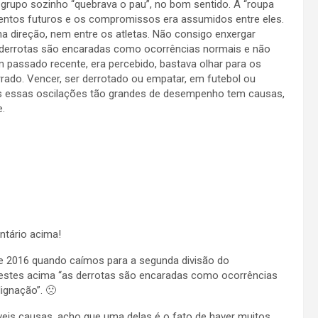
grupo sozinho “quebrava o pau”, no bom sentido. A “roupa
entos futuros e os compromissos era assumidos entre eles.
a direção, nem entre os atletas. Não consigo enxergar
 As derrotas são encaradas como ocorrências normais e não
 passado recente, era percebido, bastava olhar para os
rrado. Vencer, ser derrotado ou empatar, em futebol ou
as essas oscilações tão grandes de desempenho tem causas,
e.
ntário acima!
e 2016 quando caímos para a segunda divisão do
estes acima “as derrotas são encaradas como ocorrências
ignação”. 🙁
veis causas, acho que uma delas é o fato de haver muitos