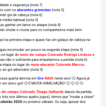
idade e segurança (nota 7)
des com os
atacantes gremistas
(nota 5)
ndo gol de cabeça (nota 6)
 média habitual (nota 5)
iu ganhar um lance no ataque (nota 4)
ndo chutar e cruzar para os companheiros mais bem
 gol na primeira etapa e quase faz um golaço de cabeça na
eguiu incomodar um pouco na segunda etapa (nota 5)
 no lugar do
meio-de-campo Colorado Rodrigo Lindoso
e
mas não o suficiente para empatarmos a partida (nota 6)
a etapa no lugar do
meia-atacante Colorado Marcos
o ao gol adversário (nota 5)
 nossa quarta derrota em
Gre
-NAIS
neste ano! 🙁 Agora já
ar um único gol! 🙁 É MUITA HUMILHAÇÃO! 🙁 🙁 🙁 🙁
-de-campo Colorado Thiago Galhardo
depois da partida,
ão três nos últimos quatro jogos), temos que “mudar a chave”
sileirão
2020
no próximo sábado. Ou seja, apesar dos