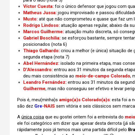
para o lado (nota 5)
Víctor Cuesta:
foi o único defensor que jogou com qual
Matheus Jussa:
jogou improvisado e passou dificulda
Musto:
até que não comprometeu e quase que faz um li
Rodrigo Lindoso:
atuação apenas regular, abaixo da sua
Marcos Guilherme:
atuação muito discreta, só consegu
Gabriel Boschilia:
se esforçou bastante, sempre tenta
posicionados (nota 6)
Thiago Galhardo:
criou a melhor (e única) situação de
segunda etapa (nota 7)
Abel Hernández:
isolado na primeira etapa, mas cons
D’Alessandro:
entrou aos 31 minutos da segunda etapa
deu mais consistência ao
meio-de-campo Colorado
, 
Leandro Fernández:
entrou aos 31 minutos da segund
Guilherme
, mas não conseguiu ser efetivo e levar perig
Pois é, meu(minha)s
amigo(a)s Colorado(a)s
: esta foi a
são dez
Gre
-NAIS
sem vitória e seis clássicos sem marc
A
única coisa
que eu gostei ontem foi a entrevista do
meio
ele foi categórico em dizer que apesar desta derrota (já s
rápidamente pois já temos mais uma partida difícil pelo
Bra