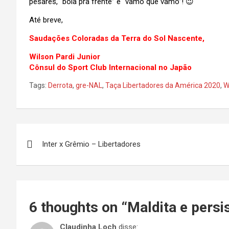
pesares, “bola pra frente” e “vamô que vamô”! 😉
Até breve,
Saudações Coloradas da Terra do Sol Nascente,
Wilson Pardi Junior
Cônsul do Sport Club Internacional no Japão
Tags:
Derrota
,
gre-NAL
,
Taça Libertadores da América 2020
,
W
Navegação
Inter x Grêmio – Libertadores
de
Post
6 thoughts on “
Maldita e persis
Claudinha Loch
disse: