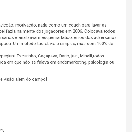
nvicção, motivação, nada como um couch para lavar as
el fazia na mente dos jogadores em 2006. Colocava todos
rsários e analisavam esquema tático, erros dos adversários
 época. Um método tão óbvio e simples, mas com 100% de
giani, Escurinho, Caçapava, Dario, jair , Minelli,todos
oca em que não se falava em endomarketing, psicologia ou
 de visão além do campo!
🙂