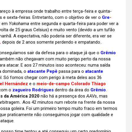
eço à empresa onde trabalho entre terça-feira e quinta-
 e sexta-feiras. Entretanto, com o objetivo de ver o
Gre
-
ar em
Yokohama
entre segunda e quarta-feira para poder ver a
olta de 25 graus Celsius) e muito vento (devido a um tufão
anhã. A expectativa, não poderia ser diferente, era ver se
L
depois de 2 anos somente perdendo e empatando..
onseguíamos sair da defesa para o ataque já que o
Grêmio
 também não chegavam com muito perigo perto da nossa
ra atacar. E aos 27 minutos isso aconteceu: numa saída
la dominada, o
atacante Pepê
passa para o
atacante
l. Só fomos chegar com perigo à meta deles aos 36
bel Hernández
e o
meio-de-campo Colorado Thiago
 com o
zagueiro Rodrigues
dentro da área do
Grêmio
.
es da América 2020
não há a presença dos
AAVs
, mas
 arbitragem.. Aos 42 minutos num rebote na frente da nossa
ossa goleira. Foi um primeiro tempo muito fraco em termos
que praticamente não conseguimos jogar com qualidade e
 ataque.
 nosso time tentou e até conseguiu um certo predomínio