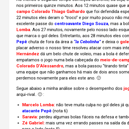
nos primeiros quinze minutos. Aos 12 minutos quase que
campo Colorado Thiago Galhardo
que foi defendida esp
22 minutos eles deram o “troco” e por muito pouco não m
excelente passe do
centroavante Diego Souza
, mas a bo
Lomba
. Aos 27 minutos, novamente pelo nosso lado esqu
que marca o gol deles. Entretanto, aos 28 minutos eles c
Pepê
chuta de fora da área a
“la Cebolinha”
e deixa o
gol
placar adverso o nosso time resolveu atacar com mais in
Hernández
dá um belo chute de voleio, mas a bola é defe
empatamos o jogo numa bela cabeçada do
meio-de-camp
Colorado D’Alessandro
, mas a bola passou “tirando tint
uma equipe que não ganhamos há mais de dois anos somen
perdemos novamente para eles este ano. 🙁
Segue abaixo a minha análise sobre o desempenho dos
jo
arqui-rival.. 🙁 :
Marcelo Lomba:
não teve muita culpa no gol deles já q
atacante Pepê
(nota 6)
Saravia:
perdeu algumas bolas fáceis na defesa e també
Zé Gabriel:
mais uma vez errando passes na saída da 