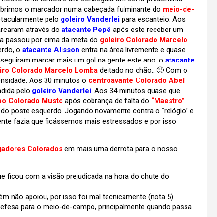
 abrimos o marcador numa cabeçada fulminante do
meio-de-
etacularmente pelo
goleiro Vanderlei
para escanteio. Aos
arcaram através do
atacante Pepê
após este receber um
la passou por cima da meta do
goleiro Colorado Marcelo
erdo, o
atacante Alisson
entra na área livremente e quase
onseguiram marcar mais um gol na gente este ano: o
atacante
eiro Colorado Marcelo Lomba
deitado no chão.. 🙁 Com o
tensidade. Aos 30 minutos o
centroavante Colorado Abel
ndida pelo
goleiro Vanderlei
. Aos 34 minutos quase que
o Colorado Musto
após cobrança de falta do
“Maestro”
a” do poste esquerdo. Jogando novamente contra o “relógio” e
te fazia que ficássemos mais estressados e por isso
gadores Colorados
em mais uma derrota para o nosso
ue ficou com a visão prejudicada na hora do chute do
m não apoiou, por isso foi mal tecnicamente (nota 5)
defesa para o meio-de-campo, principalmente quando passa