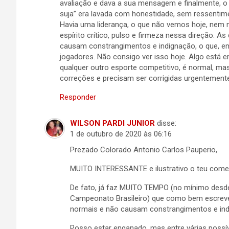
avaliação e dava a sua mensagem e finalmente, o 
suja” era lavada com honestidade, sem ressentim
Havia uma liderança, o que não vemos hoje, nem n
espírito crítico, pulso e firmeza nessa direção.
causam constrangimentos e indignação, o que, em
jogadores. Não consigo ver isso hoje. Algo está e
qualquer outro esporte competitivo, é normal, m
correções e precisam ser corrigidas urgentement
Responder
WILSON PARDI JUNIOR
disse:
1 de outubro de 2020 às 06:16
Prezado Colorado Antonio Carlos Pauperio,
MUITO INTERESSANTE e ilustrativo o teu come
De fato, já faz MUITO TEMPO (no mínimo desd
Campeonato Brasileiro) que como bem escrev
normais e não causam constrangimentos e ind
Posso estar enganado, mas entre várias possí