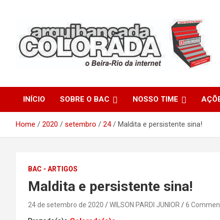
Skip
to
content
O Beira-Rio da Internet
Arquibancada Colorada
INÍCIO
SOBRE O BAC
NOSSO TIME
AÇÕ
Home
2020
setembro
24
Maldita e persistente sina!
BAC - ARTIGOS
Maldita e persistente sina!
24 de setembro de 2020
WILSON PARDI JUNIOR
6 Commen