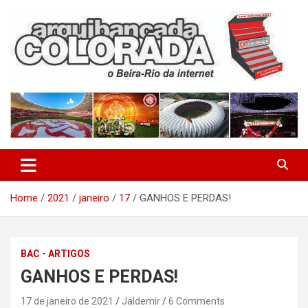
Skip
to
content
O Beira-Rio da Internet
Arquibancada Colorada
Home
2021
janeiro
17
GANHOS E PERDAS!
BAC - ARTIGOS
GANHOS E PERDAS!
17 de janeiro de 2021
Jaldemir
6 Comments